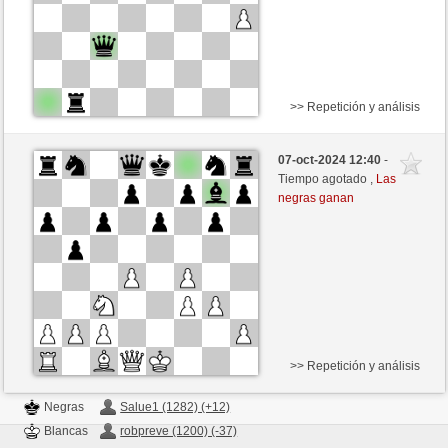
>> Repetición y análisis
Negras
Peter17 (1508) (+4)
07-oct-2024 12:40
-
Blancas
robpreve (1163) (-11)
Tiempo agotado ,
Las
negras ganan
Tiempo: 5 minutes/side + 2 seconds/move
Esta partida es por puntos
>> Repetición y análisis
Negras
Salue1 (1282) (+12)
Blancas
robpreve (1200) (-37)