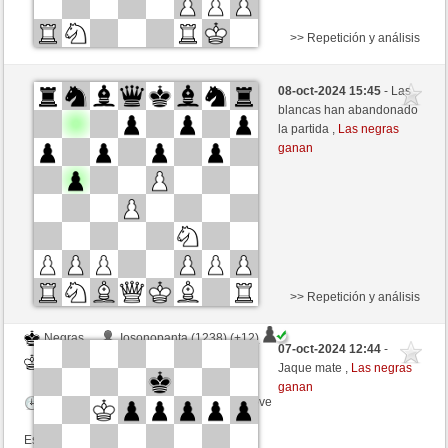
>> Repetición y análisis
Negras
Wumpus (1307) (+8)
08-oct-2024 15:45
- Las
Blancas
robpreve (1118) (-22)
blancas han abandonado
la partida ,
Las negras
Tiempo: 5 minutes/side + 2 seconds/move
ganan
Esta partida es por puntos
>> Repetición y análisis
Negras
Iosonopanta (1238) (+12)
07-oct-2024 12:44
-
Blancas
robpreve (1152) (-34)
Jaque mate ,
Las negras
ganan
Tiempo: 6 minutes/side + 5 seconds/move
Esta partida es por puntos