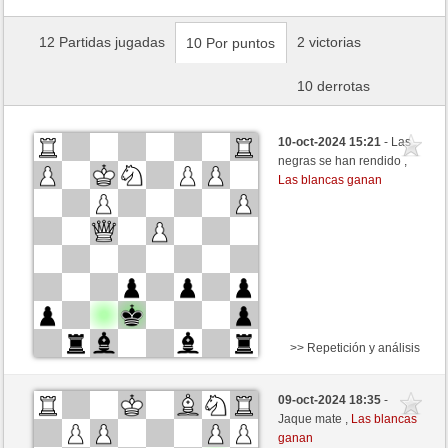
12 Partidas jugadas
2 victorias
10 Por puntos
10 derrotas
10-oct-2024 15:21
- Las
negras se han rendido ,
Las blancas ganan
>> Repetición y análisis
Blancas
westhorse (1538) (+2)
09-oct-2024 18:35
-
Negras
robpreve (1071) (-5)
Jaque mate ,
Las blancas
ganan