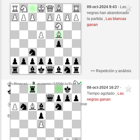
Blancas
KonradKaupp (1918) (0)
09-oct-2024 9:43
- Las
Negras
robpreve (1091) (-1)
negras han abandonado
la partida ,
Las blancas
Tiempo: 5 minutes/side + 8 seconds/move
ganan
Esta partida es por puntos
>> Repetición y análisis
Blancas
eugenio (1559) (+2)
08-oct-2024 16:27
-
Negras
robpreve (1096) (-5)
Tiempo agotado ,
Las
negras ganan
Tiempo: 12 minutes/side + 0 seconds/move
Esta partida es por puntos