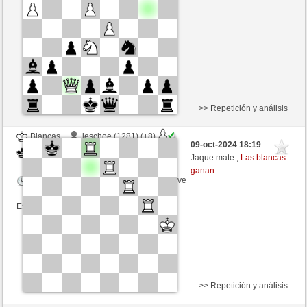
Tiempo: 20 minutes/side + 8 seconds/move
Esta partida es por puntos
>> Repetición y análisis
Blancas
leschoe (1281) (+8)
09-oct-2024 18:19
-
Negras
robpreve (1090) (-19)
Jaque mate ,
Las blancas
ganan
Tiempo: 5 minutes/side + 5 seconds/move
Esta partida es por puntos
>> Repetición y análisis