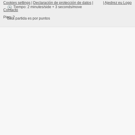
Cookies settings
|
Declaración de protección de datos
|
|
Ajedrez eu Logo
Tiempo: 2 minutes/side + 3 seconds/move
Contacto
Ping:
?
Esta partida es por puntos