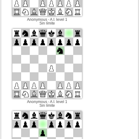
Anonymous - A.I. level 1
Sin límite
Anonymous - A.I. level 1
Sin límite