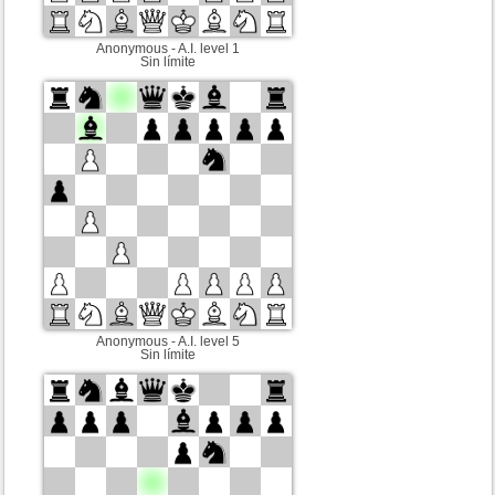
Anonymous - A.I. level 1
Sin límite
Anonymous - A.I. level 5
Sin límite