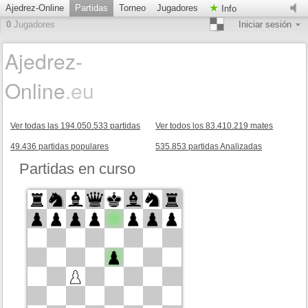
Ajedrez-Online
Partidas
Torneo
Jugadores
Info
0
Jugadores
Iniciar sesión
Ajedrez-
Online
.eu
Ver todas las 194.050.533 partidas
Ver todos los 83.410.219 mates
49.436 partidas populares
535.853 partidas Analizadas
Partidas en curso