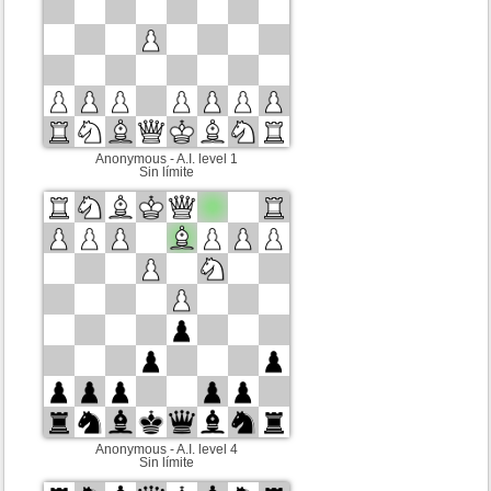
Anonymous - A.I. level 1
Sin límite
Anonymous - A.I. level 4
Sin límite