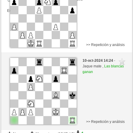
Esta partida es por puntos
>> Repetición y análisis
Negras
Atteone (881) (-1)
10-oct-2024 14:24
-
Blancas
westhorse (1529) (+1)
Jaque mate ,
Las blancas
ganan
Tiempo: 20 minutes/side + 8 seconds/move
Esta partida es por puntos
>> Repetición y análisis