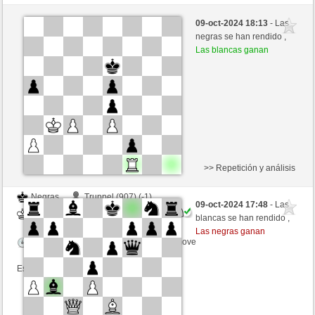
Negras
Anonymous (1139) (-3)
09-oct-2024 18:13
- Las
Blancas
westhorse (1523) (+3)
negras se han rendido ,
Las blancas ganan
Tiempo: 20 minutes/side + 8 seconds/move
Esta partida es por puntos
>> Repetición y análisis
Negras
Truppel (907) (-1)
09-oct-2024 17:48
- Las
Blancas
westhorse (1522) (+1)
blancas se han rendido ,
Las negras ganan
Tiempo: 20 minutes/side + 8 seconds/move
Esta partida es por puntos