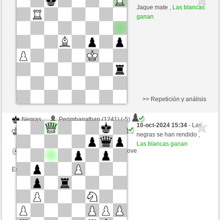
Blancas
westhorse (1548) (+4)
Jaque mate ,
Las blancas
ganan
Tiempo: 20 minutes/side + 8 seconds/move
Esta partida es por puntos
>> Repetición y análisis
Negras
Perimbanathan (1241) (-5)
10-oct-2024 15:34
- Las
Blancas
westhorse (1543) (+5)
negras se han rendido ,
Las blancas ganan
Tiempo: 20 minutes/side + 8 seconds/move
Esta partida es por puntos