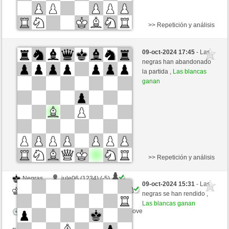
>> Repetición y análisis
Negras
g4d5b2d4 (1289) (+26)
09-oct-2024 17:45
- Las
Blancas
westhorse (1548) (-26)
negras han abandonado
la partida ,
Las blancas
Tiempo: 20 minutes/side + 8 seconds/move
ganan
Esta partida es por puntos
>> Repetición y análisis
Negras
jule06 (1234) (-5)
09-oct-2024 15:31
- Las
Blancas
westhorse (1543) (+5)
negras se han rendido ,
Las blancas ganan
Tiempo: 20 minutes/side + 8 seconds/move