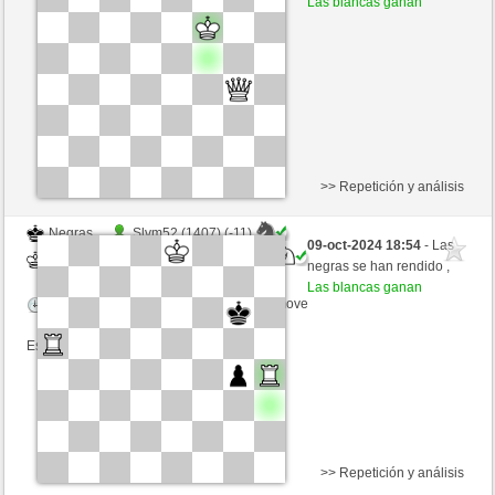
Las blancas ganan
Tiempo: 20 minutes/side + 8 seconds/move
Esta partida es por puntos
>> Repetición y análisis
Negras
Slvm52 (1407) (-11)
09-oct-2024 18:54
- Las
Blancas
westhorse (1526) (+11)
negras se han rendido ,
Las blancas ganan
Tiempo: 20 minutes/side + 8 seconds/move
Esta partida es por puntos
>> Repetición y análisis