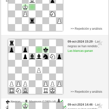
Esta partida es por puntos
>> Repetición y análisis
Negras
Kostel (1128) (-3)
09-oct-2024 15:29
- Las
Blancas
westhorse (1540) (+3)
negras se han rendido ,
Las blancas ganan
Tiempo: 20 minutes/side + 8 seconds/move
Esta partida es por puntos
>> Repetición y análisis
Negras
Magnuss (1280) (-6)
09-oct-2024 14:46
- Las
Blancas
westhorse (1534) (+6)