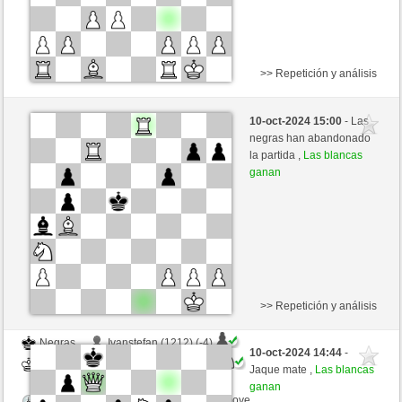
>> Repetición y análisis
Negras
Anonymous (1208) (-4)
10-oct-2024 15:00
- Las
Blancas
westhorse (1534) (+4)
negras han abandonado
la partida ,
Las blancas
Tiempo: 20 minutes/side + 8 seconds/move
ganan
Esta partida es por puntos
>> Repetición y análisis
Negras
Ivanstefan (1212) (-4)
10-oct-2024 14:44
-
Blancas
westhorse (1530) (+4)
Jaque mate ,
Las blancas
ganan
Tiempo: 20 minutes/side + 8 seconds/move