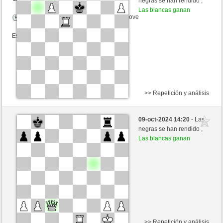
negras se han rendido ,
Las blancas ganan
Tiempo: 20 minutes/side + 8 seconds/move
Esta partida es por puntos
>> Repetición y análisis
Negras
B3r3mir01 (1308) (-7)
09-oct-2024 14:20
- Las
Blancas
westhorse (1527) (+7)
negras se han rendido ,
Las blancas ganan
Tiempo: 20 minutes/side + 8 seconds/move
Esta partida es por puntos
>> Repetición y análisis