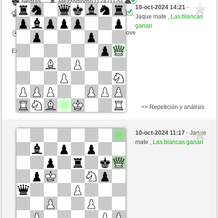
Negras
Mezzogiorno (1247) (-5)
10-oct-2024 14:21
-
Blancas
westhorse (1524) (+5)
Jaque mate ,
Las blancas
ganan
Tiempo: 20 minutes/side + 8 seconds/move
Esta partida es por puntos
>> Repetición y análisis
Negras
Husii (1175) (-4)
10-oct-2024 11:17
- Jaque
Blancas
westhorse (1520) (+4)
mate ,
Las blancas ganan
Tiempo: 20 minutes/side + 8 seconds/move
Esta partida es por puntos