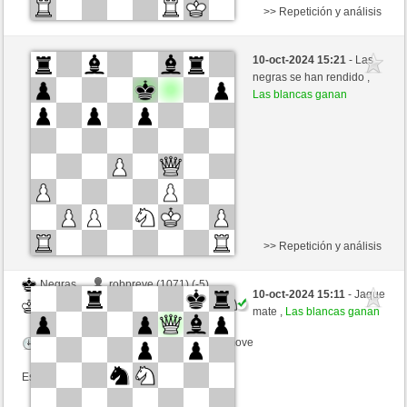
>> Repetición y análisis
Negras
delapablo (1145) (-3)
10-oct-2024 15:21
- Las
Blancas
westhorse (1540) (+3)
negras se han rendido ,
Las blancas ganan
Tiempo: 20 minutes/side + 8 seconds/move
Esta partida es por puntos
>> Repetición y análisis
Negras
robpreve (1071) (-5)
10-oct-2024 15:11
- Jaque
Blancas
westhorse (1538) (+2)
mate ,
Las blancas ganan
Tiempo: 20 minutes/side + 8 seconds/move
Esta partida es por puntos