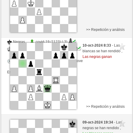
>> Repetición y análisis
Negras
covid-19 (1123) (-3)
10-oct-2024 8:33
- Las
Blancas
westhorse (1509) (+3)
blancas se han rendido ,
Las negras ganan
Tiempo: 20 minutes/side + 8 seconds/move
Esta partida es por puntos
>> Repetición y análisis
Negras
torrevzla (1185) (+30)
09-oct-2024 19:34
- Las
Blancas
westhorse (1537) (-28)
negras se han rendido ,