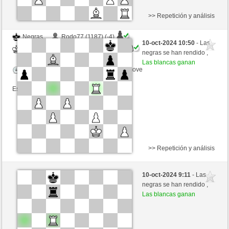
>> Repetición y análisis
Negras
Rodo77 (1187) (-4)
10-oct-2024 10:50
- Las
Blancas
westhorse (1516) (+4)
negras se han rendido ,
Las blancas ganan
Tiempo: 20 minutes/side + 8 seconds/move
Esta partida es por puntos
>> Repetición y análisis
Negras
Hellnicos (1182) (-4)
10-oct-2024 9:11
- Las
Blancas
westhorse (1512) (+4)
negras se han rendido ,
Las blancas ganan
Tiempo: 20 minutes/side + 8 seconds/move
Esta partida es por puntos