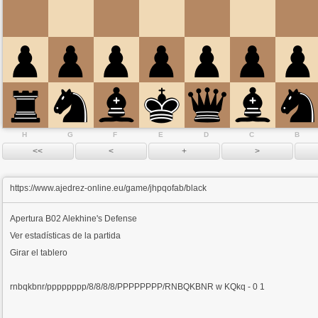
H
G
F
E
D
C
B
https://www.ajedrez-online.eu/game/jhpqofab/black
Apertura
B02 Alekhine's Defense
Ver estadísticas de la partida
Girar el tablero
rnbqkbnr/pppppppp/8/8/8/8/PPPPPPPP/RNBQKBNR w KQkq - 0 1