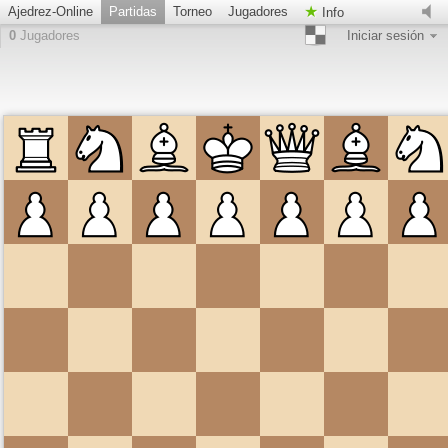
Ajedrez-Online
Partidas
Torneo
Jugadores
Info
0
Jugadores
Iniciar sesión