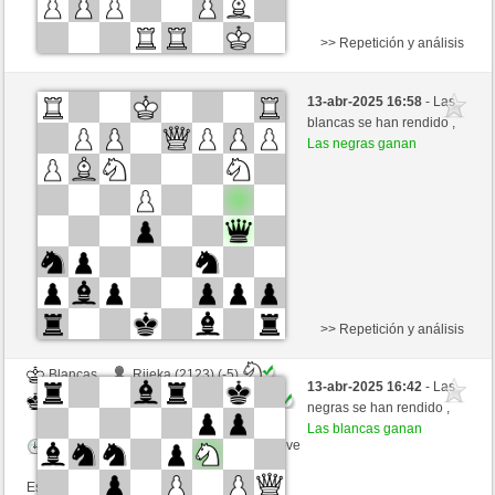
>> Repetición y análisis
Negras
Rijeka (2118) (-5)
13-abr-2025 16:58
- Las
Blancas
Kenshiro (2427) (+5)
blancas se han rendido ,
Las negras ganan
Tiempo: 2 minutes/side + 0 seconds/move
Esta partida es por puntos
>> Repetición y análisis
Blancas
Rijeka (2123) (-5)
13-abr-2025 16:42
- Las
Negras
Kenshiro (2422) (+5)
negras se han rendido ,
Las blancas ganan
Tiempo: 2 minutes/side + 0 seconds/move
Esta partida es por puntos