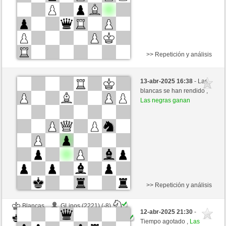
>> Repetición y análisis
Negras
GLinos (2213) (-8)
13-abr-2025 16:38
- Las
Blancas
Kenshiro (2414) (+8)
blancas se han rendido ,
Las negras ganan
Tiempo: 2 minutes/side + 0 seconds/move
Esta partida es por puntos
>> Repetición y análisis
Blancas
GLinos (2221) (-8)
12-abr-2025 21:30
-
Negras
Kenshiro (2406) (+8)
Tiempo agotado ,
Las