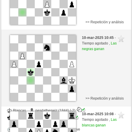
>> Repetición y análisis
Blancas
NikolausH (2331) (-17)
10-mar-2025 10:45
-
Negras
Kenshiro (2318) (+17)
Tiempo agotado ,
Las
negras ganan
Tiempo: 2 minutes/side + 0 seconds/move
Esta partida es por puntos
>> Repetición y análisis
Blancas
nesdatheswiz (1844) (-2)
10-mar-2025 10:08
-
Negras
Kenshiro (2352) (+2)
Tiempo agotado ,
Las
blancas ganan
Tiempo: 2 minutes/side + 0 seconds/move