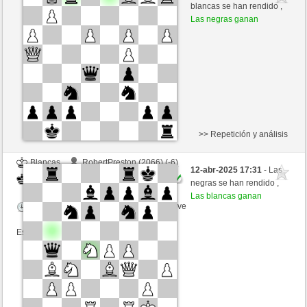
Blancas
Kenshiro (2345) (+5)
blancas se han rendido ,
Las negras ganan
Tiempo: 2 minutes/side + 0 seconds/move
Esta partida es por puntos
>> Repetición y análisis
Blancas
RobertPreston (2066) (-6)
12-abr-2025 17:31
- Las
Negras
Kenshiro (2339) (+6)
negras se han rendido ,
Las blancas ganan
Tiempo: 2 minutes/side + 0 seconds/move
Esta partida es por puntos