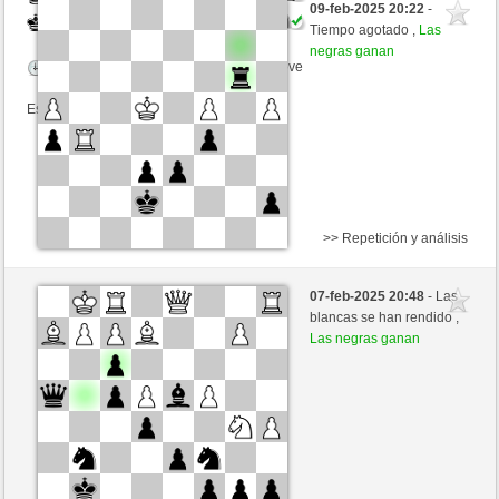
09-feb-2025 20:22
-
Negras
Kenshiro (2329) (+23)
Tiempo agotado ,
Las
negras ganan
Tiempo: 2 minutes/side + 0 seconds/move
Esta partida es por puntos
>> Repetición y análisis
Blancas
Kshin (2095) (-6)
07-feb-2025 20:48
- Las
Negras
Kenshiro (2344) (+6)
blancas se han rendido ,
Las negras ganan
Tiempo: 2 minutes/side + 0 seconds/move
Esta partida es por puntos