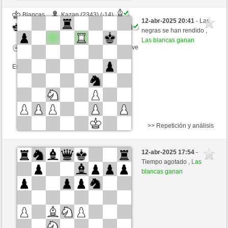
Blancas
Kazan (2343) (-14)
12-abr-2025 20:41
- Las
Negras
Kenshiro (2379) (+14)
negras se han rendido ,
Las blancas ganan
Tiempo: 2 minutes/side + 0 seconds/move
Esta partida es por puntos
>> Repetición y análisis
Negras
Kazan (2343) (-15)
12-abr-2025 17:54
-
Blancas
Kenshiro (2364) (+15)
Tiempo agotado ,
Las
blancas ganan
Tiempo: 2 minutes/side + 0 seconds/move
Esta partida es por puntos