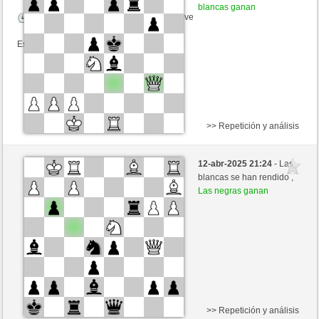
blancas ganan
Tiempo: 2 minutes/side + 0 seconds/move
Esta partida es por puntos
>> Repetición y análisis
Negras
Kazan (2329) (-13)
12-abr-2025 21:24
- Las
Blancas
Kenshiro (2393) (+13)
blancas se han rendido ,
Las negras ganan
Tiempo: 2 minutes/side + 0 seconds/move
Esta partida es por puntos
>> Repetición y análisis