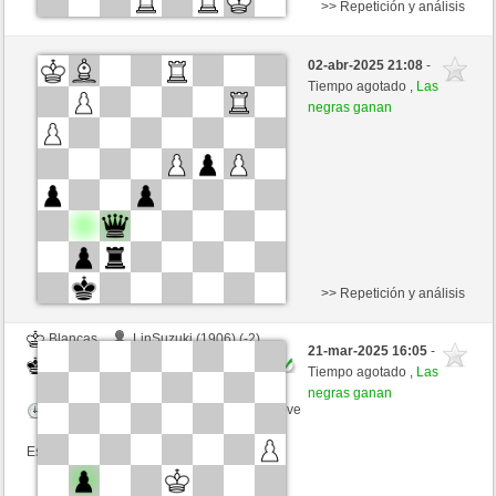
>> Repetición y análisis
Negras
Belmonte (1842) (-2)
02-abr-2025 21:08
-
Blancas
Kenshiro (2337) (+2)
Tiempo agotado ,
Las
negras ganan
Tiempo: 2 minutes/side + 0 seconds/move
Esta partida es por puntos
>> Repetición y análisis
Blancas
LinSuzuki (1906) (-2)
21-mar-2025 16:05
-
Negras
Kenshiro (2335) (+2)
Tiempo agotado ,
Las
negras ganan
Tiempo: 2 minutes/side + 0 seconds/move
Esta partida es por puntos