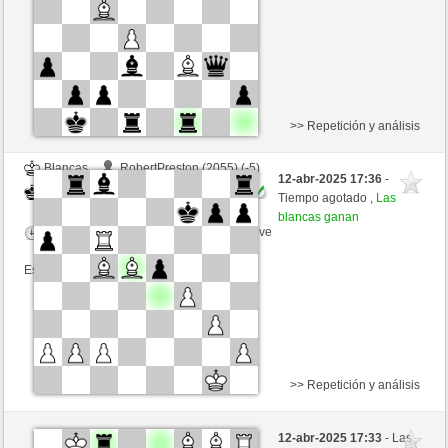
Esta partida es por puntos
>> Repetición y análisis
Blancas
RobertPreston (2055) (-5)
12-abr-2025 17:36
-
Negras
Kenshiro (2350) (+5)
Tiempo agotado ,
Las
blancas ganan
Tiempo: 2 minutes/side + 0 seconds/move
Esta partida es por puntos
>> Repetición y análisis
Negras
RobertPreston (2060) (-5)
12-abr-2025 17:33
- Las