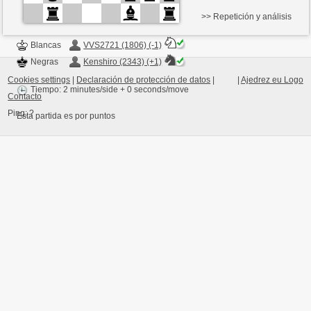
>> Repetición y análisis
Blancas
VVS2721 (1806) (-1)
Negras
Kenshiro (2343) (+1)
Cookies settings
|
Declaración de protección de datos
|
|
Ajedrez eu Logo
Tiempo: 2 minutes/side + 0 seconds/move
Contacto
Ping:
?
Esta partida es por puntos