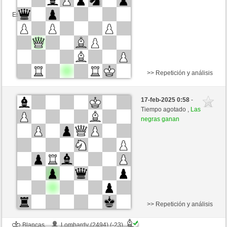
Esta partida es por puntos
>> Repetición y análisis
Negras
WHollweg (2532) (-23)
17-feb-2025 0:58
-
Blancas
Kenshiro (2358) (+23)
Tiempo agotado ,
Las
negras ganan
Tiempo: 2 minutes/side + 0 seconds/move
Esta partida es por puntos
>> Repetición y análisis
Blancas
Lombardy (2494) (-23)