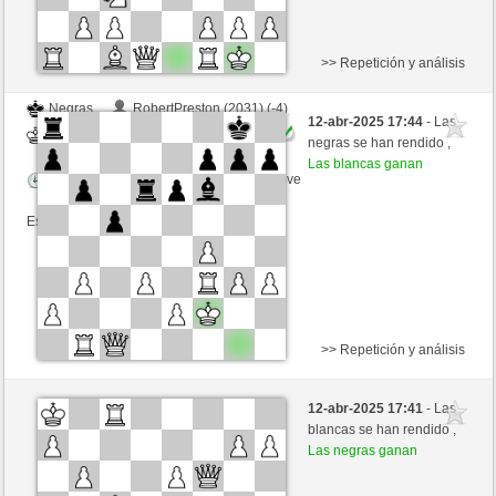
>> Repetición y análisis
Negras
RobertPreston (2031) (-4)
12-abr-2025 17:44
- Las
Blancas
Kenshiro (2360) (+4)
negras se han rendido ,
Las blancas ganan
Tiempo: 2 minutes/side + 0 seconds/move
Esta partida es por puntos
>> Repetición y análisis
Negras
RobertPreston (2050) (-5)
12-abr-2025 17:41
- Las
Blancas
Kenshiro (2355) (+5)
blancas se han rendido ,
Las negras ganan
Tiempo: 2 minutes/side + 0 seconds/move