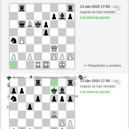
Negras
Rijeka (2250) (-8)
13-abr-2025 17:05
- Las
Blancas
Kenshiro (2434) (+8)
negras se han rendido ,
Las blancas ganan
Tiempo: 2 minutes/side + 0 seconds/move
Esta partida es por puntos
>> Repetición y análisis
Negras
MNGrigoryevna (1946) (-2)
13-abr-2025 17:00
- Las
Blancas
Kenshiro (2432) (+2)
negras se han rendido ,
Las blancas ganan
Tiempo: 2 minutes/side + 0 seconds/move
Esta partida es por puntos