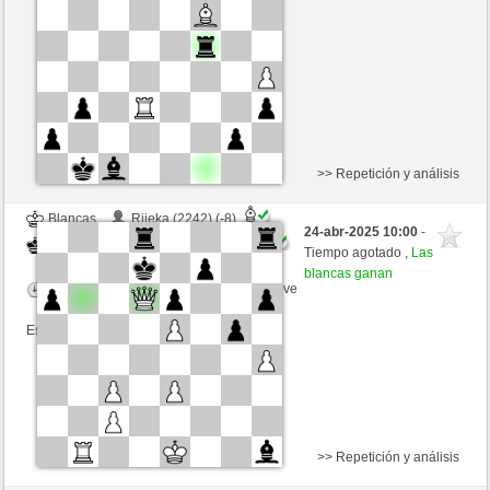
Tiempo: 2 minutes/side + 0 seconds/move
Esta partida es por puntos
>> Repetición y análisis
Blancas
Rijeka (2242) (-8)
24-abr-2025 10:00
-
Negras
Kenshiro (2442) (+8)
Tiempo agotado ,
Las
blancas ganan
Tiempo: 2 minutes/side + 0 seconds/move
Esta partida es por puntos
>> Repetición y análisis