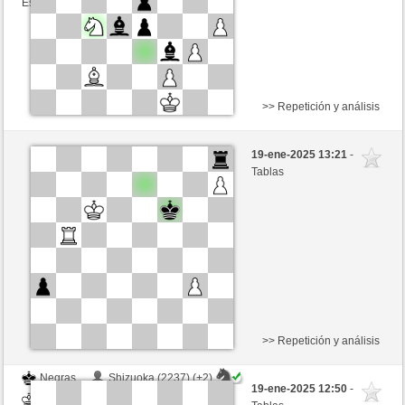
Esta partida es por puntos
>> Repetición y análisis
Negras
Shizuoka (2239) (+2)
19-ene-2025 13:21
-
Blancas
GLinos (2278) (-2)
Tablas
Tiempo: 2 minutes/side + 5 seconds/move
Esta partida es por puntos
>> Repetición y análisis
Negras
Shizuoka (2237) (+2)
19-ene-2025 12:50
-
Blancas
GLinos (2280) (-2)