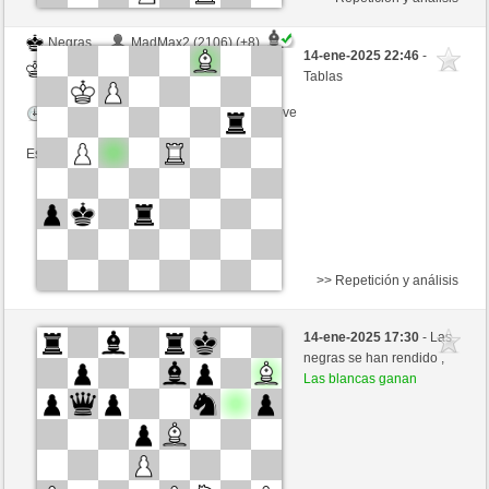
Negras
MadMax2 (2106) (+8)
14-ene-2025 22:46
-
Blancas
GLinos (2290) (-8)
Tablas
Tiempo: 2 minutes/side + 6 seconds/move
Esta partida es por puntos
>> Repetición y análisis
Blancas
PKeller (2243) (+2)
14-ene-2025 17:30
- Las
Negras
GLinos (2292) (-2)
negras se han rendido ,
Las blancas ganan
Tiempo: 2 minutes/side + 6 seconds/move
Esta partida es por puntos