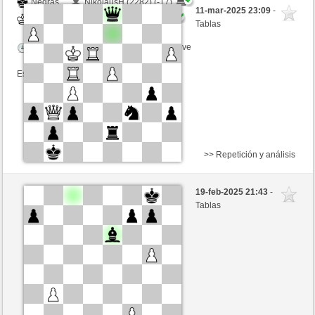
Negras
NikolausH (2282) (-17)
11-mar-2025 23:09
-
Blancas
GLinos (2257) (+17)
Tablas
Tiempo: 2 minutes/side + 0 seconds/move
Esta partida es por puntos
>> Repetición y análisis
Blancas
Trudeliese (2380) (-6)
19-feb-2025 21:43
-
Negras
GLinos (2251) (+6)
Tablas
Tiempo: 2 minutes/side + 3 seconds/move
Esta partida es por puntos