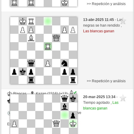
>> Repetición y análisis
Negras
Kazan (2329) (+12)
13-abr-2025 11:45
- Las
Blancas
GLinos (2233) (-12)
negras se han rendido ,
Las blancas ganan
Tiempo: 2 minutes/side + 0 seconds/move
Esta partida es por puntos
>> Repetición y análisis
Blancas
Kazan (2316) (+13)
20-mar-2025 13:34
-
Negras
GLinos (2246) (-13)
Tiempo agotado ,
Las
blancas ganan
Tiempo: 2 minutes/side + 0 seconds/move
Esta partida es por puntos