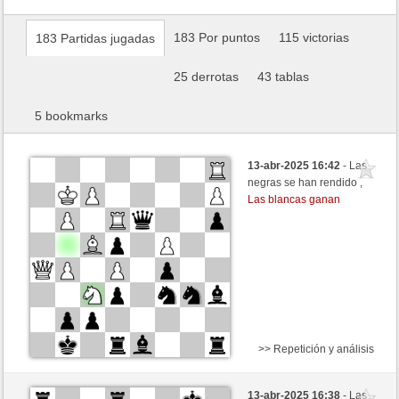
183 Por puntos
115 victorias
183 Partidas jugadas
25 derrotas
43 tablas
5 bookmarks
13-abr-2025 16:42
- Las
negras se han rendido ,
Las blancas ganan
>> Repetición y análisis
Blancas
Kenshiro (2414) (+8)
13-abr-2025 16:38
- Las