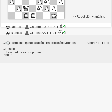
>> Repetición y análisis
---
Negras
Calabro (2378) (-21)
Blancas
GLinos (2271) (+21)
Cookies settings
|
Declaración de protección de datos
|
|
Ajedrez eu Logo
Tiempo: 2 minutes/side + 1 seconds/move
Contacto
Esta partida es por puntos
Ping:
?