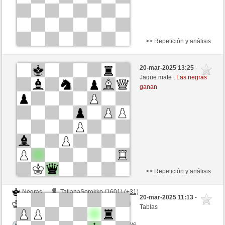
>> Repetición y análisis
Negras
NikolausH (2274) (-18)
20-mar-2025 13:25
-
Blancas
GLinos (2228) (+18)
Jaque mate ,
Las negras
ganan
Tiempo: 2 minutes/side + 0 seconds/move
Esta partida es por puntos
>> Repetición y análisis
Negras
TatianaSorokko (1601) (+31)
20-mar-2025 11:13
-
Blancas
GLinos (2259) (-31)
Tablas
Tiempo: 2 minutes/side + 0 seconds/move