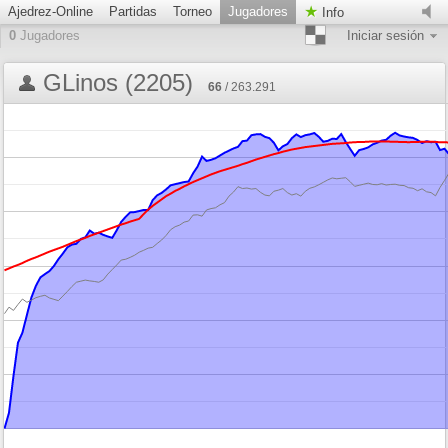
Ajedrez-Online
Partidas
Torneo
Jugadores
Info
0
Jugadores
Iniciar sesión
GLinos (2205)
66
/ 263.291