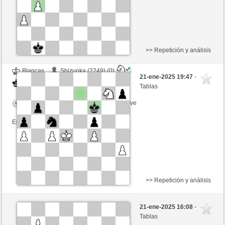
>> Repetición y análisis
Blancas
Shizuoka (2249) (0)
21-ene-2025 19:47
-
Negras
GLinos (2254) (0)
Tablas
Tiempo: 3 minutes/side + 4 seconds/move
Esta partida es por puntos
>> Repetición y análisis
Negras
Kazan (2144) (+5)
21-ene-2025 16:08
-
Blancas
GLinos (2259) (-5)
Tablas