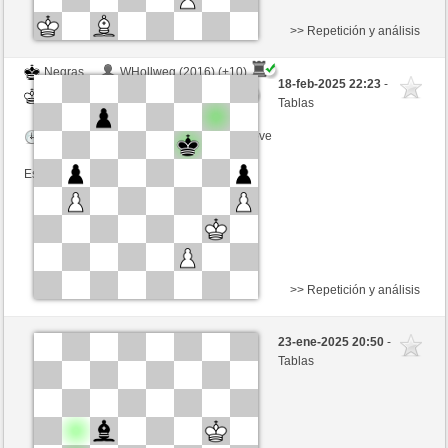
>> Repetición y análisis
Negras
WHollweg (2016) (+10)
18-feb-2025 22:23
-
Blancas
GLinos (2261) (-10)
Tablas
Tiempo: 2 minutes/side + 4 seconds/move
Esta partida es por puntos
>> Repetición y análisis
Negras
Trudeliese (2405) (-7)
23-ene-2025 20:50
-
Blancas
GLinos (2254) (+7)
Tablas
Tiempo: 2 minutes/side + 5 seconds/move
Esta partida es por puntos