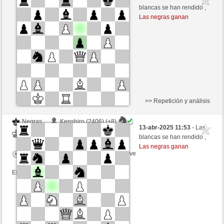
Negras
GLinos (2213) (-8)
blancas se han rendido ,
Las negras ganan
Tiempo: 2 minutes/side + 0 seconds/move
Esta partida es por puntos
>> Repetición y análisis
Negras
Kenshiro (2406) (+8)
13-abr-2025 11:53
- Las
Blancas
GLinos (2221) (-8)
blancas se han rendido ,
Las negras ganan
Tiempo: 2 minutes/side + 0 seconds/move
Esta partida es por puntos