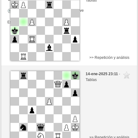
Tablas
Tiempo: 2 minutes/side + 5 seconds/move
Esta partida es por puntos
>> Repetición y análisis
Blancas
ManAtArms (2246) (+2)
14-ene-2025 23:11
-
Negras
GLinos (2282) (-2)
Tablas
Tiempo: 2 minutes/side + 5 seconds/move
Esta partida es por puntos
>> Repetición y análisis