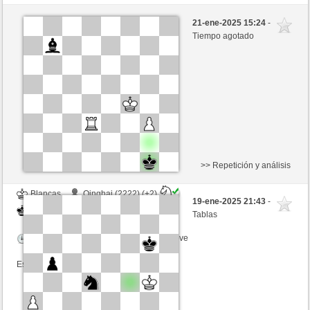
Blancas
Kazan (2132) (+6)
21-ene-2025 15:24
-
Negras
GLinos (2271) (-6)
Tiempo agotado
Tiempo: 2 minutes/side + 1 seconds/move
Esta partida es por puntos
>> Repetición y análisis
Blancas
Qinghai (2222) (+2)
19-ene-2025 21:43
-
Negras
GLinos (2273) (-2)
Tablas
Tiempo: 5 minutes/side + 1 seconds/move
Esta partida es por puntos