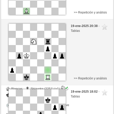
>> Repetición y análisis
Negras
Shizuoka (2239) (+2)
19-ene-2025 20:38
-
Blancas
GLinos (2275) (-2)
Tablas
Tiempo: 2 minutes/side + 5 seconds/move
Esta partida es por puntos
>> Repetición y análisis
Blancas
Shizuoka (2251) (+1)
19-ene-2025 18:02
-
Negras
GLinos (2276) (-1)
Tablas
Tiempo: 2 minutes/side + 5 seconds/move