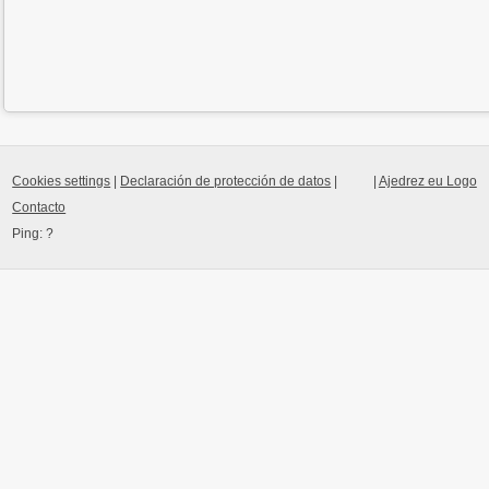
Cookies settings
|
Declaración de protección de datos
|
|
Ajedrez eu Logo
Contacto
Ping:
?