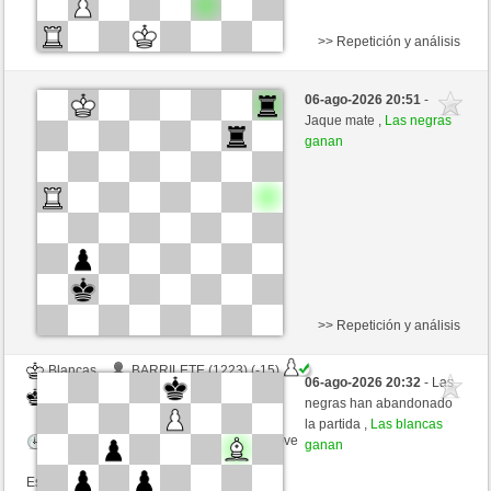
>> Repetición y análisis
Negras
Supernase (1375) (+11)
06-ago-2026 20:51
-
Blancas
Fliese (1261) (-11)
Jaque mate ,
Las negras
ganan
Tiempo: 9 minutes/side + 9 seconds/move
Esta partida es por puntos
>> Repetición y análisis
Blancas
BARRILETE (1223) (-15)
06-ago-2026 20:32
- Las
Negras
Fliese (1246) (+15)
negras han abandonado
la partida ,
Las blancas
Tiempo: 9 minutes/side + 9 seconds/move
ganan
Esta partida es por puntos