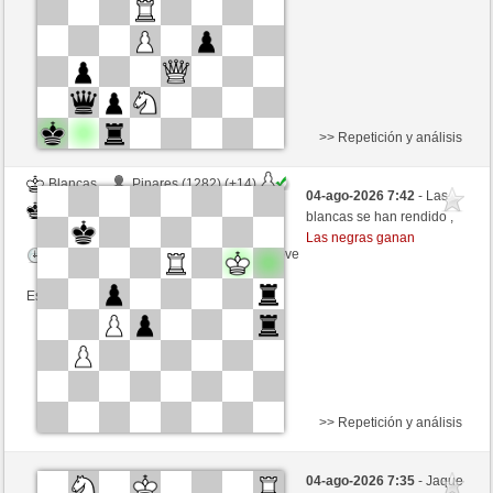
Esta partida es por puntos
>> Repetición y análisis
Blancas
Pinares (1282) (+14)
04-ago-2026 7:42
- Las
Negras
Fliese (1238) (-14)
blancas se han rendido ,
Las negras ganan
Tiempo: 9 minutes/side + 9 seconds/move
Esta partida es por puntos
>> Repetición y análisis
Negras
Taucher (1213) (+18)
04-ago-2026 7:35
- Jaque