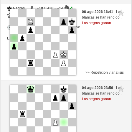
Negras
Svist (1438) (-25)
06-ago-2026 16:41
- Las
Blancas
Fliese (1208) (+25)
blancas se han rendido ,
Las negras ganan
Tiempo: 9 minutes/side + 9 seconds/move
Esta partida es por puntos
>> Repetición y análisis
Negras
Hayvon70 (1272) (+14)
04-ago-2026 23:56
- Las
Blancas
Fliese (1222) (-14)
blancas se han rendido ,
Las negras ganan
Tiempo: 10 minutes/side + 8 seconds/move
Esta partida es por puntos