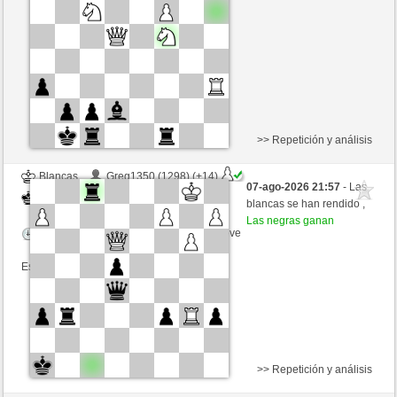
Tiempo: 9 minutes/side + 9 seconds/move
Esta partida es por puntos
>> Repetición y análisis
Blancas
Greg1350 (1298) (+14)
07-ago-2026 21:57
- Las
Negras
Fliese (1256) (-14)
blancas se han rendido ,
Las negras ganan
Tiempo: 9 minutes/side + 9 seconds/move
Esta partida es por puntos
>> Repetición y análisis