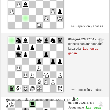
>> Repetición y análisis
Negras
71421 (1163) (-13)
06-ago-2026 17:54
- Las
Blancas
Fliese (1233) (+13)
blancas han abandonado
la partida ,
Las negras
Tiempo: 9 minutes/side + 9 seconds/move
ganan
Esta partida es por puntos
>> Repetición y análisis
Negras
Schlachtenbumler (1209) (+18)
06-ago-2026 17:34
-
Blancas
Fliese (1251) (-18)
Jaque mate ,
Las negras