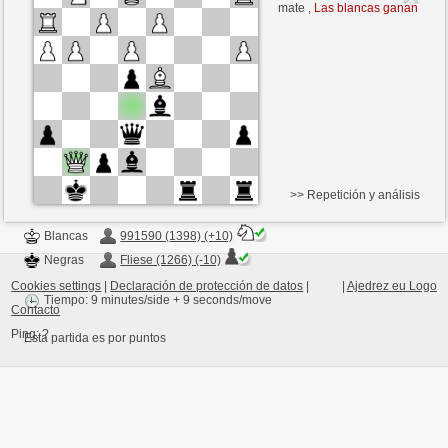
Blancas
Fliese (1256) (-18)
mate ,
Las blancas ganan
Tiempo: 9 minutes/side + 9 seconds/move
Esta partida es por puntos
>> Repetición y análisis
Blancas
991590 (1398) (+10)
Negras
Fliese (1266) (-10)
Cookies settings
|
Declaración de protección de datos
|
|
Ajedrez eu Logo
Tiempo: 9 minutes/side + 9 seconds/move
Contacto
Ping:
?
Esta partida es por puntos