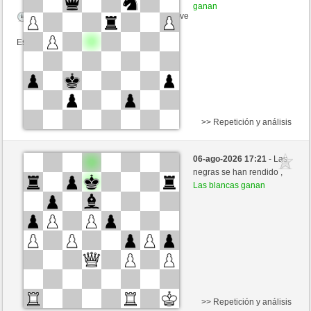
ganan
Tiempo: 9 minutes/side + 9 seconds/move
Esta partida es por puntos
>> Repetición y análisis
Blancas
AGUILILLO3515 (1274) (-18)
06-ago-2026 17:21
- Las
Negras
Fliese (1233) (+18)
negras se han rendido ,
Las blancas ganan
Tiempo: 9 minutes/side + 9 seconds/move
Esta partida es por puntos
>> Repetición y análisis