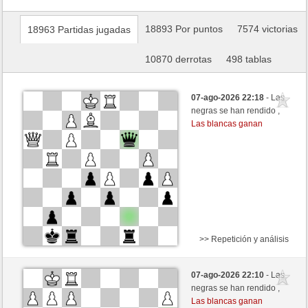
18893 Por puntos
7574 victorias
18963 Partidas jugadas
10870 derrotas
498 tablas
07-ago-2026 22:18
- Las
negras se han rendido ,
Las blancas ganan
>> Repetición y análisis
Blancas
Frco66 (1365) (+11)
07-ago-2026 22:10
- Las
Negras
Fliese (1242) (-11)
negras se han rendido ,
Las blancas ganan