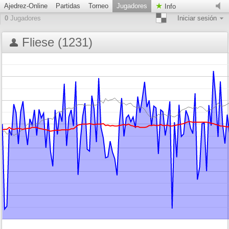
Ajedrez-Online
Partidas
Torneo
Jugadores
Info
0
Jugadores
Iniciar sesión
Fliese (1231)