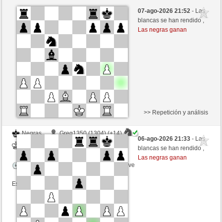
Blancas
Greg1350 (1318) (-20)
07-ago-2026 21:52
- Las
Negras
Fliese (1236) (+20)
blancas se han rendido ,
Las negras ganan
Tiempo: 9 minutes/side + 9 seconds/move
Esta partida es por puntos
>> Repetición y análisis
Negras
Greg1350 (1304) (+14)
06-ago-2026 21:33
- Las
Blancas
Fliese (1250) (-14)
blancas se han rendido ,
Las negras ganan
Tiempo: 9 minutes/side + 9 seconds/move
Esta partida es por puntos