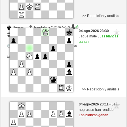
>> Repetición y análisis
Negras
bandolero (1216) (+17)
04-ago-2026 23:30
-
Blancas
Fliese (1239) (-17)
Jaque mate ,
Las blancas
ganan
Tiempo: 9 minutes/side + 9 seconds/move
Esta partida es por puntos
>> Repetición y análisis
Negras
Nik29 (1201) (-15)
04-ago-2026 23:11
- Las
Blancas
Fliese (1224) (+15)
negras se han rendido ,
Las blancas ganan
Tiempo: 9 minutes/side + 9 seconds/move