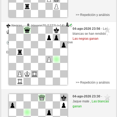
>> Repetición y análisis
Negras
Hayvon70 (1272) (+14)
04-ago-2026 23:56
- Las
Blancas
Fliese (1222) (-14)
blancas se han rendido ,
Las negras ganan
Tiempo: 10 minutes/side + 8 seconds/move
Esta partida es por puntos
>> Repetición y análisis
Negras
bandolero (1216) (+17)
04-ago-2026 23:30
-
Blancas
Fliese (1239) (-17)
Jaque mate ,
Las blancas
ganan
Tiempo: 9 minutes/side + 9 seconds/move