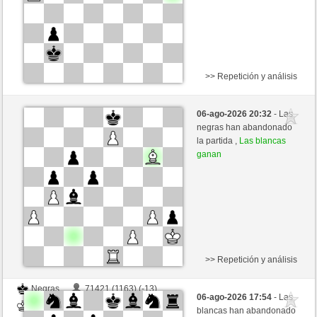
>> Repetición y análisis
Blancas
BARRILETE (1223) (-15)
06-ago-2026 20:32
- Las
Negras
Fliese (1246) (+15)
negras han abandonado
la partida ,
Las blancas
Tiempo: 9 minutes/side + 9 seconds/move
ganan
Esta partida es por puntos
>> Repetición y análisis
Negras
71421 (1163) (-13)
06-ago-2026 17:54
- Las
Blancas
Fliese (1233) (+13)
blancas han abandonado