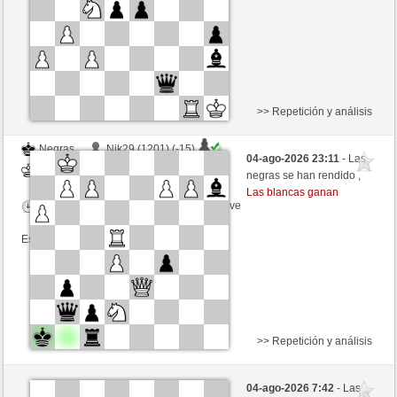
Esta partida es por puntos
>> Repetición y análisis
Negras
Nik29 (1201) (-15)
04-ago-2026 23:11
- Las
Blancas
Fliese (1224) (+15)
negras se han rendido ,
Las blancas ganan
Tiempo: 9 minutes/side + 9 seconds/move
Esta partida es por puntos
>> Repetición y análisis
Blancas
Pinares (1282) (+14)
04-ago-2026 7:42
- Las