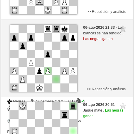
>> Repetición y análisis
Negras
Greg1350 (1304) (+14)
06-ago-2026 21:33
- Las
Blancas
Fliese (1250) (-14)
blancas se han rendido ,
Las negras ganan
Tiempo: 9 minutes/side + 9 seconds/move
Esta partida es por puntos
>> Repetición y análisis
Negras
Supernase (1375) (+11)
06-ago-2026 20:51
-
Blancas
Fliese (1261) (-11)
Jaque mate ,
Las negras
ganan
Tiempo: 9 minutes/side + 9 seconds/move
Esta partida es por puntos