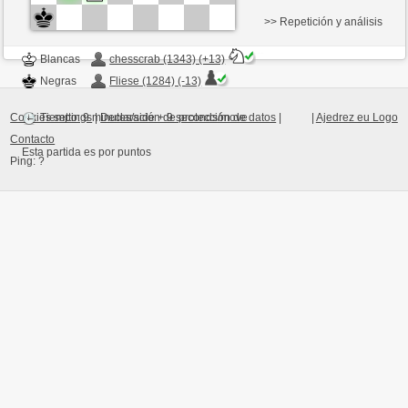
>> Repetición y análisis
Blancas
chesscrab (1343) (+13)
Negras
Fliese (1284) (-13)
Cookies settings
|
Declaración de protección de datos
|
|
Ajedrez eu Logo
Tiempo: 9 minutes/side + 9 seconds/move
Contacto
Ping:
?
Esta partida es por puntos