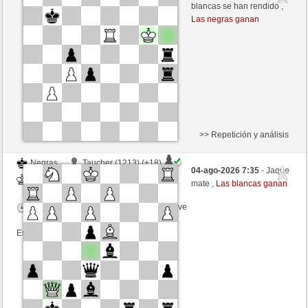
Negras
Fliese (1238) (-14)
blancas se han rendido ,
Las negras ganan
Tiempo: 9 minutes/side + 9 seconds/move
Esta partida es por puntos
>> Repetición y análisis
Negras
Taucher (1213) (+18)
04-ago-2026 7:35
- Jaque
Blancas
Fliese (1256) (-18)
mate ,
Las blancas ganan
Tiempo: 9 minutes/side + 9 seconds/move
Esta partida es por puntos