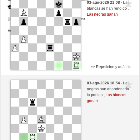
03-ago-2026 21:08
- Las
Negras
Fliese (1251) (+12)
blancas se han rendido ,
Las negras ganan
Tiempo: 9 minutes/side + 9 seconds/move
Esta partida es por puntos
>> Repetición y análisis
Negras
Seph8896 (1190) (+25)
03-ago-2026 18:54
- Las
Blancas
Fliese (1271) (-20)
negras han abandonado
la partida ,
Las blancas
Tiempo: 9 minutes/side + 9 seconds/move
ganan
Esta partida es por puntos