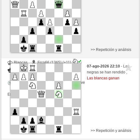
Tiempo: 9 minutes/side + 9 seconds/move
Esta partida es por puntos
>> Repetición y análisis
Blancas
Frco66 (1365) (+11)
07-ago-2026 22:10
- Las
Negras
Fliese (1242) (-11)
negras se han rendido ,
Las blancas ganan
Tiempo: 9 minutes/side + 9 seconds/move
Esta partida es por puntos
>> Repetición y análisis