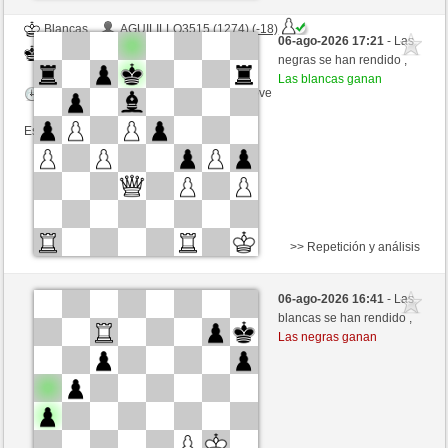
Blancas
AGUILILLO3515 (1274) (-18)
06-ago-2026 17:21
- Las
Negras
Fliese (1233) (+18)
negras se han rendido ,
Las blancas ganan
Tiempo: 9 minutes/side + 9 seconds/move
Esta partida es por puntos
>> Repetición y análisis
Negras
Svist (1438) (-25)
06-ago-2026 16:41
- Las
Blancas
Fliese (1208) (+25)
blancas se han rendido ,
Las negras ganan
Tiempo: 9 minutes/side + 9 seconds/move
Esta partida es por puntos