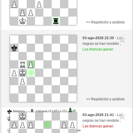
>> Repetición y análisis
Negras
Forsyth (1257) (+47)
03-ago-2026 22:30
- Las
Blancas
Fliese (1269) (-17)
negras se han rendido ,
Las blancas ganan
Tiempo: 9 minutes/side + 9 seconds/move
Esta partida es por puntos
>> Repetición y análisis
Negras
zabava (1145) (-11)
03-ago-2026 21:41
- Las
Blancas
Fliese (1258) (+11)
negras se han rendido ,
Las blancas ganan
Tiempo: 9 minutes/side + 9 seconds/move