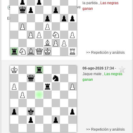
la partida ,
Las negras
Tiempo: 9 minutes/side + 9 seconds/move
ganan
Esta partida es por puntos
>> Repetición y análisis
Negras
Schlachtenbumler (1209) (+18)
06-ago-2026 17:34
-
Blancas
Fliese (1251) (-18)
Jaque mate ,
Las negras
ganan
Tiempo: 9 minutes/side + 9 seconds/move
Esta partida es por puntos
>> Repetición y análisis