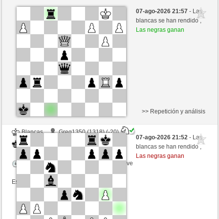
Blancas
Greg1350 (1298) (+14)
07-ago-2026 21:57
- Las
Negras
Fliese (1256) (-14)
blancas se han rendido ,
Las negras ganan
Tiempo: 9 minutes/side + 9 seconds/move
Esta partida es por puntos
>> Repetición y análisis
Blancas
Greg1350 (1318) (-20)
07-ago-2026 21:52
- Las
Negras
Fliese (1236) (+20)
blancas se han rendido ,
Las negras ganan
Tiempo: 9 minutes/side + 9 seconds/move
Esta partida es por puntos