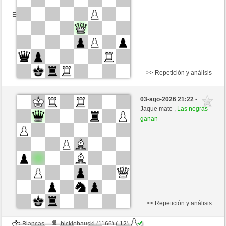
Esta partida es por puntos
>> Repetición y análisis
Blancas
Ferdo (1541) (+5)
03-ago-2026 21:22
-
Negras
Fliese (1263) (-5)
Jaque mate ,
Las negras
ganan
Tiempo: 9 minutes/side + 9 seconds/move
Esta partida es por puntos
>> Repetición y análisis
Blancas
bicklebauski (1166) (-12)