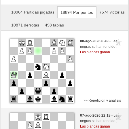
18964 Partidas jugadas
7574 victorias
18894 Por puntos
10871 derrotas
498 tablas
08-ago-2026 6:49
- Las
negras se han rendido ,
Las blancas ganan
>> Repetición y análisis
Blancas
tanstein (1287) (+13)
07-ago-2026 22:18
- Las
Negras
Fliese (1231) (-13)
negras se han rendido ,
Las blancas ganan