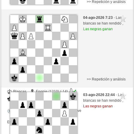
>> Repetición y análisis
Blancas
991590 (1398) (+10)
04-ago-2026 7:23
- Las
Negras
Fliese (1266) (-10)
blancas se han rendido ,
Las negras ganan
Tiempo: 9 minutes/side + 9 seconds/move
Esta partida es por puntos
>> Repetición y análisis
Blancas
Engnie (1210) (-14)
03-ago-2026 22:44
- Las
Negras
Fliese (1252) (+14)
blancas se han rendido ,
Las negras ganan
Tiempo: 9 minutes/side + 9 seconds/move
Esta partida es por puntos