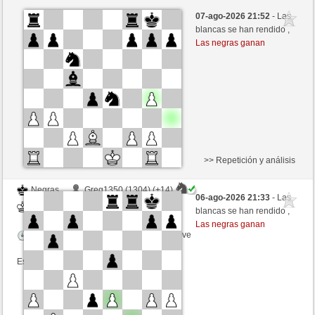
Blancas
Greg1350 (1298) (+14)
07-ago-2026 21:52
- Las
Negras
Fliese (1256) (-14)
blancas se han rendido ,
Las negras ganan
Tiempo: 9 minutes/side + 9 seconds/move
Esta partida es por puntos
>> Repetición y análisis
Negras
Greg1350 (1304) (+14)
06-ago-2026 21:33
- Las
Blancas
Fliese (1250) (-14)
blancas se han rendido ,
Las negras ganan
Tiempo: 9 minutes/side + 9 seconds/move
Esta partida es por puntos