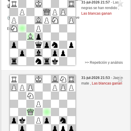
31-jul-2026 21:57
- Las
Blancas
Fliese (1270) (-5)
negras se han rendido ,
Las blancas ganan
Tiempo: 9 minutes/side + 9 seconds/move
Esta partida es por puntos
>> Repetición y análisis
Blancas
Isidro66 (1225) (+18)
31-jul-2026 21:53
- Jaque
Negras
Fliese (1273) (-18)
mate ,
Las blancas ganan
Tiempo: 9 minutes/side + 9 seconds/move
Esta partida es por puntos