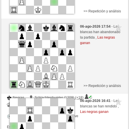
>> Repetición y análisis
Negras
Supernase (1375) (+11)
06-ago-2026 17:54
- Las
Blancas
Fliese (1261) (-11)
blancas han abandonado
la partida ,
Las negras
Tiempo: 9 minutes/side + 9 seconds/move
ganan
Esta partida es por puntos
>> Repetición y análisis
Negras
Schlachtenbumler (1209) (+18)
06-ago-2026 16:41
- Las
Blancas
Fliese (1251) (-18)
blancas se han rendido ,
Las negras ganan
Tiempo: 9 minutes/side + 9 seconds/move
Esta partida es por puntos