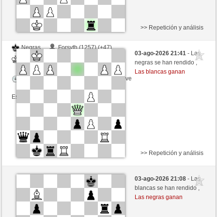
>> Repetición y análisis
Negras
Forsyth (1257) (+47)
03-ago-2026 21:41
- Las
Blancas
Fliese (1269) (-17)
negras se han rendido ,
Las blancas ganan
Tiempo: 9 minutes/side + 9 seconds/move
Esta partida es por puntos
>> Repetición y análisis
Blancas
Ferdo (1541) (+5)
03-ago-2026 21:08
- Las
Negras
Fliese (1263) (-5)
blancas se han rendido ,
Las negras ganan
Tiempo: 9 minutes/side + 9 seconds/move