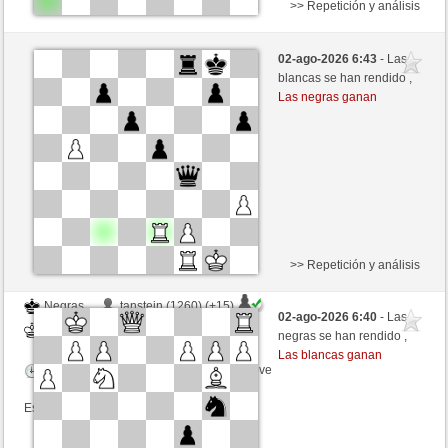
>> Repetición y análisis
Negras
HorstiMann (1559) (+5)
02-ago-2026 6:43
- Las
Blancas
Fliese (1258) (-5)
blancas se han rendido ,
Las negras ganan
Tiempo: 9 minutes/side + 9 seconds/move
Esta partida es por puntos
>> Repetición y análisis
Negras
tanstein (1260) (+15)
02-ago-2026 6:40
- Las
Blancas
Fliese (1238) (-15)
negras se han rendido ,
Las blancas ganan
Tiempo: 9 minutes/side + 9 seconds/move
Esta partida es por puntos