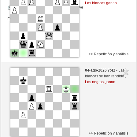
Las blancas ganan
Tiempo: 9 minutes/side + 9 seconds/move
Esta partida es por puntos
>> Repetición y análisis
Blancas
Pinares (1282) (+14)
04-ago-2026 7:42
- Las
Negras
Fliese (1238) (-14)
blancas se han rendido ,
Las negras ganan
Tiempo: 9 minutes/side + 9 seconds/move
Esta partida es por puntos
>> Repetición y análisis