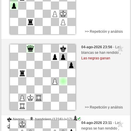
>> Repetición y análisis
Negras
Hayvon70 (1272) (+14)
04-ago-2026 23:56
- Las
Blancas
Fliese (1222) (-14)
blancas se han rendido ,
Las negras ganan
Tiempo: 10 minutes/side + 8 seconds/move
Esta partida es por puntos
>> Repetición y análisis
Negras
bandolero (1216) (+17)
04-ago-2026 23:11
- Las
Blancas
Fliese (1239) (-17)
negras se han rendido ,