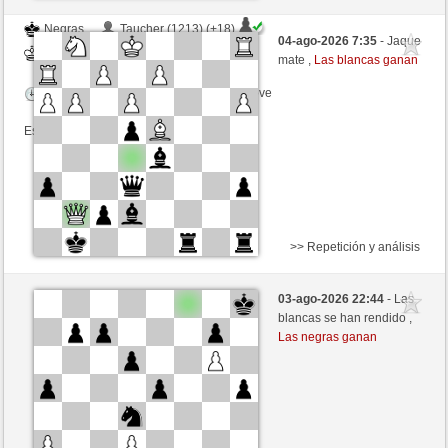
Negras
Taucher (1213) (+18)
04-ago-2026 7:35
- Jaque
Blancas
Fliese (1256) (-18)
mate ,
Las blancas ganan
Tiempo: 9 minutes/side + 9 seconds/move
Esta partida es por puntos
>> Repetición y análisis
Blancas
991590 (1398) (+10)
03-ago-2026 22:44
- Las
Negras
Fliese (1266) (-10)
blancas se han rendido ,
Las negras ganan
Tiempo: 9 minutes/side + 9 seconds/move
Esta partida es por puntos