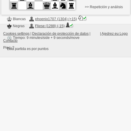
>> Repetición y análisis
Blancas
phoenix1707 (1304) (+15)
Negras
Fliese (1288) (-15)
Cookies settings
|
Declaración de protección de datos
|
|
Ajedrez eu Logo
Tiempo: 9 minutes/side + 9 seconds/move
Contacto
Ping:
?
Esta partida es por puntos