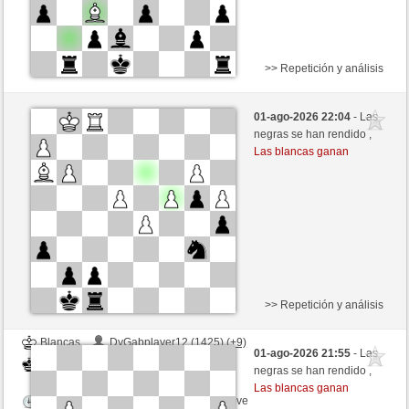
>> Repetición y análisis
Blancas
tanstein (1244) (+16)
01-ago-2026 22:04
- Las
Negras
Fliese (1254) (-16)
negras se han rendido ,
Las blancas ganan
Tiempo: 9 minutes/side + 9 seconds/move
Esta partida es por puntos
>> Repetición y análisis
Blancas
DyGabplayer12 (1425) (+9)
01-ago-2026 21:55
- Las
Negras
Fliese (1263) (-9)
negras se han rendido ,
Las blancas ganan
Tiempo: 9 minutes/side + 9 seconds/move