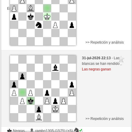
Esta partida es por puntos
>> Repetición y análisis
Blancas
PEDROS (1366) (+12)
31-jul-2026 22:13
- Las
Negras
Fliese (1275) (-12)
blancas se han rendido ,
Las negras ganan
Tiempo: 9 minutes/side + 9 seconds/move
Esta partida es por puntos
>> Repetición y análisis
Negras
rambo1305 (1575) (+5)