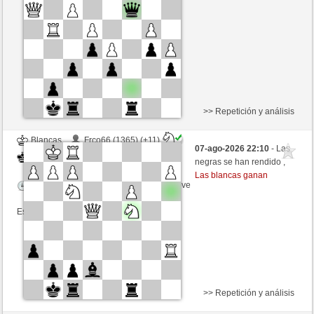
Tiempo: 9 minutes/side + 9 seconds/move
Esta partida es por puntos
>> Repetición y análisis
Blancas
Frco66 (1365) (+11)
07-ago-2026 22:10
- Las
Negras
Fliese (1242) (-11)
negras se han rendido ,
Las blancas ganan
Tiempo: 9 minutes/side + 9 seconds/move
Esta partida es por puntos
>> Repetición y análisis