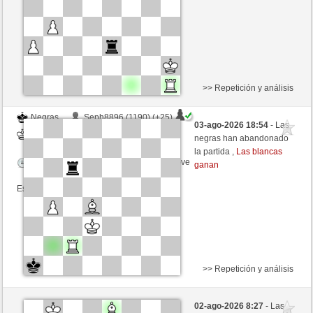
Esta partida es por puntos
>> Repetición y análisis
Negras
Seph8896 (1190) (+25)
03-ago-2026 18:54
- Las
Blancas
Fliese (1271) (-20)
negras han abandonado
la partida ,
Las blancas
Tiempo: 9 minutes/side + 9 seconds/move
ganan
Esta partida es por puntos
>> Repetición y análisis
Blancas
chesscrab (1343) (+13)
02-ago-2026 8:27
- Las