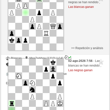
Negras
Fliese (1284) (-13)
negras se han rendido ,
Las blancas ganan
Tiempo: 9 minutes/side + 9 seconds/move
Esta partida es por puntos
>> Repetición y análisis
Blancas
MaxZarkhov (1310) (+14)
02-ago-2026 7:56
- Las
Negras
Fliese (1276) (-14)
blancas se han rendido ,
Las negras ganan
Tiempo: 9 minutes/side + 9 seconds/move
Esta partida es por puntos