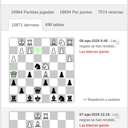
18964 Partidas jugadas
18894 Por puntos
7574 victorias
498 tablas
10871 derrotas
08-ago-2026 6:49
- Las
negras se han rendido ,
Las blancas ganan
>> Repetición y análisis
Blancas
tanstein (1287) (+13)
07-ago-2026 22:18
- Las
Negras
Fliese (1231) (-13)
negras se han rendido ,
Las blancas ganan