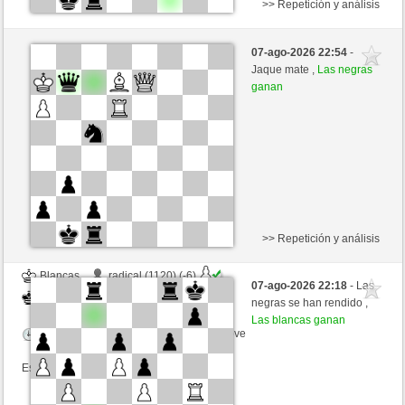
>> Repetición y análisis
Blancas
RAUL638 (977) (-3)
07-ago-2026 22:54
-
Negras
Frco66 (1382) (+3)
Jaque mate ,
Las negras
ganan
Tiempo: 6 minutes/side + 16 seconds/move
Esta partida es por puntos
>> Repetición y análisis
Blancas
radical (1120) (-6)
07-ago-2026 22:18
- Las
Negras
Frco66 (1376) (+6)
negras se han rendido ,
Las blancas ganan
Tiempo: 8 minutes/side + 8 seconds/move
Esta partida es por puntos