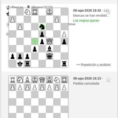
Blancas
Wermut (1123)
08-ago-2026 18:42
- Las
Negras
Frco66 (1417)
blancas se han rendido ,
Las negras ganan
Tiempo: 12 minutes/side + 12 seconds/move
Esta partida es por puntos
>> Repetición y análisis
Blancas
bicklebauski (1119) (-5)
08-ago-2026 16:15
-
Negras
Frco66 (1412) (+5)
Partida cancelada
Tiempo: 15 minutes/side + 10 seconds/move
Esta partida es por puntos