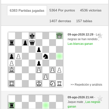
5364 Por puntos
4536 victorias
6383 Partidas jugadas
1407 derrotas
157 tablas
09-ago-2026 22:29
- Las
negras se han rendido ,
Las blancas ganan
>> Repetición y análisis
Negras
mlntrstn (1098) (-5)
09-ago-2026 21:44
-
Blancas
Frco66 (1409) (+5)
Jaque mate ,
Las negras
ganan