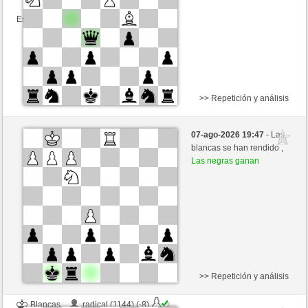
Esta partida es por puntos
>> Repetición y análisis
Blancas
hazlenut (1168) (-8)
07-ago-2026 19:47
- Las
Negras
Frco66 (1357) (+8)
blancas se han rendido ,
Las negras ganan
Tiempo: 5 minutes/side + 17 seconds/move
Esta partida es por puntos
>> Repetición y análisis
Blancas
radical (1144) (-8)