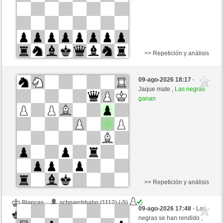
>> Repetición y análisis
Blancas
AlexTheLion (1139)
09-ago-2026 18:17
-
Negras
Frco66 (1424)
Jaque mate ,
Las negras
ganan
Tiempo: 5 minutes/side + 8 seconds/move
Esta partida es por puntos
>> Repetición y análisis
Blancas
schnarchhahn (1112) (-5)
09-ago-2026 17:48
- Las
Negras
Frco66 (1419) (+5)
negras se han rendido ,