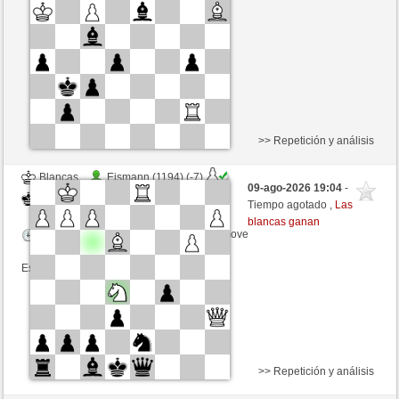
Tiempo: 9 minutes/side + 6 seconds/move
Esta partida es por puntos
>> Repetición y análisis
Blancas
Eismann (1194) (-7)
09-ago-2026 19:04
-
Negras
Frco66 (1402) (+7)
Tiempo agotado ,
Las
blancas ganan
Tiempo: 10 minutes/side + 4 seconds/move
Esta partida es por puntos
>> Repetición y análisis