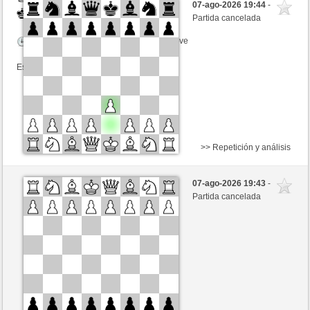
07-ago-2026 19:44
-
Negras
Frco66 (1349) (+8)
Partida cancelada
Tiempo: 8 minutes/side + 8 seconds/move
Esta partida es por puntos
>> Repetición y análisis
Negras
AlphaCarinae (879)
07-ago-2026 19:43
-
Blancas
Frco66 (1349)
Partida cancelada
Tiempo: 7 minutes/side + 7 seconds/move
Esta partida es por puntos