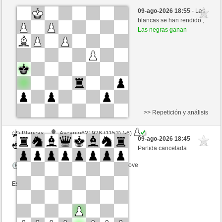
Blancas
DaveoConnor (1106) (+30)
09-ago-2026 18:55
- Las
Negras
Frco66 (1430) (-28)
blancas se han rendido ,
Las negras ganan
Tiempo: 6 minutes/side + 0 seconds/move
Esta partida es por puntos
>> Repetición y análisis
Blancas
Ascanio621926 (1153) (-6)
09-ago-2026 18:45
-
Negras
Frco66 (1424) (+6)
Partida cancelada
Tiempo: 9 minutes/side + 21 seconds/move
Esta partida es por puntos