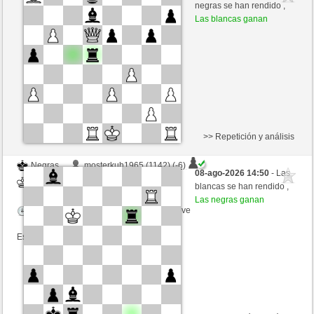
Negras
Frco66 (1391) (+8)
negras se han rendido ,
Las blancas ganan
Tiempo: 10 minutes/side + 5 seconds/move
Esta partida es por puntos
>> Repetición y análisis
Negras
mosterkuh1965 (1142) (-6)
08-ago-2026 14:50
- Las
Blancas
Frco66 (1385) (+6)
blancas se han rendido ,
Las negras ganan
Tiempo: 5 minutes/side + 8 seconds/move
Esta partida es por puntos