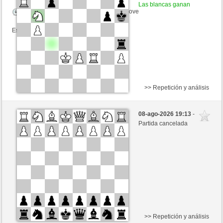
Las blancas ganan
Tiempo: 15 minutes/side + 8 seconds/move
Esta partida es por puntos
>> Repetición y análisis
Negras
Tallinn80 (905) (-2)
08-ago-2026 19:13
-
Blancas
Frco66 (1417) (+2)
Partida cancelada
Tiempo: 5 minutes/side + 8 seconds/move
Esta partida es por puntos
>> Repetición y análisis