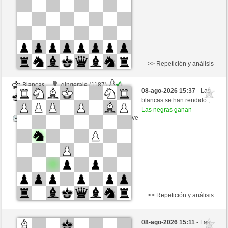
Esta partida es por puntos
>> Repetición y análisis
Blancas
gingerale (1187)
08-ago-2026 15:37
- Las
Negras
Frco66 (1399)
blancas se han rendido ,
Las negras ganan
Tiempo: 5 minutes/side + 0 seconds/move
>> Repetición y análisis
Blancas
RJAMF (1196) (-8)
08-ago-2026 15:11
- Las