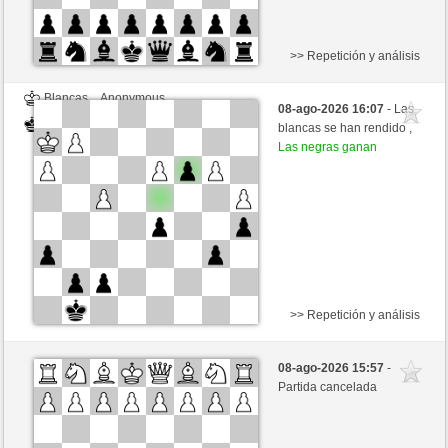
>> Repetición y análisis
Blancas
Anonymous
08-ago-2026 16:07
- Las
Negras
Frco66 (1406)
blancas se han rendido ,
Las negras ganan
>> Repetición y análisis
Blancas
gingerale (1187) (-7)
08-ago-2026 15:57
-
Negras
Frco66 (1399) (+7)
Partida cancelada
Tiempo: 5 minutes/side + 0 seconds/move