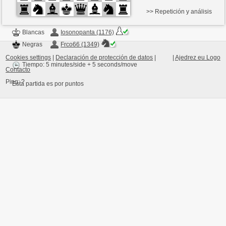
>> Repetición y análisis
Blancas
Iosonopanta (1176)
Negras
Frco66 (1349)
Cookies settings
|
Declaración de protección de datos
|
|
Ajedrez eu Logo
Tiempo: 5 minutes/side + 5 seconds/move
Contacto
Ping:
?
Esta partida es por puntos