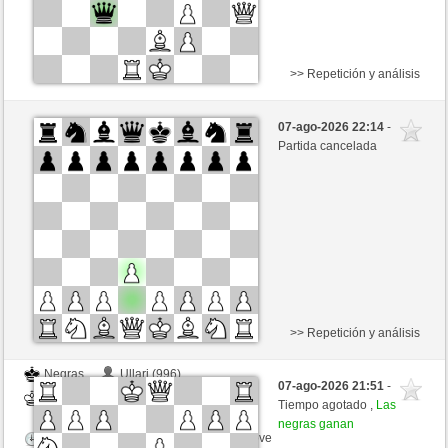
>> Repetición y análisis
Negras
Fliese (1242) (-11)
07-ago-2026 22:14
-
Blancas
Frco66 (1365) (+11)
Partida cancelada
Tiempo: 9 minutes/side + 9 seconds/move
Esta partida es por puntos
>> Repetición y análisis
Negras
Ullari (996)
07-ago-2026 21:51
-
Blancas
Frco66 (1365)
Tiempo agotado ,
Las
negras ganan
Tiempo: 5 minutes/side + 8 seconds/move