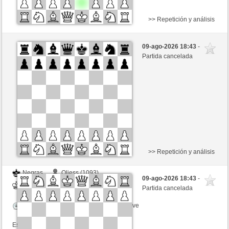
>> Repetición y análisis
Negras
bicklebauski (1104)
09-ago-2026 18:43
-
Blancas
Frco66 (1424)
Partida cancelada
Tiempo: 15 minutes/side + 10 seconds/move
Esta partida es por puntos
>> Repetición y análisis
Negras
Oliess (1093)
09-ago-2026 18:43
-
Blancas
Frco66 (1424)
Partida cancelada
Tiempo: 5 minutes/side + 8 seconds/move
Esta partida es por puntos