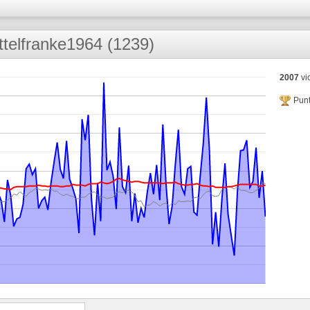
ttelfranke1964 (1239)
2007
vic
Punt