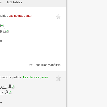
as
161 tablas
ndido ,
Las negras ganan
8)
ve
>> Repetición y análisis
nado la partida ,
Las blancas ganan
 (-15)
+15)
ve