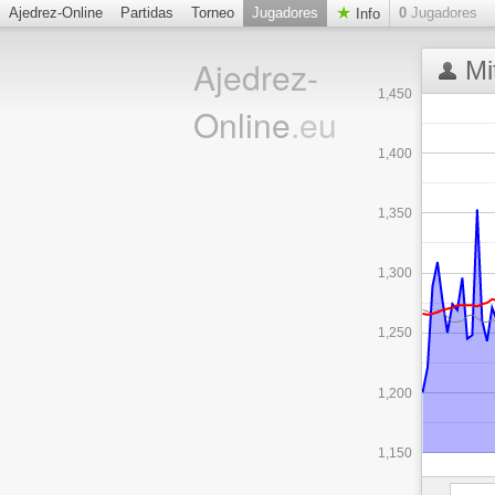
Ajedrez-Online
Partidas
Torneo
Jugadores
0
Jugadores
Info
Ajedrez-
Mi
1,450
Online
.eu
1,400
1,350
1,300
1,250
1,200
1,150