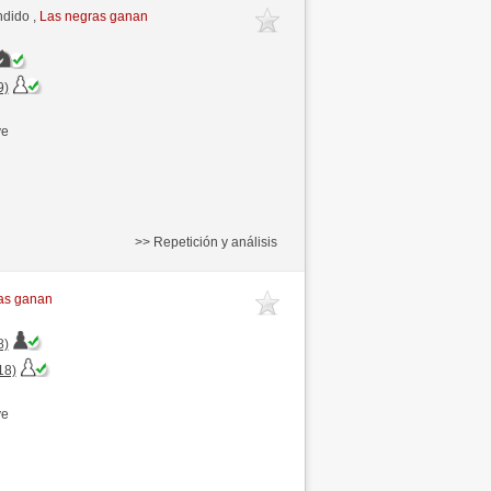
ndido ,
Las negras ganan
9)
ve
>> Repetición y análisis
as ganan
8)
18)
ve