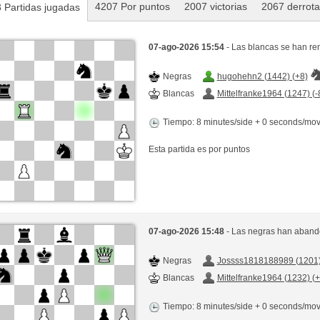
4207 Por puntos
2007 victorias
2067 derrot
 Partidas jugadas
07-ago-2026 15:54
- Las blancas se han re
Negras
hugohehn2 (1442) (+8)
Blancas
Mittelfranke1964 (1247) (-
Tiempo: 8 minutes/side + 0 seconds/mo
Esta partida es por puntos
07-ago-2026 15:48
- Las negras han abando
Negras
Jossss1818188989 (1201)
Blancas
Mittelfranke1964 (1232) (
Tiempo: 8 minutes/side + 0 seconds/mo