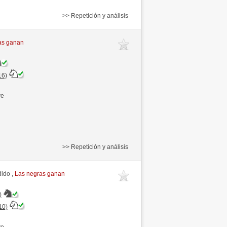
>> Repetición y análisis
as ganan
16)
ve
>> Repetición y análisis
dido ,
Las negras ganan
)
10)
ve