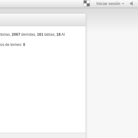
Iniciar sesión
torias,
2067
derrotas,
161
tablas,
18
AI
os de torneo:
0