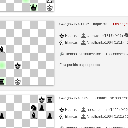
04-ago-2026 11:25
- Jaque mate ,
Las negr
Negras
chesswho (1317) (+16)
Blancas
Mittelfranke1964 (1311) (-
Tiempo: 8 minutes/side + 0 seconds/mo
Esta partida es por puntos
04-ago-2026 9:05
- Las blancas se han ren
Negras
horsenoname (1455) (+10
Blancas
Mittelfranke1964 (1321) (-
Tiempo: 8 minutes/side + 0 seconds/mo