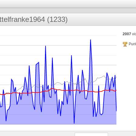
ttelfranke1964 (1233)
2007
vic
Punt