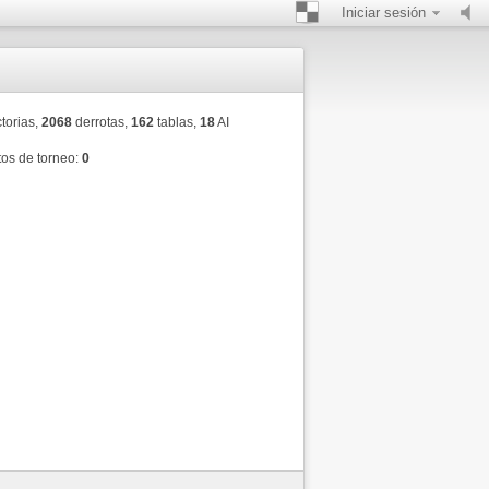
Iniciar sesión
torias,
2068
derrotas,
162
tablas,
18
AI
os de torneo:
0