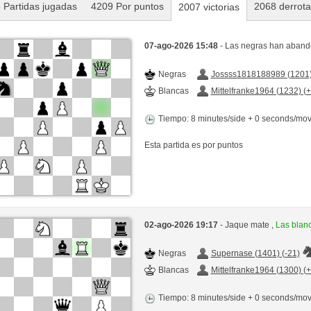
 Partidas jugadas
4209 Por puntos
2068 derrot
2007 victorias
07-ago-2026 15:48
- Las negras han abando
Negras
Jossss1818188989 (1201)
Blancas
Mittelfranke1964 (1232) (
Tiempo: 8 minutes/side + 0 seconds/mo
Esta partida es por puntos
02-ago-2026 19:17
- Jaque mate ,
Las blan
Negras
Supernase (1401) (-21)
Blancas
Mittelfranke1964 (1300) (
Tiempo: 8 minutes/side + 0 seconds/mo