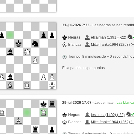
31-jul-2026 7:33
- Las negras se han rendid
Negras
elcaiman (1391) (-22)
Blancas
Mittelfranke1964 (1253) (
Tiempo: 8 minutes/side + 0 seconds/mo
Esta partida es por puntos
29-jul-2026 17:07
- Jaque mate ,
Las blanc
Negras
testotest (1402) (-22)
Blancas
Mittelfranke1964 (1262) (
Tiempo: 8 minutes/side + 0 seconds/mo