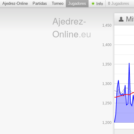
Ajedrez-Online
Partidas
Torneo
Jugadores
0
Jugadores
Info
Ajedrez-
Mi
1,450
Online
.eu
1,400
1,350
1,300
1,250
1,200