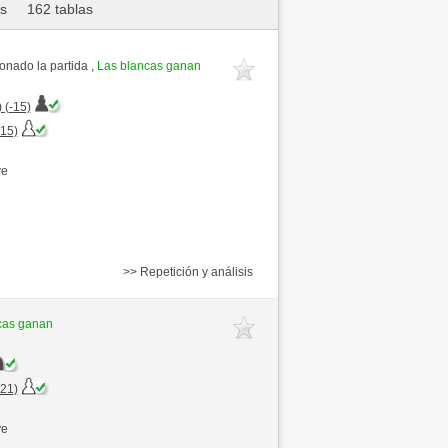
as
162 tablas
nado la partida ,
Las blancas ganan
 (-15)
+15)
ve
>> Repetición y análisis
cas ganan
+21)
ve