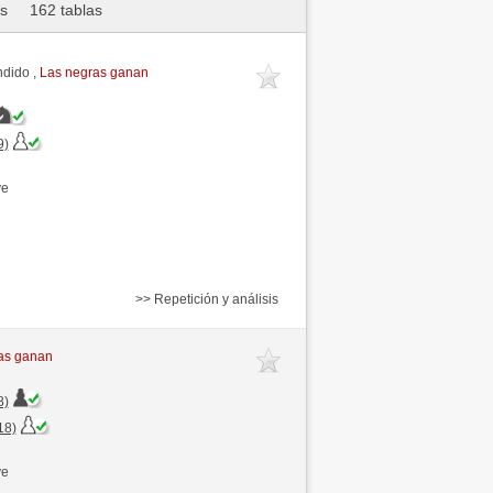
as
162 tablas
ndido ,
Las negras ganan
9)
ve
>> Repetición y análisis
as ganan
8)
18)
ve