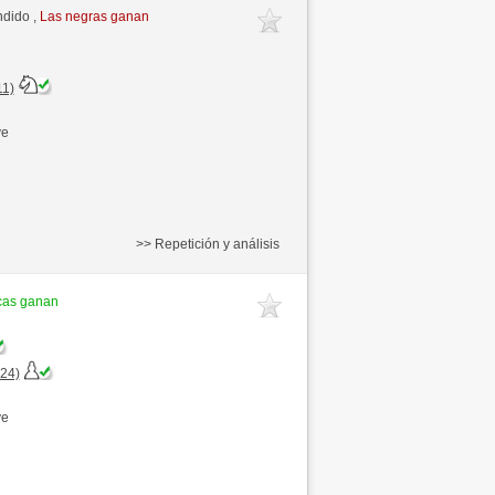
ndido ,
Las negras ganan
11)
ve
>> Repetición y análisis
cas ganan
+24)
ve