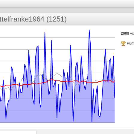
ttelfranke1964 (1251)
2008
vic
Punt