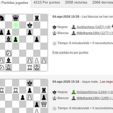
4210 Por puntos
2008 victorias
2068 derrot
 Partidas jugadas
04-ago-2026 19:39
- Las blancas se han re
Negras
Austriachess (1437) (+9)
Blancas
Mittelfranke1964 (1277) (-
Tiempo: 8 minutes/side + 0 seconds/mo
Esta partida es por puntos
04-ago-2026 15:18
- Jaque mate ,
Las negr
Negras
NoGanoNiUna (1244) (+1
Blancas
Mittelfranke1964 (1295) (-
Tiempo: 8 minutes/side + 0 seconds/mo