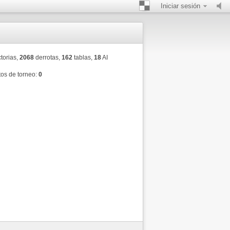
Iniciar sesión
torias,
2068
derrotas,
162
tablas,
18
AI
os de torneo:
0