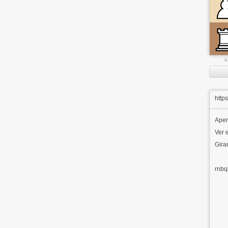
A
http
Aper
Ver e
Girar
rnbq