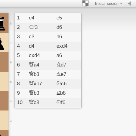
Iniciar sesión
1
e4
e5
8
2
Nf3
d6
3
c3
h6
7
4
d4
exd4
5
cxd4
a6
6
6
Qa4
Bd7
7
Qb3
Be7
5
8
Qxb7
Nc6
9
Qb3
Rb8
4
10
Qc3
Nf6
11
Bxa6
Nxe4
12
Qe3
Nf6
3
13
O-O
Nd5