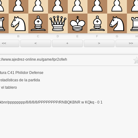
B
C
D
E
F
G
H
s://www.ajedrez-online.eu/game/lpr2ofwh
tura
C41 Philidor Defense
stadísticas de la partida
 el tablero
kbnr/pppppppp/8/8/8/8/PPPPPPPP/RNBQKBNR w KQkq - 0 1