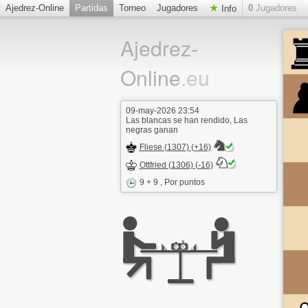
Ajedrez-Online
Partidas
Torneo
Jugadores
0
Jugadores
Info
Ajedrez-
Online
.eu
09-may-2026 23:54
Las blancas se han rendido, Las
negras ganan
Fliese (1307) (+16)
Ottfried (1306) (-16)
9 + 9
, Por puntos