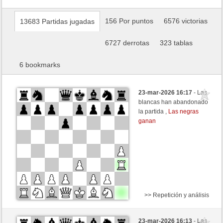
156 Por puntos
6576 victorias
13683 Partidas jugadas
6727 derrotas
323 tablas
6 bookmarks
23-mar-2026 16:17
- Las
blancas han abandonado
la partida ,
Las negras
ganan
>> Repetición y análisis
Negras
Anonymous
23-mar-2026 16:13
- Las