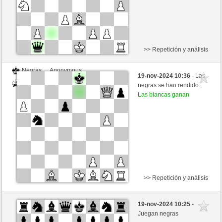
>> Repetición y análisis
Negras
Anonymous
19-nov-2024 10:36
- Las
Blancas
nakkio (1048)
negras se han rendido ,
Las blancas ganan
>> Repetición y análisis
Negras
Anonymous
19-nov-2024 10:25
-
Blancas
nakkio (1048)
Juegan negras