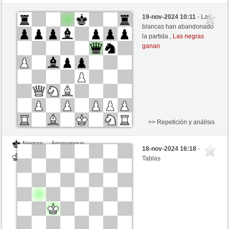
Negras
Anonymous
19-nov-2024 10:11
- Las
Blancas
nakkio (1048)
blancas han abandonado
la partida ,
Las negras
ganan
>> Repetición y análisis
Negras
Anonymous
18-nov-2024 16:18
-
Blancas
nakkio (1048)
Tablas