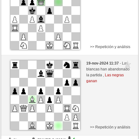
>> Repetición y análisis
Negras
Anonymous
19-nov-2024 11:37
- Las
Blancas
nakkio (1048)
blancas han abandonado
la partida ,
Las negras
ganan
>> Repetición y análisis