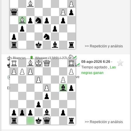
Tiempo: 5 minutes/side + 8 seconds/move
Esta partida es por puntos
>> Repetición y análisis
Blancas
Wweerr (1389) (-27)
08-ago-2026 6:26
-
Negras
ONURB-2 (1108) (+30)
Tiempo agotado ,
Las
negras ganan
Tiempo: 5 minutes/side + 0 seconds/move
Esta partida es por puntos
>> Repetición y análisis