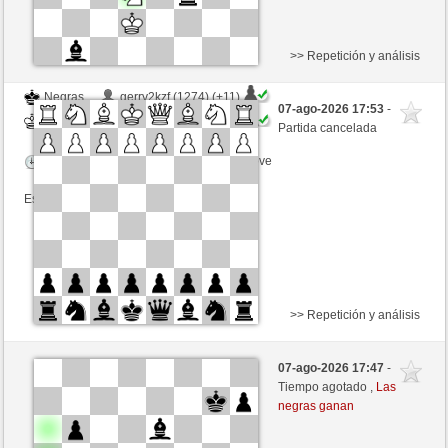
>> Repetición y análisis
Negras
gerry2kzf (1274) (+11)
07-ago-2026 17:53
-
Blancas
ONURB-2 (1152) (-11)
Partida cancelada
Tiempo: 5 minutes/side + 8 seconds/move
Esta partida es por puntos
>> Repetición y análisis
Blancas
gaspar676767 (1200)
07-ago-2026 17:47
-
Negras
ONURB-2 (1152)
Tiempo agotado ,
Las
negras ganan
Tiempo: 5 minutes/side + 8 seconds/move