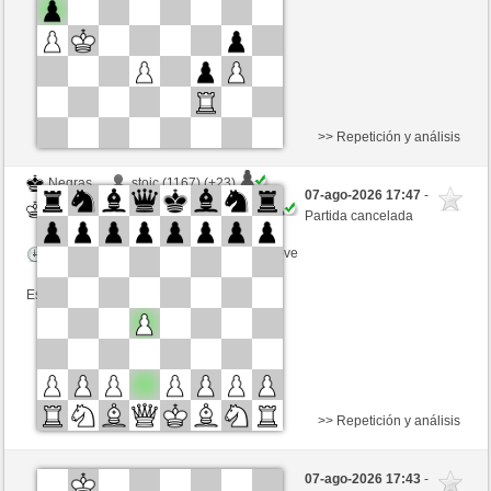
>> Repetición y análisis
Negras
stoic (1167) (+23)
07-ago-2026 17:47
-
Blancas
ONURB-2 (1168) (-16)
Partida cancelada
Tiempo: 2 minutes/side + 1 seconds/move
Esta partida es por puntos
>> Repetición y análisis
Negras
Schalli (1245)
07-ago-2026 17:43
-