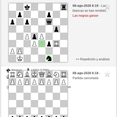
Blancas
Anonymous
08-ago-2026 6:19
- Las
Negras
ONURB-2 (1108)
blancas se han rendido ,
Las negras ganan
Tiempo: 5 minutes/side + 8 seconds/move
>> Repetición y análisis
Negras
Uli62 (1200)
08-ago-2026 6:18
-
Blancas
ONURB-2 (1108)
Partida cancelada
Tiempo: 5 minutes/side + 8 seconds/move