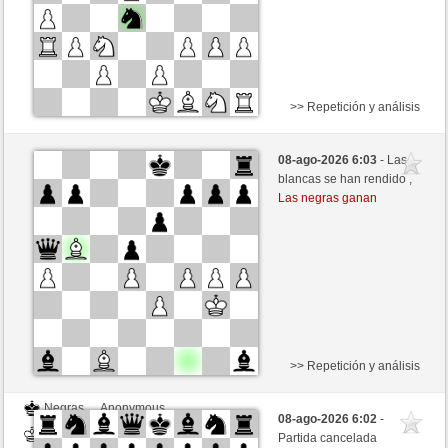
>> Repetición y análisis
Negras
vermicino (1448) (+4)
08-ago-2026 6:03
- Las
Blancas
ONURB-2 (1112) (-4)
blancas se han rendido ,
Las negras ganan
Tiempo: 3 minutes/side + 1 seconds/move
Esta partida es por puntos
>> Repetición y análisis
Negras
Anonymous
08-ago-2026 6:02
-
Blancas
ONURB-2 (1112)
Partida cancelada