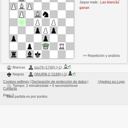
Blancas
ONURB-2 (1168)
Jaque mate ,
Las blancas
ganan
Tiempo: 5 minutes/side + 0 seconds/move
Esta partida es por puntos
>> Repetición y análisis
Blancas
szu76 (1740) (+1)
Negras
ONURB-2 (1169) (-1)
Cookies settings
|
Declaración de protección de datos
|
|
Ajedrez eu Logo
Tiempo: 2 minutes/side + 0 seconds/move
Contacto
Ping:
?
Esta partida es por puntos