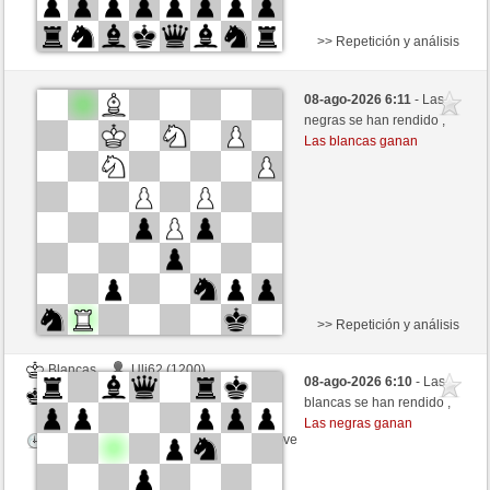
>> Repetición y análisis
Blancas
Alfilhuala (1348)
08-ago-2026 6:11
- Las
Negras
ONURB-2 (1108)
negras se han rendido ,
Las blancas ganan
Tiempo: 5 minutes/side + 8 seconds/move
Esta partida es por puntos
>> Repetición y análisis
Blancas
Uli62 (1200)
08-ago-2026 6:10
- Las
Negras
ONURB-2 (1108)
blancas se han rendido ,
Las negras ganan
Tiempo: 5 minutes/side + 8 seconds/move