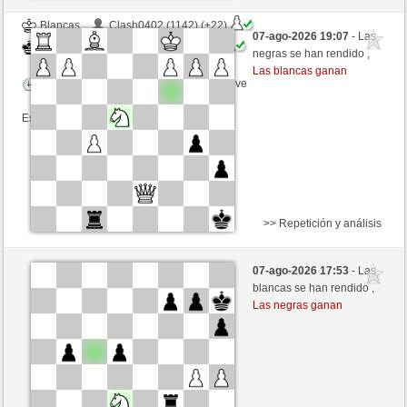
Blancas
Clash0402 (1142) (+22)
07-ago-2026 19:07
- Las
Negras
ONURB-2 (1127) (-15)
negras se han rendido ,
Las blancas ganan
Tiempo: 3 minutes/side + 2 seconds/move
Esta partida es por puntos
>> Repetición y análisis
Blancas
Marlene55 (1190) (+21)
07-ago-2026 17:53
- Las
Negras
ONURB-2 (1141) (-14)
blancas se han rendido ,
Las negras ganan
Tiempo: 12 minutes/side + 0 seconds/move
Esta partida es por puntos