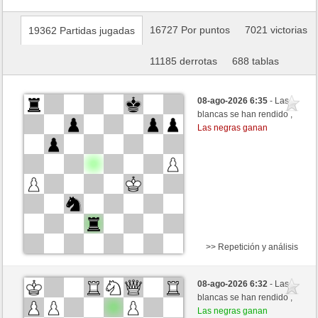
16727 Por puntos
7021 victorias
19362 Partidas jugadas
11185 derrotas
688 tablas
08-ago-2026 6:35
- Las
blancas se han rendido ,
Las negras ganan
>> Repetición y análisis
Negras
Margot50 (1229) (+12)
08-ago-2026 6:32
- Las
Blancas
ONURB-2 (1138) (-12)
blancas se han rendido ,
Las negras ganan