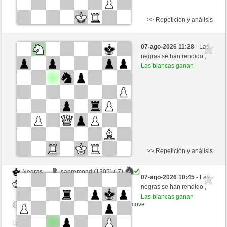
>> Repetición y análisis
Negras
Slvm52 (1442) (-12)
07-ago-2026 11:28
- Las
Blancas
jt778 (1537) (+12)
negras se han rendido ,
Las blancas ganan
Tiempo: 15 minutes/side + 20 seconds/move
Esta partida es por puntos
>> Repetición y análisis
Negras
sanremond (1305) (-7)
07-ago-2026 10:45
- Las
Blancas
jt778 (1537) (+7)
negras se han rendido ,
Las blancas ganan
Tiempo: 15 minutes/side + 20 seconds/move
Esta partida es por puntos