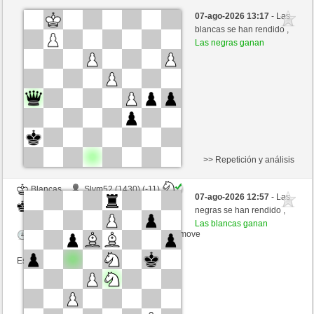
Negras
Mm2026 (1441) (-12)
07-ago-2026 13:17
- Las
Blancas
jt778 (1537) (+12)
blancas se han rendido ,
Las negras ganan
Tiempo: 15 minutes/side + 10 seconds/move
Esta partida es por puntos
>> Repetición y análisis
Blancas
Slvm52 (1430) (-11)
07-ago-2026 12:57
- Las
Negras
jt778 (1549) (+11)
negras se han rendido ,
Las blancas ganan
Tiempo: 15 minutes/side + 20 seconds/move
Esta partida es por puntos