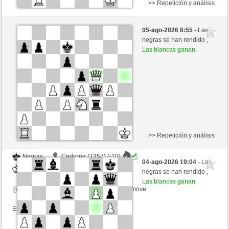
>> Repetición y análisis
Negras
krzkrz (1441) (-13)
05-ago-2026 8:55
- Las
Blancas
jt778 (1500) (+13)
negras se han rendido ,
Las blancas ganan
Tiempo: 15 minutes/side + 20 seconds/move
Esta partida es por puntos
>> Repetición y análisis
Negras
Cedrone (1357) (-10)
04-ago-2026 19:04
- Las
Blancas
jt778 (1490) (+10)
negras se han rendido ,
Las blancas ganan
Tiempo: 15 minutes/side + 20 seconds/move
Esta partida es por puntos