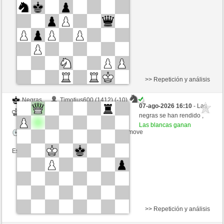
Tiempo: 15 minutes/side + 12 seconds/move
Esta partida es por puntos
>> Repetición y análisis
Negras
Timotius600 (1412) (-10)
07-ago-2026 16:10
- Las
Blancas
jt778 (1549) (+10)
negras se han rendido ,
Las blancas ganan
Tiempo: 15 minutes/side + 20 seconds/move
Esta partida es por puntos
>> Repetición y análisis