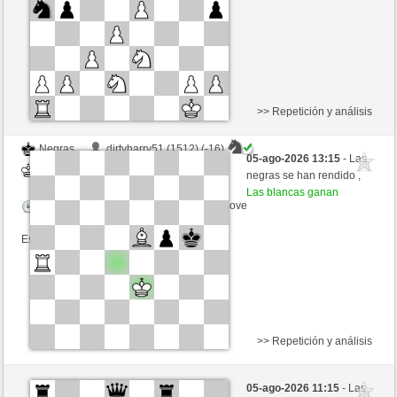
Esta partida es por puntos
>> Repetición y análisis
Negras
dirtyharry51 (1512) (-16)
05-ago-2026 13:15
- Las
Blancas
jt778 (1519) (+16)
negras se han rendido ,
Las blancas ganan
Tiempo: 15 minutes/side + 0 seconds/move
Esta partida es por puntos
>> Repetición y análisis
Negras
kaffee (1720) (-25)
05-ago-2026 11:15
- Las