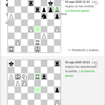
03-ago-2026 11:33
- Las
Negras
jt778 (1514) (+13)
negras se han rendido ,
Las blancas ganan
Tiempo: 15 minutes/side + 20 seconds/move
Esta partida es por puntos
>> Repetición y análisis
Negras
Frogman6 (1463) (-14)
02-ago-2026 18:21
- Las
Blancas
jt778 (1500) (+14)
negras han abandonado
la partida ,
Las blancas
Tiempo: 15 minutes/side + 20 seconds/move
ganan
Esta partida es por puntos