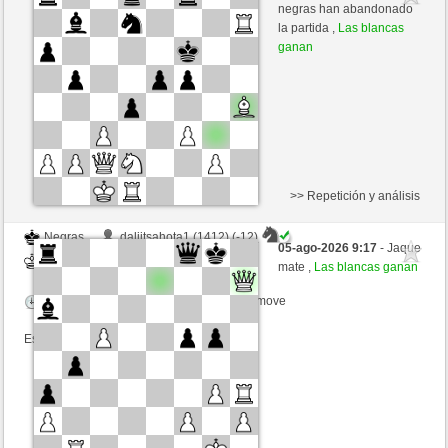
Blancas
jt778 (1503) (+25)
negras han abandonado
la partida ,
Las blancas
Tiempo: 15 minutes/side + 20 seconds/move
ganan
Esta partida es por puntos
>> Repetición y análisis
Negras
daljitsahota1 (1412) (-12)
05-ago-2026 9:17
- Jaque
Blancas
jt778 (1491) (+12)
mate ,
Las blancas ganan
Tiempo: 15 minutes/side + 20 seconds/move
Esta partida es por puntos