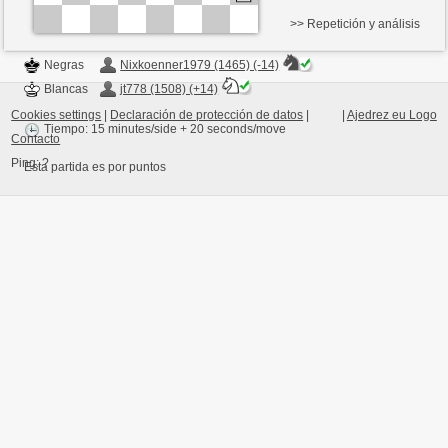
>> Repetición y análisis
Negras
Nixkoenner1979 (1465) (-14)
Blancas
jt778 (1508) (+14)
Cookies settings
|
Declaración de protección de datos
|
|
Ajedrez eu Logo
Tiempo: 15 minutes/side + 20 seconds/move
Contacto
Ping:
?
Esta partida es por puntos