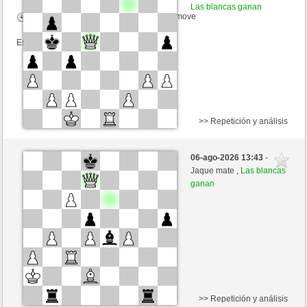
Las blancas ganan
Tiempo: 15 minutes/side + 20 seconds/move
Esta partida es por puntos
>> Repetición y análisis
Negras
iWolf (1308) (-8)
06-ago-2026 13:43
-
Blancas
jt778 (1511) (+8)
Jaque mate ,
Las blancas
ganan
Tiempo: 15 minutes/side + 20 seconds/move
Esta partida es por puntos
>> Repetición y análisis