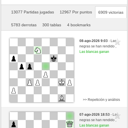
13077 Partidas jugadas
12967 Por puntos
6909 victorias
5783 derrotas
300 tablas
4 bookmarks
08-ago-2026 9:03
- Las
negras se han rendido ,
Las blancas ganan
>> Repetición y análisis
Negras
belatza (1362) (-9)
07-ago-2026 18:53
- Las
Blancas
jt778 (1537) (+9)
negras se han rendido ,
Las blancas ganan