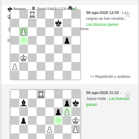
Negras
Svist (1443) (-13)
06-ago-2026 12:05
- Las
Blancas
jt778 (1498) (+13)
negras se han rendido ,
Las blancas ganan
Tiempo: 15 minutes/side + 20 seconds/move
Esta partida es por puntos
>> Repetición y análisis
Negras
piskuins (1365) (-11)
06-ago-2026 11:32
-
Blancas
jt778 (1487) (+11)
Jaque mate ,
Las blancas
ganan
Tiempo: 15 minutes/side + 20 seconds/move
Esta partida es por puntos