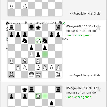
>> Repetición y análisis
Negras
behro007 (1357) (-11)
05-ago-2026 14:51
- Las
Blancas
jt778 (1476) (+11)
negras se han rendido ,
Las blancas ganan
Tiempo: 15 minutes/side + 20 seconds/move
Esta partida es por puntos
>> Repetición y análisis
Negras
Grimbart (1535) (-16)
05-ago-2026 14:28
- Las
Blancas
jt778 (1535) (+16)
negras se han rendido ,
Las blancas ganan
Tiempo: 20 minutes/side + 10 seconds/move