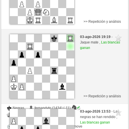
>> Repetición y análisis
Negras
Fantomas1870 (1355) (-10)
03-ago-2026 19:19
-
Blancas
jt778 (1502) (+10)
Jaque mate ,
Las blancas
ganan
Tiempo: 15 minutes/side + 20 seconds/move
Esta partida es por puntos
>> Repetición y análisis
Negras
fernandyto (1434) (-11)
03-ago-2026 13:53
- Las
Blancas
jt778 (1536) (+11)
negras se han rendido ,
Las blancas ganan
Tiempo: 15 minutes/side + 20 seconds/move