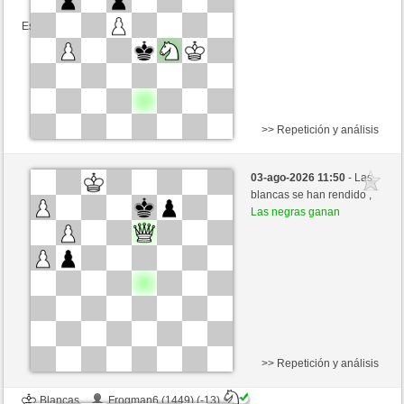
Esta partida es por puntos
>> Repetición y análisis
Negras
rudiloewe (1494) (-14)
03-ago-2026 11:50
- Las
Blancas
jt778 (1527) (+14)
blancas se han rendido ,
Las negras ganan
Tiempo: 15 minutes/side + 20 seconds/move
Esta partida es por puntos
>> Repetición y análisis
Blancas
Frogman6 (1449) (-13)