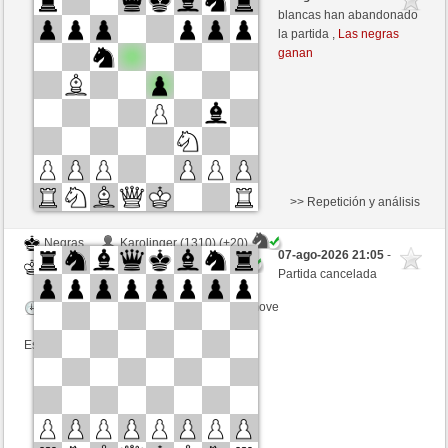
Negras
tecnicle (1390) (+12)
blancas han abandonado
la partida ,
Las negras
Tiempo: 15 minutes/side + 5 seconds/move
ganan
Esta partida es por puntos
>> Repetición y análisis
Negras
Karolinger (1310) (+20)
07-ago-2026 21:05
-
Blancas
tecnicle (1390) (-20)
Partida cancelada
Tiempo: 10 minutes/side + 8 seconds/move
Esta partida es por puntos