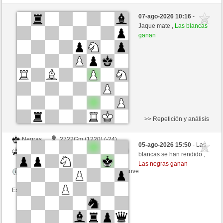
Negras
Sacco_matto (1458) (-18)
07-ago-2026 10:16
-
Blancas
tecnicle (1417) (+18)
Jaque mate ,
Las blancas
ganan
Tiempo: 10 minutes/side + 30 seconds/move
Esta partida es por puntos
>> Repetición y análisis
Negras
2722Gm (1220) (-24)
05-ago-2026 15:50
- Las
Blancas
tecnicle (1409) (+8)
blancas se han rendido ,
Las negras ganan
Tiempo: 10 minutes/side + 8 seconds/move
Esta partida es por puntos