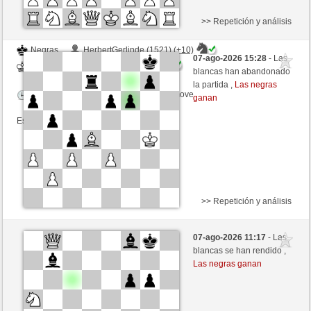
>> Repetición y análisis
Negras
HerbertGerlinde (1521) (+10)
07-ago-2026 15:28
- Las
Blancas
tecnicle (1393) (-10)
blancas han abandonado
la partida ,
Las negras
Tiempo: 10 minutes/side + 8 seconds/move
ganan
Esta partida es por puntos
>> Repetición y análisis
Negras
kampfesser (1548) (+10)
07-ago-2026 11:17
- Las
Blancas
tecnicle (1403) (-10)
blancas se han rendido ,
Las negras ganan
Tiempo: 10 minutes/side + 8 seconds/move
Esta partida es por puntos