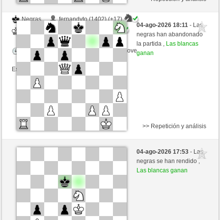
Negras
fernandyto (1402) (+17)
04-ago-2026 18:11
- Las
Blancas
tecnicle (1428) (-17)
negras han abandonado
la partida ,
Las blancas
Tiempo: 10 minutes/side + 8 seconds/move
ganan
Esta partida es por puntos
>> Repetición y análisis
Negras
Kwizit (1218) (-8)
04-ago-2026 17:53
- Las
Blancas
tecnicle (1420) (+8)
negras se han rendido ,
Las blancas ganan
Tiempo: 10 minutes/side + 8 seconds/move
Esta partida es por puntos