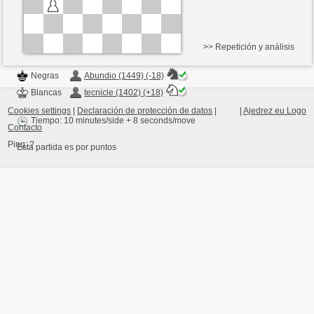
>> Repetición y análisis
Negras
Abundio (1449) (-18)
Blancas
tecnicle (1402) (+18)
Cookies settings
|
Declaración de protección de datos
|
|
Ajedrez eu Logo
Tiempo: 10 minutes/side + 8 seconds/move
Contacto
Ping:
?
Esta partida es por puntos