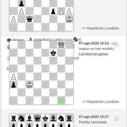
>> Repetición y análisis
Negras
SANOBJ02 (1390) (+17)
07-ago-2026 10:54
- Las
Blancas
tecnicle (1420) (-17)
negras se han rendido ,
Las blancas ganan
Tiempo: 10 minutes/side + 8 seconds/move
Esta partida es por puntos
>> Repetición y análisis
Blancas
Evstolia7744 (1446) (+15)
07-ago-2026 10:27
-
Negras
tecnicle (1435) (-15)
Partida cancelada