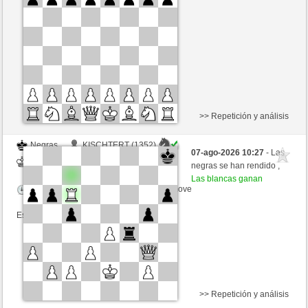
Tiempo: 12 minutes/side + 8 seconds/move
Esta partida es por puntos
>> Repetición y análisis
Negras
KISCHTERT (1352)
07-ago-2026 10:27
- Las
Blancas
tecnicle (1417)
negras se han rendido ,
Las blancas ganan
Tiempo: 10 minutes/side + 8 seconds/move
Esta partida es por puntos
>> Repetición y análisis