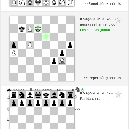
>> Repetición y análisis
Negras
billardo1954 (1282)
07-ago-2026 20:43
- Las
Blancas
tecnicle (1390)
negras se han rendido ,
Las blancas ganan
Tiempo: 10 minutes/side + 8 seconds/move
Esta partida es por puntos
>> Repetición y análisis
Negras
beli_panter2 (1409) (-18)
07-ago-2026 20:42
-
Blancas
tecnicle (1372) (+18)
Partida cancelada
Tiempo: 10 minutes/side + 8 seconds/move
Esta partida es por puntos