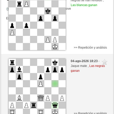
negras se han rendido ,
Las blancas ganan
Tiempo: 15 minutes/side + 3 seconds/move
Esta partida es por puntos
>> Repetición y análisis
Negras
MB200 (1305) (-11)
04-ago-2026 18:23
-
Blancas
tecnicle (1411) (+11)
Jaque mate ,
Las negras
ganan
Tiempo: 10 minutes/side + 8 seconds/move
Esta partida es por puntos
>> Repetición y análisis