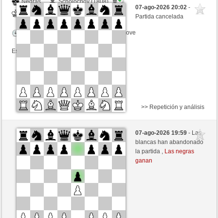
Negras
Scholochov (1808)
07-ago-2026 20:02
-
Blancas
tecnicle (1383)
Partida cancelada
Tiempo: 10 minutes/side + 8 seconds/move
Esta partida es por puntos
>> Repetición y análisis
Negras
Giles (1462)
07-ago-2026 19:59
- Las
Blancas
tecnicle (1393)
blancas han abandonado
la partida ,
Las negras
Tiempo: 10 minutes/side + 8 seconds/move
ganan
Esta partida es por puntos