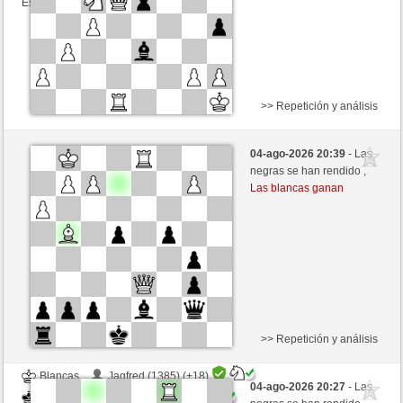
Esta partida es por puntos
>> Repetición y análisis
Negras
Angola34 (1323) (-12)
04-ago-2026 20:39
- Las
Blancas
tecnicle (1404) (+12)
negras se han rendido ,
Las blancas ganan
Tiempo: 10 minutes/side + 8 seconds/move
Esta partida es por puntos
>> Repetición y análisis
Blancas
Jagfred (1385) (+18)
04-ago-2026 20:27
- Las
Negras
tecnicle (1422) (-18)