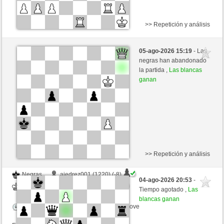
>> Repetición y análisis
Negras
ciuciaciucia (1454) (+15)
05-ago-2026 15:19
- Las
Blancas
tecnicle (1424) (-15)
negras han abandonado
la partida ,
Las blancas
Tiempo: 21 minutes/side + 0 seconds/move
ganan
Esta partida es por puntos
>> Repetición y análisis
Negras
ajedrez001 (1220) (-8)
04-ago-2026 20:53
-
Blancas
tecnicle (1416) (+8)
Tiempo agotado ,
Las
blancas ganan
Tiempo: 10 minutes/side + 8 seconds/move