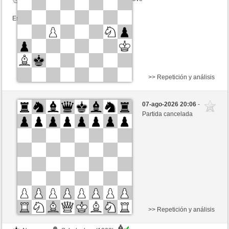
Esta partida es por puntos
>> Repetición y análisis
Negras
ernestoBr (1190) (-8)
07-ago-2026 20:06
-
Blancas
tecnicle (1383) (+8)
Partida cancelada
Tiempo: 10 minutes/side + 8 seconds/move
Esta partida es por puntos
>> Repetición y análisis