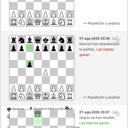
>> Repetición y análisis
Negras
Mychess (1306)
07-ago-2026 20:38
- Las
Blancas
tecnicle (1372)
blancas han abandonado
la partida ,
Las negras
Tiempo: 10 minutes/side + 8 seconds/move
ganan
Esta partida es por puntos
>> Repetición y análisis
Negras
fram9 (1328) (+19)
07-ago-2026 20:07
- Las
Blancas
tecnicle (1391) (-19)
negras se han rendido ,
Las blancas ganan
Tiempo: 15 minutes/side + 0 seconds/move