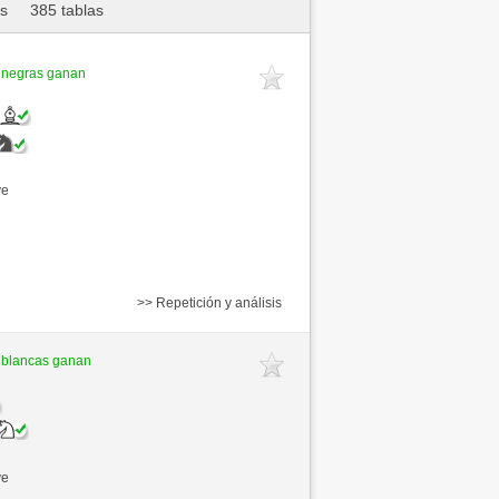
as
385 tablas
 negras ganan
ve
>> Repetición y análisis
 blancas ganan
ve