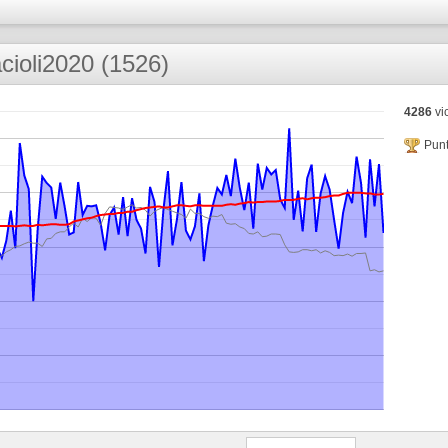
cioli2020 (1526)
4286
vic
Punt