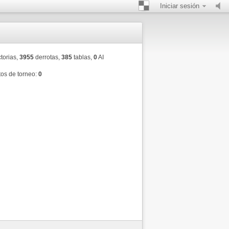
Iniciar sesión
torias,
3955
derrotas,
385
tablas,
0
AI
os de torneo:
0