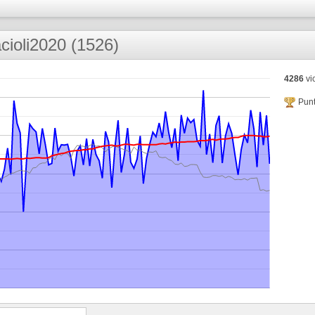
cioli2020 (1526)
4286
vic
Punt