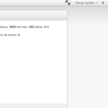
Iniciar sesión
torias,
3955
derrotas,
385
tablas,
0
AI
os de torneo:
0