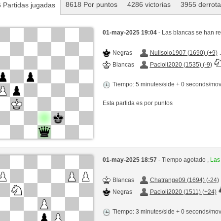
8618 Por puntos
4286 victorias
3955 derrot
 Partidas jugadas
01-may-2025 19:04
- Las blancas se han r
Negras
Nullsolo1907 (1690) (+9)
Blancas
Pacioli2020 (1535) (-9)
Tiempo: 5 minutes/side + 0 seconds/mo
Esta partida es por puntos
01-may-2025 18:57
- Tiempo agotado ,
Las
Blancas
Chatrange09 (1694) (-24)
Negras
Pacioli2020 (1511) (+24)
Tiempo: 3 minutes/side + 0 seconds/mo