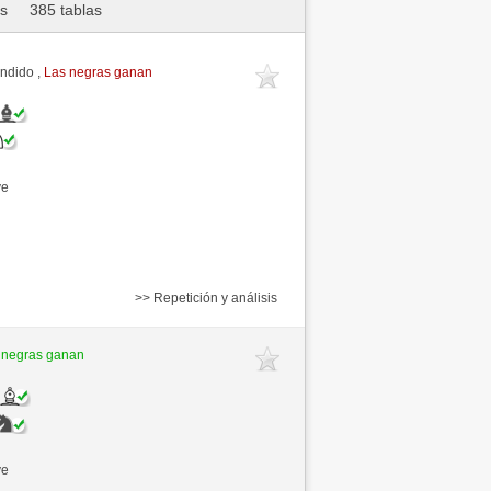
as
385 tablas
endido ,
Las negras ganan
ve
>> Repetición y análisis
 negras ganan
ve