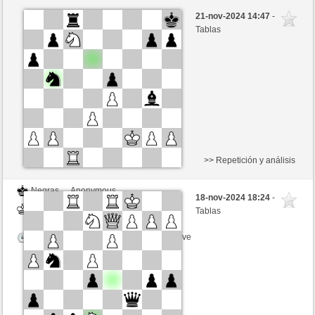
Negras
Anonymous
21-nov-2024 14:47
-
Blancas
Noganouna (1180)
Tablas
Tiempo: 5 minutes/side + 8 seconds/move
>> Repetición y análisis
Negras
Anonymous
18-nov-2024 18:24
-
Blancas
Noganouna (1180)
Tablas
Tiempo: 5 minutes/side + 8 seconds/move