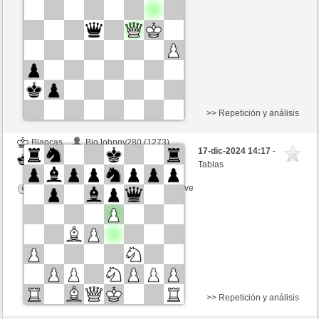
Tiempo: 5 minutes/side + 8 seconds/move
>> Repetición y análisis
Blancas
BigJohnny280 (1273)
17-dic-2024 14:17
-
Negras
Noganouna (1180)
Tablas
Tiempo: 5 minutes/side + 8 seconds/move
>> Repetición y análisis