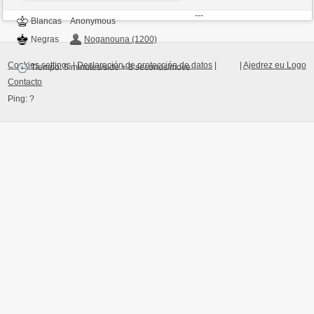
---
Blancas
Anonymous
Negras
Noganouna (1200)
Cookies settings
|
Declaración de protección de datos
|
|
Ajedrez eu Logo
Tiempo: 5 minutes/side + 8 seconds/move
Contacto
Ping:
?