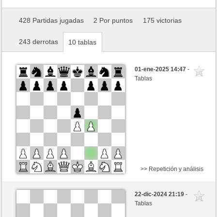
428 Partidas jugadas
2 Por puntos
175 victorias
243 derrotas
10 tablas
01-ene-2025 14:47
-
Tablas
>> Repetición y análisis
Negras
Anonymous
22-dic-2024 21:19
-
Blancas
Noganouna (1180)
Tablas