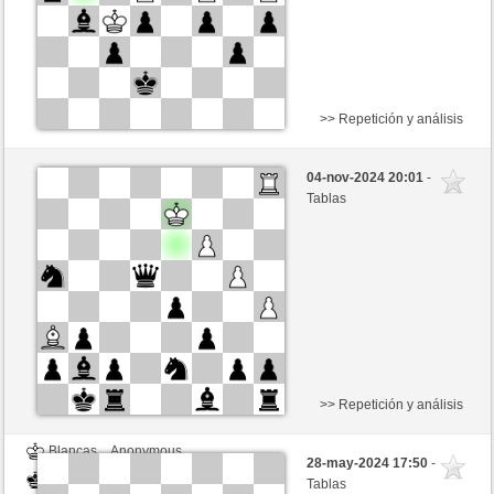
>> Repetición y análisis
Blancas
Anonymous
04-nov-2024 20:01
-
Negras
Noganouna (1180)
Tablas
Tiempo: 5 minutes/side + 8 seconds/move
>> Repetición y análisis
Blancas
Anonymous
28-may-2024 17:50
-
Negras
Noganouna (1180)
Tablas