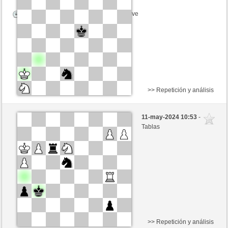
Tiempo: 5 minutes/side + 8 seconds/move
>> Repetición y análisis
Negras
Anonymous
11-may-2024 10:53
-
Blancas
Noganouna (1220)
Tablas
Tiempo: 5 minutes/side + 8 seconds/move
>> Repetición y análisis