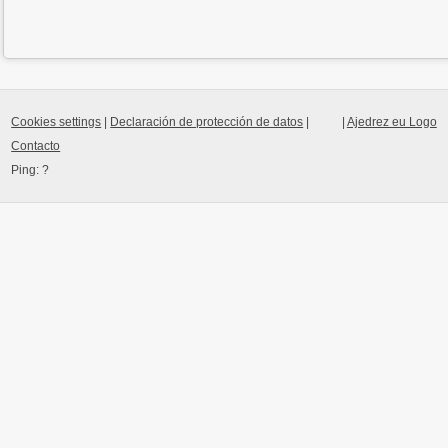
Cookies settings
|
Declaración de protección de datos
|
|
Ajedrez eu Logo
Contacto
Ping:
?