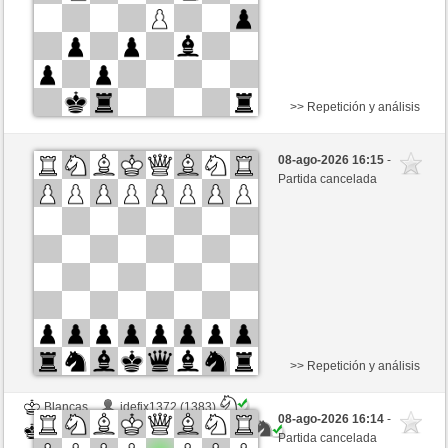
>> Repetición y análisis
Blancas
Nemesi1 (1304) (-12)
08-ago-2026 16:15
-
Negras
BingoTheRooket (1383) (+12)
Partida cancelada
Tiempo: 10 minutes/side + 0 seconds/move
Esta partida es por puntos
>> Repetición y análisis
Blancas
idefix1372 (1383)
08-ago-2026 16:14
-
Negras
BingoTheRooket (1383)
Partida cancelada