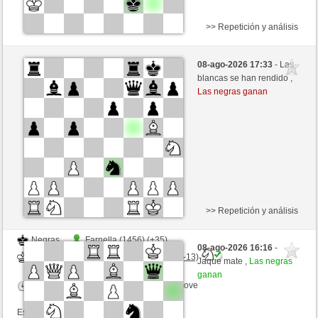
>> Repetición y análisis
Negras
URANO1960 (1358) (+17)
08-ago-2026 17:33
- Las
Blancas
BingoTheRooket (1382) (-17)
blancas se han rendido ,
Las negras ganan
Tiempo: 10 minutes/side + 0 seconds/move
Esta partida es por puntos
>> Repetición y análisis
Negras
Farnella (1456) (+35)
08-ago-2026 16:16
-
Blancas
BingoTheRooket (1395) (-13)
Jaque mate ,
Las negras
ganan
Tiempo: 10 minutes/side + 0 seconds/move
Esta partida es por puntos