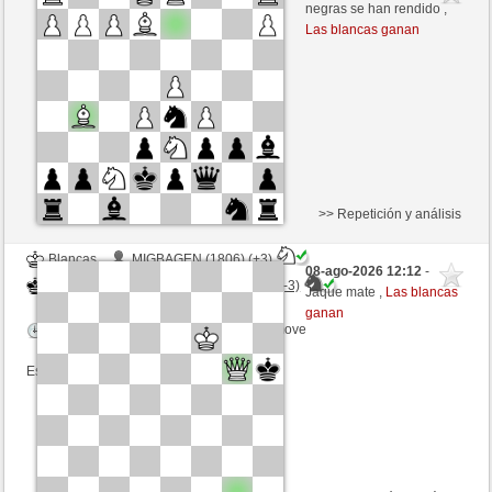
Blancas
BingoTheRooket (1438)
negras se han rendido ,
Las blancas ganan
Tiempo: 10 minutes/side + 0 seconds/move
Esta partida es por puntos
>> Repetición y análisis
Blancas
MIGBAGEN (1806) (+3)
08-ago-2026 12:12
-
Negras
BingoTheRooket (1441) (-3)
Jaque mate ,
Las blancas
ganan
Tiempo: 10 minutes/side + 0 seconds/move
Esta partida es por puntos