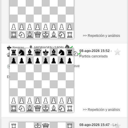
Esta partida es por puntos
>> Repetición y análisis
Negras
MIGBAGEN (1809)
08-ago-2026 15:52
-
Blancas
BingoTheRooket (1438)
Partida cancelada
Tiempo: 10 minutes/side + 0 seconds/move
Esta partida es por puntos
>> Repetición y análisis
Negras
Haniaro (2025)
08-ago-2026 15:47
- Las