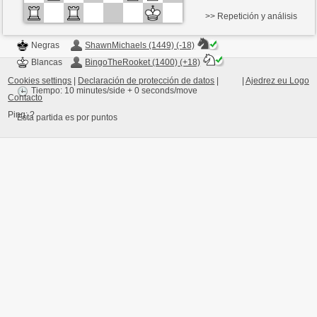
>> Repetición y análisis
Negras
ShawnMichaels (1449) (-18)
Blancas
BingoTheRooket (1400) (+18)
Cookies settings
|
Declaración de protección de datos
|
|
Ajedrez eu Logo
Tiempo: 10 minutes/side + 0 seconds/move
Contacto
Ping:
?
Esta partida es por puntos