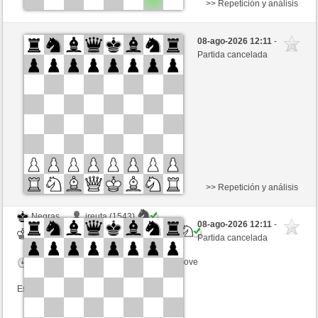
>> Repetición y análisis
Blancas
ljdeheer (1522) (+13)
08-ago-2026 12:11
-
Negras
BingoTheRooket (1454) (-13)
Partida cancelada
Tiempo: 10 minutes/side + 0 seconds/move
Esta partida es por puntos
>> Repetición y análisis
Negras
jreuta (1543)
08-ago-2026 12:11
-
Blancas
BingoTheRooket (1454)
Partida cancelada
Tiempo: 10 minutes/side + 0 seconds/move
Esta partida es por puntos