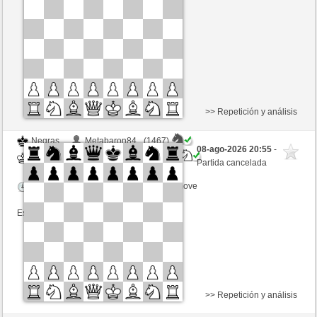
Tiempo: 10 minutes/side + 0 seconds/move
Esta partida es por puntos
>> Repetición y análisis
Negras
Metabaron84_ (1467)
08-ago-2026 20:55
-
Blancas
BingoTheRooket (1365)
Partida cancelada
Tiempo: 10 minutes/side + 0 seconds/move
Esta partida es por puntos
>> Repetición y análisis