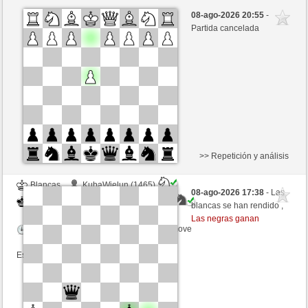
Negras
rosapunita (1525)
08-ago-2026 20:55
-
Blancas
BingoTheRooket (1365)
Partida cancelada
Tiempo: 10 minutes/side + 0 seconds/move
Esta partida es por puntos
>> Repetición y análisis
Blancas
KubaWielun (1465)
08-ago-2026 17:38
- Las
Negras
BingoTheRooket (1365)
blancas se han rendido ,
Las negras ganan
Tiempo: 10 minutes/side + 0 seconds/move
Esta partida es por puntos