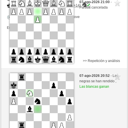
07-ago-2026 21:00
-
Negras
BingoTheRooket (1418) (+14)
Partida cancelada
Tiempo: 10 minutes/side + 0 seconds/move
Esta partida es por puntos
>> Repetición y análisis
Blancas
Zbigy62 (1376)
07-ago-2026 20:52
- Las
Negras
BingoTheRooket (1418)
negras se han rendido ,
Las blancas ganan
Tiempo: 10 minutes/side + 0 seconds/move
Esta partida es por puntos