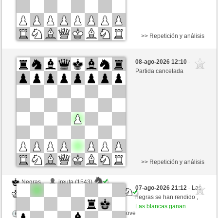
>> Repetición y análisis
Negras
jreuta (1543)
08-ago-2026 12:10
-
Blancas
BingoTheRooket (1454)
Partida cancelada
Tiempo: 10 minutes/side + 0 seconds/move
Esta partida es por puntos
>> Repetición y análisis
Negras
jreuta (1543)
07-ago-2026 21:12
- Las
Blancas
BingoTheRooket (1454)
negras se han rendido ,
Las blancas ganan
Tiempo: 10 minutes/side + 0 seconds/move