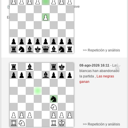
Tiempo: 10 minutes/side + 0 seconds/move
Esta partida es por puntos
>> Repetición y análisis
Blancas
BaBamBaBam2 (1434)
08-ago-2026 16:11
- Las
Negras
BingoTheRooket (1401)
blancas han abandonado
la partida ,
Las negras
Tiempo: 10 minutes/side + 0 seconds/move
ganan
Esta partida es por puntos
>> Repetición y análisis