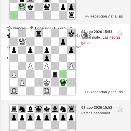
>> Repetición y análisis
Blancas
Bocaraton (1399) (+17)
08-ago-2026 15:53
-
Negras
BingoTheRooket (1429) (-17)
Jaque mate ,
Las negras
ganan
Tiempo: 10 minutes/side + 0 seconds/move
Esta partida es por puntos
>> Repetición y análisis
Negras
idaurich (1596) (+9)
08-ago-2026 15:52
-
Blancas
BingoTheRooket (1438) (-9)
Partida cancelada
Tiempo: 10 minutes/side + 0 seconds/move