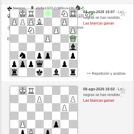
Negras
idefix1372 (1365) (+18)
08-ago-2026 16:07
- Las
Blancas
BingoTheRooket (1401) (-18)
negras se han rendido ,
Las blancas ganan
Tiempo: 10 minutes/side + 0 seconds/move
Esta partida es por puntos
>> Repetición y análisis
Blancas
statuawolnosci (1528) (+11)
08-ago-2026 16:02
- Las
Negras
BingoTheRooket (1412) (-11)
negras se han rendido ,
Las blancas ganan
Tiempo: 10 minutes/side + 0 seconds/move
Esta partida es por puntos