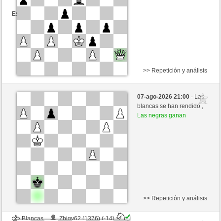
Esta partida es por puntos
>> Repetición y análisis
Negras
BlubberBart (1563) (-22)
07-ago-2026 21:00
- Las
Blancas
BingoTheRooket (1432) (+22)
blancas se han rendido ,
Las negras ganan
Tiempo: 10 minutes/side + 0 seconds/move
Esta partida es por puntos
>> Repetición y análisis
Blancas
Zbigy62 (1376) (-14)