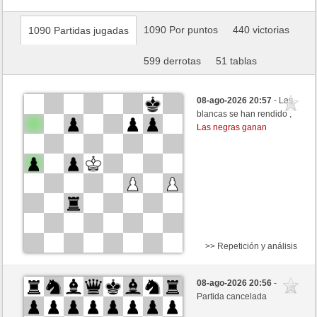
1090 Por puntos
440 victorias
1090 Partidas jugadas
599 derrotas
51 tablas
08-ago-2026 20:57
- Las
blancas se han rendido ,
Las negras ganan
>> Repetición y análisis
Negras
Metabaron84_ (1467) (+11)
08-ago-2026 20:56
-
Blancas
BingoTheRooket (1365) (-11)
Partida cancelada