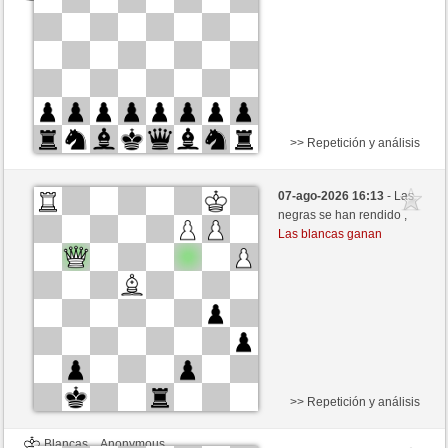
>> Repetición y análisis
Blancas
Gullit (1240)
07-ago-2026 16:13
- Las
Negras
Buong (1303)
negras se han rendido ,
Las blancas ganan
Tiempo: 13 minutes/side + 0 seconds/move
Esta partida es por puntos
>> Repetición y análisis
Blancas
Anonymous