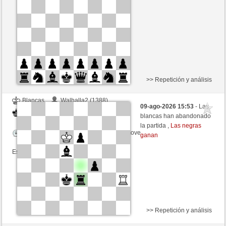
Tiempo: 7 minutes/side + 7 seconds/move
Esta partida es por puntos
>> Repetición y análisis
Blancas
Walhalla2 (1388)
09-ago-2026 15:53
- Las
Negras
Buong (1350)
blancas han abandonado
la partida ,
Las negras
Tiempo: 14 minutes/side + 1 seconds/move
ganan
Esta partida es por puntos
>> Repetición y análisis