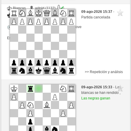
Blancas
witold (1132)
09-ago-2026 15:37
-
Negras
Buong (1353)
Partida cancelada
Tiempo: 5 minutes/side + 25 seconds/move
Esta partida es por puntos
>> Repetición y análisis
Blancas
RAUL638 (962)
09-ago-2026 15:33
- Las
Negras
Buong (1353)
blancas se han rendido ,
Las negras ganan
Tiempo: 6 minutes/side + 16 seconds/move
Esta partida es por puntos