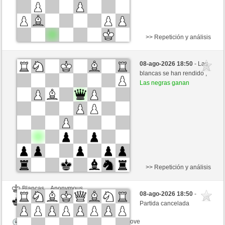
>> Repetición y análisis
Negras
Anonymous
08-ago-2026 18:50
- Las
Blancas
Buong (1303)
blancas se han rendido ,
Las negras ganan
Tiempo: 12 minutes/side + 8 seconds/move
>> Repetición y análisis
Blancas
Anonymous
08-ago-2026 18:50
-
Negras
Buong (1303)
Partida cancelada
Tiempo: 12 minutes/side + 8 seconds/move