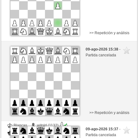
>> Repetición y análisis
Negras
essaim (1605)
09-ago-2026 15:38
-
Blancas
Buong (1353)
Partida cancelada
Tiempo: 5 minutes/side + 8 seconds/move
Esta partida es por puntos
>> Repetición y análisis
Blancas
witold (1132)
09-ago-2026 15:37
-
Negras
Buong (1353)
Partida cancelada