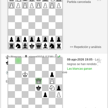
Blancas
Buong (1317) (+15)
Partida cancelada
Tiempo: 15 minutes/side + 3 seconds/move
Esta partida es por puntos
>> Repetición y análisis
Blancas
pierrot2024 (1238)
08-ago-2026 19:05
- Las
Negras
Buong (1317)
negras se han rendido ,
Las blancas ganan
Tiempo: 10 minutes/side + 0 seconds/move
Esta partida es por puntos