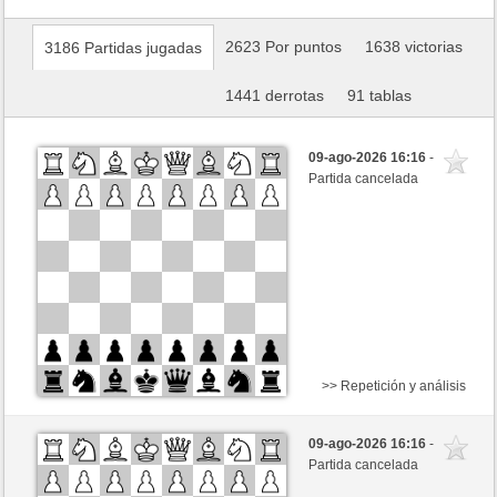
2623 Por puntos
1638 victorias
3186 Partidas jugadas
1441 derrotas
91 tablas
09-ago-2026 16:16
-
Partida cancelada
>> Repetición y análisis
Blancas
Aristofenes (1310)
09-ago-2026 16:16
-
Negras
Buong (1350)
Partida cancelada