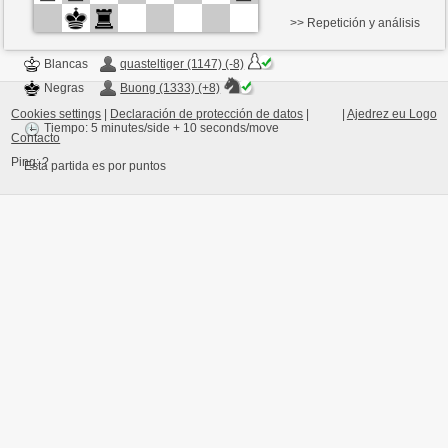
>> Repetición y análisis
Blancas
quasteltiger (1147) (-8)
Negras
Buong (1333) (+8)
Cookies settings
|
Declaración de protección de datos
|
|
Ajedrez eu Logo
Tiempo: 5 minutes/side + 10 seconds/move
Contacto
Ping:
?
Esta partida es por puntos