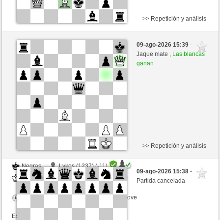
>> Repetición y análisis
Blancas
nichtganzsaemisch (1406) (+14)
09-ago-2026 15:39
-
Negras
Buong (1364) (-14)
Jaque mate ,
Las blancas
ganan
Tiempo: 10 minutes/side + 0 seconds/move
Esta partida es por puntos
>> Repetición y análisis
Negras
Lykos (1237) (-11)
09-ago-2026 15:38
-
Blancas
Buong (1353) (+11)
Partida cancelada
Tiempo: 23 minutes/side + 8 seconds/move
Esta partida es por puntos