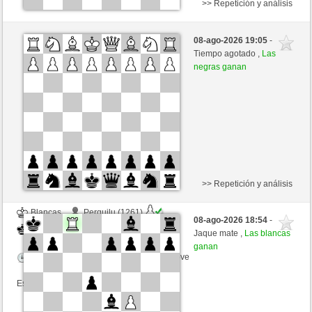
>> Repetición y análisis
Negras
pierrot2024 (1252) (-14)
08-ago-2026 19:05
-
Blancas
Buong (1303) (+14)
Tiempo agotado ,
Las
negras ganan
Tiempo: 10 minutes/side + 0 seconds/move
Esta partida es por puntos
>> Repetición y análisis
Blancas
Perquilu (1261)
08-ago-2026 18:54
-
Negras
Buong (1303)
Jaque mate ,
Las blancas
ganan
Tiempo: 8 minutes/side + 8 seconds/move
Esta partida es por puntos