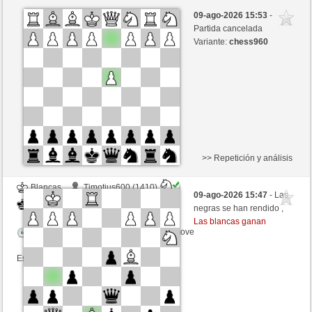
Negras
Hofi555 (1226) (+21)
09-ago-2026 15:53
-
Blancas
Buong (1350) (-21)
Partida cancelada
Variante:
chess960
Tiempo: 10 minutes/side + 27 seconds/move
Esta partida es por puntos
>> Repetición y análisis
Blancas
Timotius600 (1410)
09-ago-2026 15:47
- Las
Negras
Buong (1350)
negras se han rendido ,
Las blancas ganan
Tiempo: 12 minutes/side + 0 seconds/move
Esta partida es por puntos