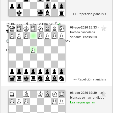
>> Repetición y análisis
Blancas
witold (1139) (-7)
09-ago-2026 15:33
-
Negras
Buong (1346) (+7)
Partida cancelada
Variante:
chess960
Tiempo: 5 minutes/side + 25 seconds/move
Esta partida es por puntos
>> Repetición y análisis
Blancas
Timotius600 (1401)
08-ago-2026 19:30
- Las
Negras
Buong (1346)
blancas se han rendido ,
Las negras ganan
Tiempo: 12 minutes/side + 0 seconds/move