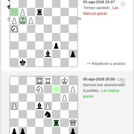
05-ago-2026 20:07
-
Negras
Buong (1303)
Tiempo agotado ,
Las
blancas ganan
Tiempo: 9 minutes/side + 8 seconds/move
>> Repetición y análisis
Blancas
Alsbach (1475) (+10)
05-ago-2026 20:00
- Las
Negras
Buong (1341) (-10)
blancas han abandonado
la partida ,
Las negras
Tiempo: 5 minutes/side + 0 seconds/move
ganan
Esta partida es por puntos