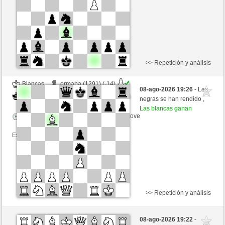
Esta partida es por puntos
>> Repetición y análisis
Blancas
ermaba (1291) (-14)
08-ago-2026 19:26
- Las
Negras
Buong (1332) (+14)
negras se han rendido ,
Las blancas ganan
Tiempo: 15 minutes/side + 3 seconds/move
Esta partida es por puntos
>> Repetición y análisis
Negras
ermaba (1306) (-15)
08-ago-2026 19:22
-