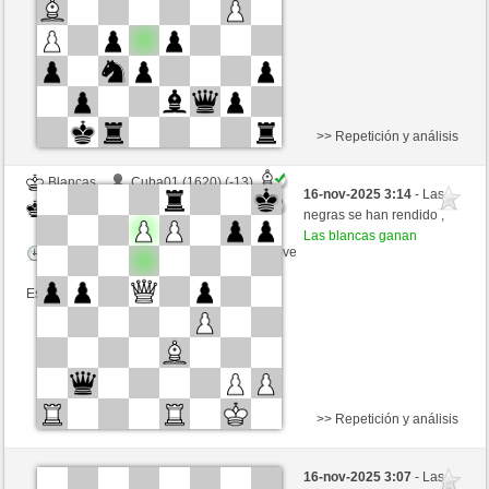
Esta partida es por puntos
>> Repetición y análisis
Blancas
Cuba01 (1620) (-13)
16-nov-2025 3:14
- Las
Negras
Bartola (1675) (+13)
negras se han rendido ,
Las blancas ganan
Tiempo: 5 minutes/side + 0 seconds/move
Esta partida es por puntos
>> Repetición y análisis
Negras
Cuba01 (1635) (-15)
16-nov-2025 3:07
- Las