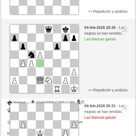
>> Repetición y análisis
Blancas
ChrPra10 (1677) (-14)
04-feb-2026 20:36
- Las
Negras
Bartola (1711) (+14)
negras se han rendido ,
Las blancas ganan
Tiempo: 5 minutes/side + 0 seconds/move
Esta partida es por puntos
>> Repetición y análisis
Negras
Greta2008 (1781) (-20)
04-feb-2026 20:31
- Las
Blancas
Bartola (1691) (+20)
negras se han rendido ,
Las blancas ganan
Tiempo: 5 minutes/side + 0 seconds/move
Esta partida es por puntos