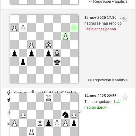
>> Repetición y análisis
Negras
Greta2008 (1728) (-19)
15-nov-2025 17:36
- Las
Blancas
Bartola (1660) (+19)
negras se han rendido ,
Las blancas ganan
Tiempo: 5 minutes/side + 0 seconds/move
Esta partida es por puntos
>> Repetición y análisis
Blancas
JackCrabb (1681) (+16)
14-nov-2025 22:56
-
Negras
Bartola (1676) (-16)
Tiempo agotado ,
Las
negras ganan
Tiempo: 5 minutes/side + 0 seconds/move
Esta partida es por puntos