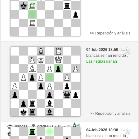
>> Repetición y análisis
Blancas
Greta2008 (1768) (+13)
04-feb-2026 18:50
- Las
Negras
Bartola (1704) (-13)
blancas se han rendido ,
Las negras ganan
Tiempo: 5 minutes/side + 0 seconds/move
Esta partida es por puntos
>> Repetición y análisis
Blancas
greg68 (1610) (-12)
04-feb-2026 18:38
- Las
Negras
Bartola (1692) (+12)
blancas se han rendido ,