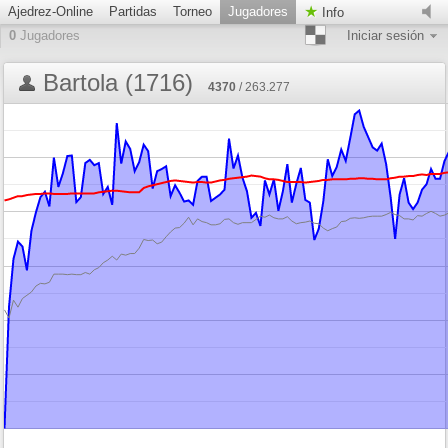
Ajedrez-Online
Partidas
Torneo
Jugadores
Info
0
Jugadores
Iniciar sesión
Bartola (1716)
4370
/ 263.277