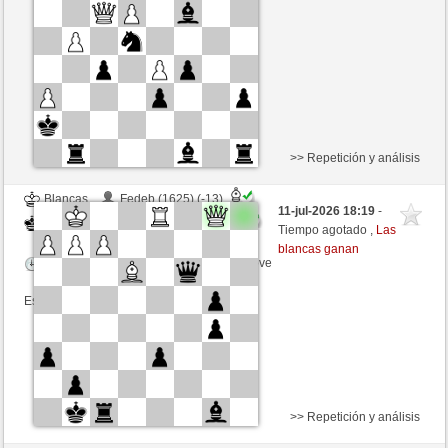
Tiempo: 5 minutes/side + 0 seconds/move
Esta partida es por puntos
>> Repetición y análisis
Blancas
Fedeb (1625) (-13)
11-jul-2026 18:19
-
Negras
Bartola (1690) (+13)
Tiempo agotado ,
Las
blancas ganan
Tiempo: 5 minutes/side + 0 seconds/move
Esta partida es por puntos
>> Repetición y análisis