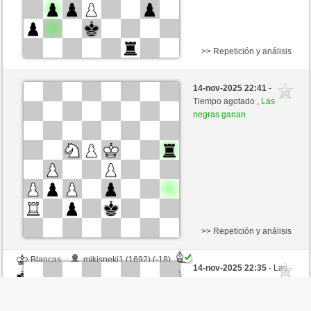
>> Repetición y análisis
Blancas
schalker (1609) (-14)
14-nov-2025 22:41
-
Negras
Bartola (1662) (+14)
Tiempo agotado ,
Las
negras ganan
Tiempo: 2 minutes/side + 1 seconds/move
Esta partida es por puntos
>> Repetición y análisis
Blancas
mikisneki1 (1692) (-18)
14-nov-2025 22:35
- Las
Negras
Bartola (1644) (+18)
blancas se han rendido ,
Las negras ganan
Tiempo: 5 minutes/side + 0 seconds/move