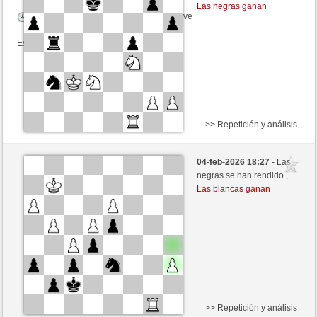
Las negras ganan
Tiempo: 5 minutes/side + 0 seconds/move
Esta partida es por puntos
>> Repetición y análisis
Negras
bodo1 (1726) (+15)
04-feb-2026 18:27
- Las
Blancas
Bartola (1707) (-15)
negras se han rendido ,
Las blancas ganan
Tiempo: 6 minutes/side + 5 seconds/move
Esta partida es por puntos
>> Repetición y análisis