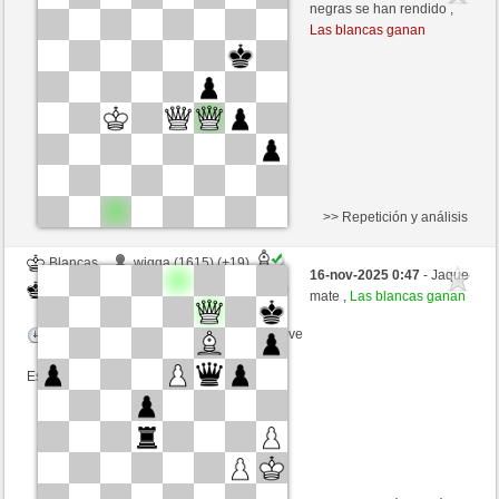
Blancas
Bartola (1660) (+15)
negras se han rendido ,
Las blancas ganan
Tiempo: 5 minutes/side + 0 seconds/move
Esta partida es por puntos
>> Repetición y análisis
Blancas
wigga (1615) (+19)
16-nov-2025 0:47
- Jaque
Negras
Bartola (1679) (-19)
mate ,
Las blancas ganan
Tiempo: 4 minutes/side + 0 seconds/move
Esta partida es por puntos