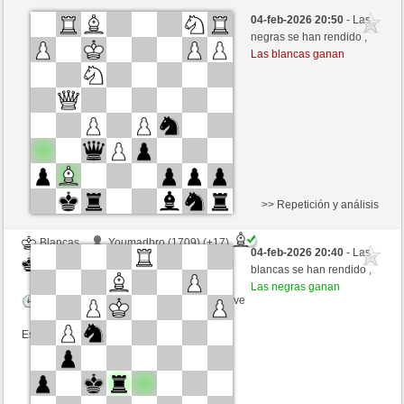
Blancas
Youmadbro (1656) (+18)
04-feb-2026 20:50
- Las
Negras
Bartola (1708) (-18)
negras se han rendido ,
Las blancas ganan
Tiempo: 3 minutes/side + 0 seconds/move
Esta partida es por puntos
>> Repetición y análisis
Blancas
Youmadbro (1709) (+17)
04-feb-2026 20:40
- Las
Negras
Bartola (1725) (-17)
blancas se han rendido ,
Las negras ganan
Tiempo: 3 minutes/side + 0 seconds/move
Esta partida es por puntos