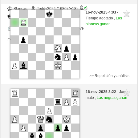
Blancas
Teddy2024 (1680) (+18)
16-nov-2025 4:03
-
Negras
Bartola (1725) (-18)
Tiempo agotado ,
Las
blancas ganan
Tiempo: 5 minutes/side + 0 seconds/move
Esta partida es por puntos
>> Repetición y análisis
Negras
wigga (1661) (-14)
16-nov-2025 3:22
- Jaque
Blancas
Bartola (1711) (+14)
mate ,
Las negras ganan
Tiempo: 4 minutes/side + 0 seconds/move
Esta partida es por puntos