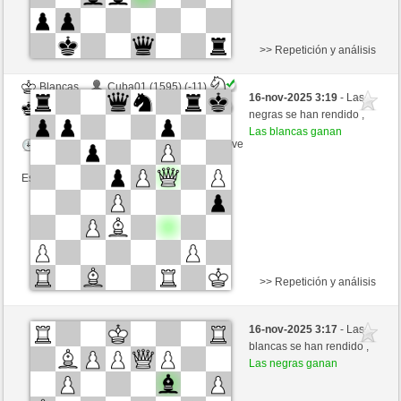
>> Repetición y análisis
Blancas
Cuba01 (1595) (-11)
16-nov-2025 3:19
- Las
Negras
Bartola (1700) (+11)
negras se han rendido ,
Las blancas ganan
Tiempo: 5 minutes/side + 0 seconds/move
Esta partida es por puntos
>> Repetición y análisis
Negras
Cuba01 (1607) (-12)
16-nov-2025 3:17
- Las
Blancas
Bartola (1688) (+12)
blancas se han rendido ,
Las negras ganan
Tiempo: 5 minutes/side + 0 seconds/move