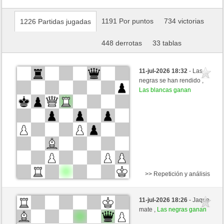
1191 Por puntos
734 victorias
1226 Partidas jugadas
448 derrotas
33 tablas
11-jul-2026 18:32
- Las
negras se han rendido ,
Las blancas ganan
>> Repetición y análisis
Negras
Telefunk (1631) (-13)
11-jul-2026 18:26
- Jaque
Blancas
Bartola (1703) (+13)
mate ,
Las negras ganan