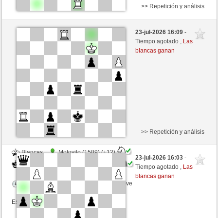
>> Repetición y análisis
Blancas
lasita (1563) (+12)
23-jul-2026 16:09
-
Negras
ChrPra10 (1478) (-12)
Tiempo agotado ,
Las
blancas ganan
Tiempo: 5 minutes/side + 0 seconds/move
Esta partida es por puntos
>> Repetición y análisis
Blancas
Motovilo (1589) (+12)
23-jul-2026 16:03
-
Negras
ChrPra10 (1490) (-12)
Tiempo agotado ,
Las
blancas ganan
Tiempo: 4 minutes/side + 0 seconds/move
Esta partida es por puntos