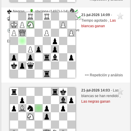
Negras
stacippa (1497) (-14)
21-jul-2026 14:09
-
Blancas
ChrPra10 (1534) (+14)
Tiempo agotado ,
Las
blancas ganan
Tiempo: 5 minutes/side + 0 seconds/move
Esta partida es por puntos
>> Repetición y análisis
Blancas
boersch70 (1617) (+13)
21-jul-2026 14:03
- Las
Negras
ChrPra10 (1547) (-13)
blancas se han rendido ,
Las negras ganan
Tiempo: 3 minutes/side + 0 seconds/move
Esta partida es por puntos