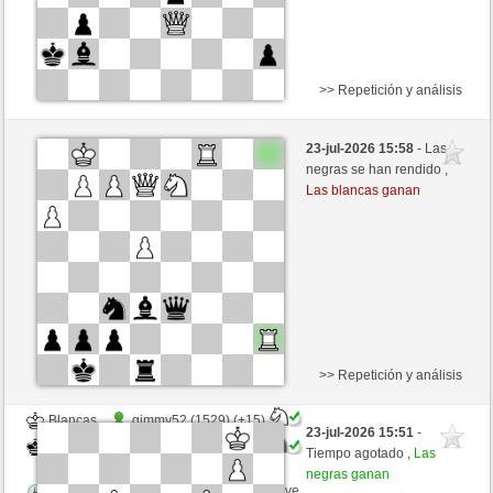
>> Repetición y análisis
Blancas
Wagnerianer (1598) (+12)
23-jul-2026 15:58
- Las
Negras
ChrPra10 (1502) (-12)
negras se han rendido ,
Las blancas ganan
Tiempo: 4 minutes/side + 0 seconds/move
Esta partida es por puntos
>> Repetición y análisis
Blancas
gimmy52 (1529) (+15)
23-jul-2026 15:51
-
Negras
ChrPra10 (1517) (-15)
Tiempo agotado ,
Las
negras ganan
Tiempo: 5 minutes/side + 0 seconds/move