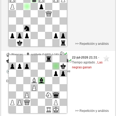
Tiempo: 5 minutes/side + 0 seconds/move
Esta partida es por puntos
>> Repetición y análisis
Blancas
solibrik (1465) (-16)
22-jul-2026 21:31
-
Negras
ChrPra10 (1469) (+16)
Tiempo agotado ,
Las
negras ganan
Tiempo: 2 minutes/side + 0 seconds/move
Esta partida es por puntos
>> Repetición y análisis