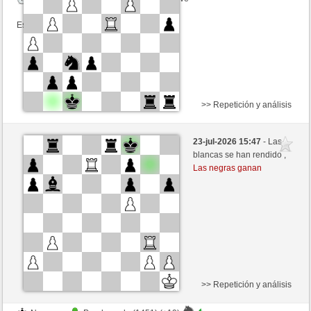
Esta partida es por puntos
>> Repetición y análisis
Blancas
ronnyking (1402) (-11)
23-jul-2026 15:47
- Las
Negras
ChrPra10 (1506) (+11)
blancas se han rendido ,
Las negras ganan
Tiempo: 3 minutes/side + 0 seconds/move
Esta partida es por puntos
>> Repetición y análisis