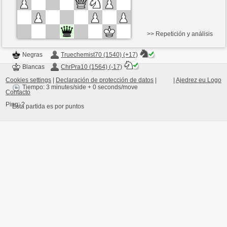
>> Repetición y análisis
Negras
Truechemist70 (1540) (+17)
Blancas
ChrPra10 (1564) (-17)
Cookies settings
|
Declaración de protección de datos
|
|
Ajedrez eu Logo
Tiempo: 3 minutes/side + 0 seconds/move
Contacto
Ping:
?
Esta partida es por puntos