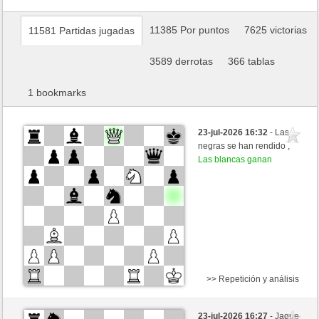
11385 Por puntos
7625 victorias
11581 Partidas jugadas
3589 derrotas
366 tablas
1 bookmarks
23-jul-2026 16:32
- Las
negras se han rendido ,
Las blancas ganan
>> Repetición y análisis
Negras
Waldschrat (1573) (-20)
23-jul-2026 16:27
- Jaque