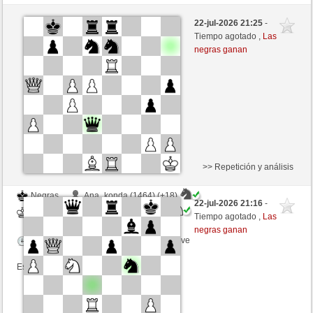
Negras
Bachiko (1325) (+23)
22-jul-2026 21:25
-
Blancas
ChrPra10 (1492) (-23)
Tiempo agotado ,
Las
negras ganan
Tiempo: 2 minutes/side + 0 seconds/move
Esta partida es por puntos
>> Repetición y análisis
Negras
Ana_konda (1464) (+18)
22-jul-2026 21:16
-
Blancas
ChrPra10 (1510) (-18)
Tiempo agotado ,
Las
negras ganan
Tiempo: 3 minutes/side + 0 seconds/move
Esta partida es por puntos