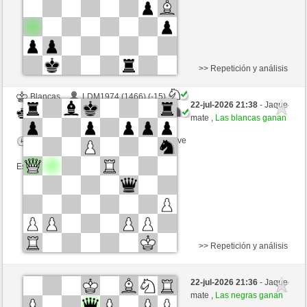
>> Repetición y análisis
Blancas
LDM1974 (1466) (-15)
22-jul-2026 21:38
- Jaque
Negras
ChrPra10 (1497) (+15)
mate ,
Las blancas ganan
Tiempo: 3 minutes/side + 0 seconds/move
Esta partida es por puntos
>> Repetición y análisis
Negras
Roland52 (1387) (-12)
22-jul-2026 21:36
- Jaque
Blancas
ChrPra10 (1485) (+12)
mate ,
Las negras ganan