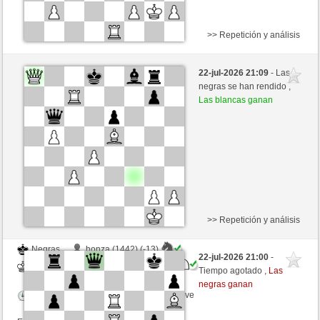
>> Repetición y análisis
Negras
Tortucer (1402) (+22)
22-jul-2026 21:09
- Las
Blancas
ChrPra10 (1532) (-22)
negras se han rendido ,
Las blancas ganan
Tiempo: 5 minutes/side + 0 seconds/move
Esta partida es por puntos
>> Repetición y análisis
Negras
honza (1442) (-13)
22-jul-2026 21:00
-
Blancas
ChrPra10 (1519) (+13)
Tiempo agotado ,
Las
negras ganan
Tiempo: 3 minutes/side + 1 seconds/move