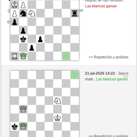
negras se han rendido ,
Las blancas ganan
Tiempo: 2 minutes/side + 0 seconds/move
Esta partida es por puntos
>> Repetición y análisis
Blancas
gimmy52 (1466) (+20)
21-jul-2026 14:22
- Jaque
Negras
ChrPra10 (1548) (-20)
mate ,
Las blancas ganan
Tiempo: 5 minutes/side + 0 seconds/move
Esta partida es por puntos
>> Repetición y análisis