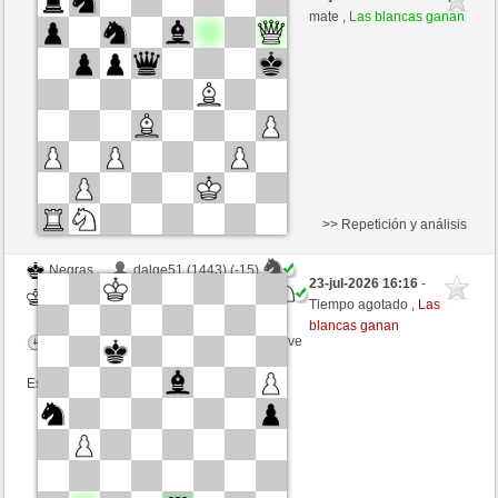
Blancas
ChrPra10 (1481) (+20)
mate ,
Las blancas ganan
Tiempo: 6 minutes/side + 0 seconds/move
Esta partida es por puntos
>> Repetición y análisis
Negras
dalge51 (1443) (-15)
23-jul-2026 16:16
-
Blancas
ChrPra10 (1466) (+15)
Tiempo agotado ,
Las
blancas ganan
Tiempo: 4 minutes/side + 0 seconds/move
Esta partida es por puntos