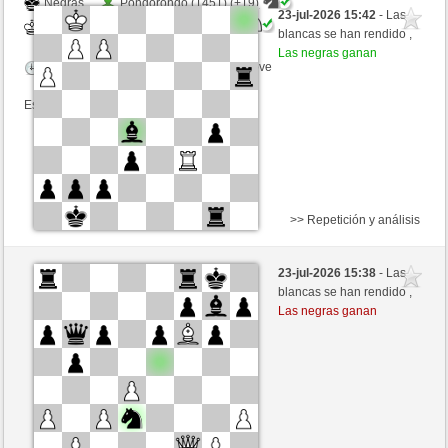
Negras
Pondorondo (1451) (+19)
23-jul-2026 15:42
- Las
Blancas
ChrPra10 (1525) (-19)
blancas se han rendido ,
Las negras ganan
Tiempo: 3 minutes/side + 0 seconds/move
Esta partida es por puntos
>> Repetición y análisis
Blancas
GREAT (1477) (-14)
23-jul-2026 15:38
- Las
Negras
ChrPra10 (1511) (+14)
blancas se han rendido ,
Las negras ganan
Tiempo: 3 minutes/side + 0 seconds/move
Esta partida es por puntos