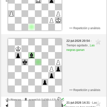
Esta partida es por puntos
>> Repetición y análisis
Negras
jun744 (1423) (+21)
22-jul-2026 20:54
-
Blancas
ChrPra10 (1540) (-21)
Tiempo agotado ,
Las
negras ganan
Tiempo: 4 minutes/side + 0 seconds/move
Esta partida es por puntos
>> Repetición y análisis
Blancas
acemi14 (1439) (-12)
21-jul-2026 14:31
- Las
Negras
ChrPra10 (1528) (+12)