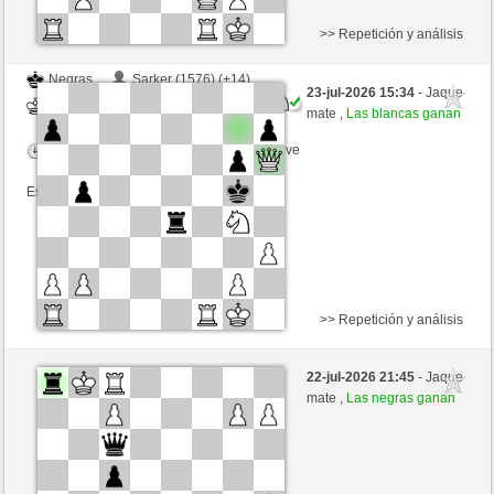
>> Repetición y análisis
Negras
Sarker (1576) (+14)
23-jul-2026 15:34
- Jaque
Blancas
ChrPra10 (1525) (-14)
mate ,
Las blancas ganan
Tiempo: 2 minutes/side + 0 seconds/move
Esta partida es por puntos
>> Repetición y análisis
Negras
Dewdrop (1443) (-13)
22-jul-2026 21:45
- Jaque
Blancas
ChrPra10 (1512) (+13)
mate ,
Las negras ganan
Tiempo: 2 minutes/side + 0 seconds/move
Esta partida es por puntos