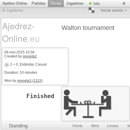
Ajedrez-Online
Partidas
Torneo
Jugadores
Info
0
Jugadores
Iniciar sesión
Ajedrez-
Walton tournament
Online
.eu
06-nov-2025 10:58
Created by
oreneta2
2 + 0
, Estándar, Casual
Duration: 10 minutes
Won by
oreneta3 (1315)
Finished
Standing
Points
Wins
Losses
W