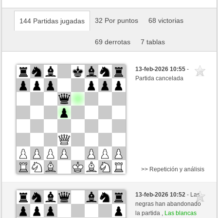
32 Por puntos
68 victorias
144 Partidas jugadas
69 derrotas
7 tablas
13-feb-2026 10:55
-
Partida cancelada
>> Repetición y análisis
Negras
oreneta2 (1079)
13-feb-2026 10:52
- Las
Blancas
oreneta3 (1315)
negras han abandonado
la partida ,
Las blancas