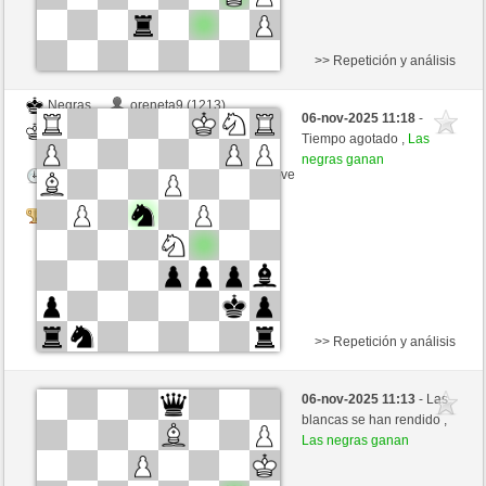
>> Repetición y análisis
Negras
oreneta9 (1213)
06-nov-2025 11:18
-
Blancas
oreneta3 (1315)
Tiempo agotado ,
Las
negras ganan
Tiempo: 2 minutes/side + 1 seconds/move
Tournament
>> Repetición y análisis
Blancas
oreneta6 (1218)
06-nov-2025 11:13
- Las
Negras
oreneta3 (1315)
blancas se han rendido ,
Las negras ganan
Tiempo: 2 minutes/side + 1 seconds/move