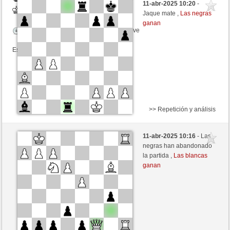
11-abr-2025 10:20
-
Blancas
oreneta3 (1291) (+24)
Jaque mate ,
Las negras
ganan
Tiempo: 3 minutes/side + 0 seconds/move
Esta partida es por puntos
>> Repetición y análisis
Negras
Anonymous
11-abr-2025 10:16
- Las
Blancas
oreneta3 (1291)
negras han abandonado
la partida ,
Las blancas
Tiempo: 2 minutes/side + 0 seconds/move
ganan