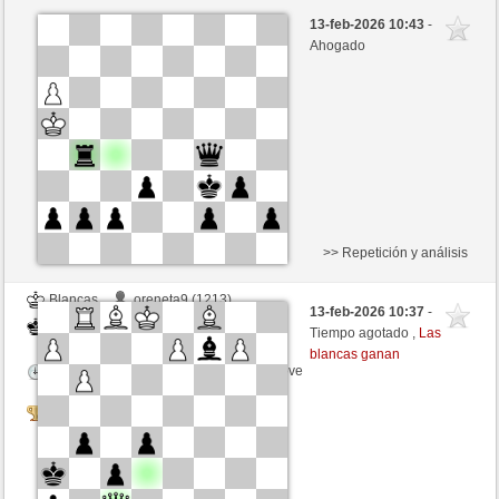
Blancas
oreneta1 (1341)
13-feb-2026 10:43
-
Negras
oreneta3 (1315)
Ahogado
Tiempo: 3 minutes/side + 0 seconds/move
Tournament
>> Repetición y análisis
Blancas
oreneta9 (1213)
13-feb-2026 10:37
-
Negras
oreneta3 (1315)
Tiempo agotado ,
Las
blancas ganan
Tiempo: 3 minutes/side + 0 seconds/move
Tournament