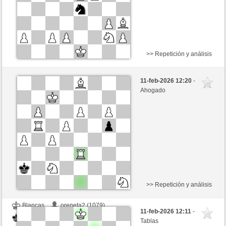
>> Repetición y análisis
Negras
oreneta1 (1341)
11-feb-2026 12:20
-
Blancas
oreneta3 (1315)
Ahogado
Tiempo: 3 minutes/side + 0 seconds/move
Tournament
>> Repetición y análisis
Blancas
oreneta2 (1079)
11-feb-2026 12:11
-
Negras
oreneta3 (1315)
Tablas