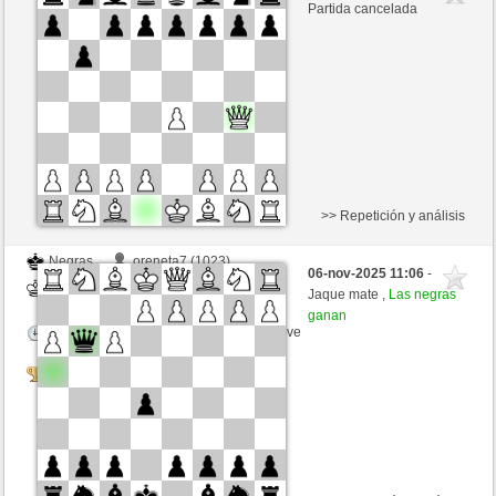
Blancas
oreneta3 (1315)
Partida cancelada
Tiempo: 2 minutes/side + 1 seconds/move
Tournament
>> Repetición y análisis
Negras
oreneta7 (1023)
06-nov-2025 11:06
-
Blancas
oreneta3 (1315)
Jaque mate ,
Las negras
ganan
Tiempo: 2 minutes/side + 0 seconds/move
Tournament