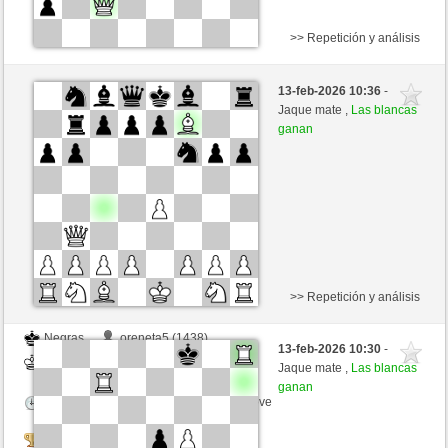
>> Repetición y análisis
Blancas
oreneta13 (1380)
13-feb-2026 10:36
-
Negras
oreneta3 (1315)
Jaque mate ,
Las blancas
ganan
Tiempo: 3 minutes/side + 0 seconds/move
Tournament
>> Repetición y análisis
Negras
oreneta5 (1438)
13-feb-2026 10:30
-
Blancas
oreneta3 (1315)
Jaque mate ,
Las blancas
ganan
Tiempo: 3 minutes/side + 0 seconds/move
Tournament