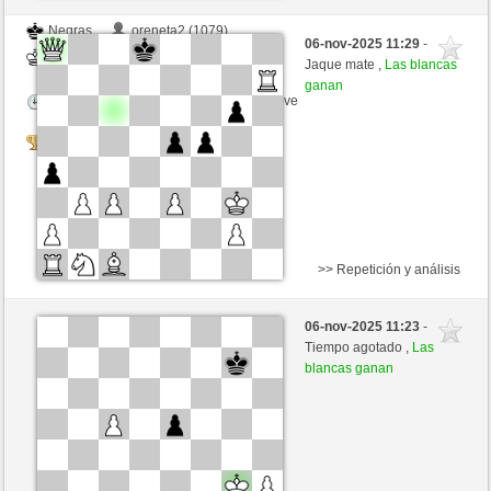
Negras
oreneta2 (1079)
06-nov-2025 11:29
-
Blancas
oreneta3 (1315)
Jaque mate ,
Las blancas
ganan
Tiempo: 2 minutes/side + 1 seconds/move
Tournament
>> Repetición y análisis
Negras
oreneta10 (1203)
06-nov-2025 11:23
-
Blancas
oreneta3 (1315)
Tiempo agotado ,
Las
blancas ganan
Tiempo: 2 minutes/side + 1 seconds/move
Tournament