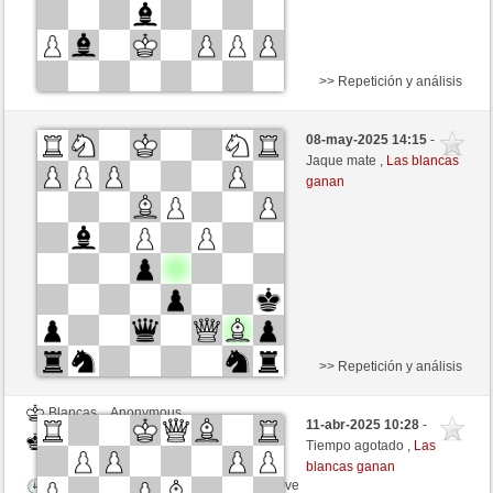
>> Repetición y análisis
Negras
Anonymous
08-may-2025 14:15
-
Blancas
oreneta3 (1315)
Jaque mate ,
Las blancas
ganan
Tiempo: 2 minutes/side + 3 seconds/move
>> Repetición y análisis
Blancas
Anonymous
11-abr-2025 10:28
-
Negras
oreneta3 (1315)
Tiempo agotado ,
Las
blancas ganan
Tiempo: 2 minutes/side + 0 seconds/move