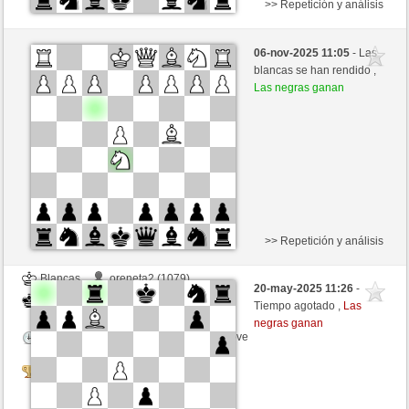
>> Repetición y análisis
Blancas
oreneta7 (1023)
06-nov-2025 11:05
- Las
Negras
oreneta3 (1315)
blancas se han rendido ,
Las negras ganan
Tiempo: 2 minutes/side + 0 seconds/move
Tournament
>> Repetición y análisis
Blancas
oreneta2 (1079)
20-may-2025 11:26
-
Negras
oreneta3 (1315)
Tiempo agotado ,
Las
negras ganan
Tiempo: 2 minutes/side + 0 seconds/move
Tournament