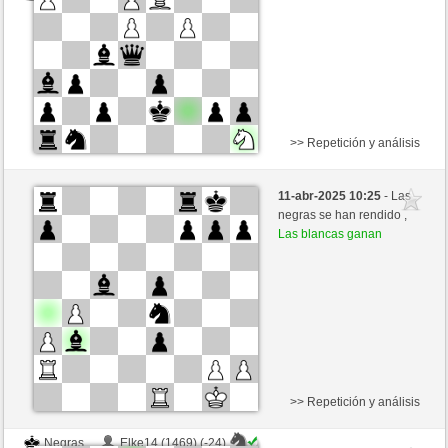
>> Repetición y análisis
Blancas
Anonymous
11-abr-2025 10:25
- Las
Negras
oreneta3 (1291)
negras se han rendido ,
Las blancas ganan
Tiempo: 2 minutes/side + 0 seconds/move
>> Repetición y análisis
Negras
Elke14 (1469) (-24)