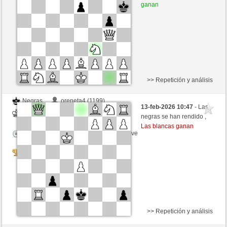
Tiempo: 3 minutes/side + 0 seconds/move
ganan
Tournament
>> Repetición y análisis
Negras
oreneta4 (1199)
13-feb-2026 10:47
- Las
Blancas
oreneta3 (1315)
negras se han rendido ,
Las blancas ganan
Tiempo: 3 minutes/side + 0 seconds/move
Tournament
>> Repetición y análisis