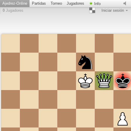
Ajedrez-Online
Partidas
Torneo
Jugadores
Info
0
Jugadores
Iniciar sesión