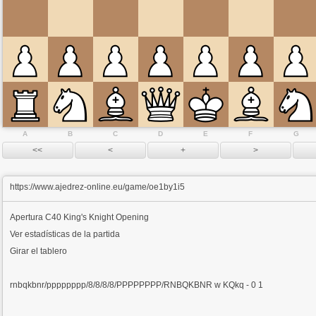
A
B
C
D
E
F
G
https://www.ajedrez-online.eu/game/oe1by1i5
Apertura
C40 King's Knight Opening
Ver estadísticas de la partida
Girar el tablero
rnbqkbnr/pppppppp/8/8/8/8/PPPPPPPP/RNBQKBNR w KQkq - 0 1