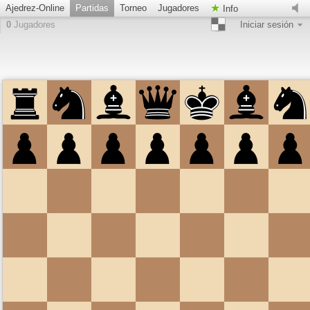
Ajedrez-Online
Partidas
Torneo
Jugadores
Info
0
Jugadores
Iniciar sesión