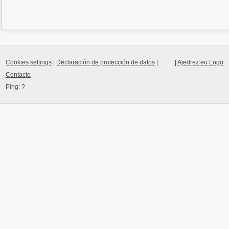
Cookies settings
|
Declaración de protección de datos
|
|
Ajedrez eu Logo
Contacto
Ping:
?