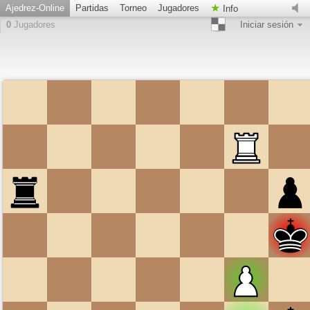
Ajedrez-Online
Partidas
Torneo
Jugadores
Info
0
Jugadores
Iniciar sesión