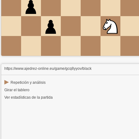
https://www.ajedrez-online.eu/game/gcq8yyov/black
▶
Repetición y análisis
Girar el tablero
Ver estadísticas de la partida