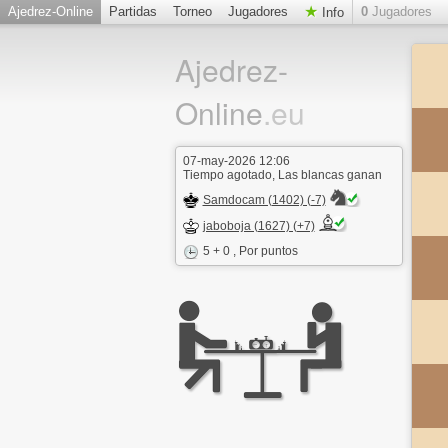
Ajedrez-Online
Partidas
Torneo
Jugadores
0
Jugadores
Info
Ajedrez-
Online
.eu
07-may-2026 12:06
Tiempo agotado, Las blancas ganan
Samdocam (1402) (-7)
jaboboja (1627) (+7)
5 + 0
, Por puntos