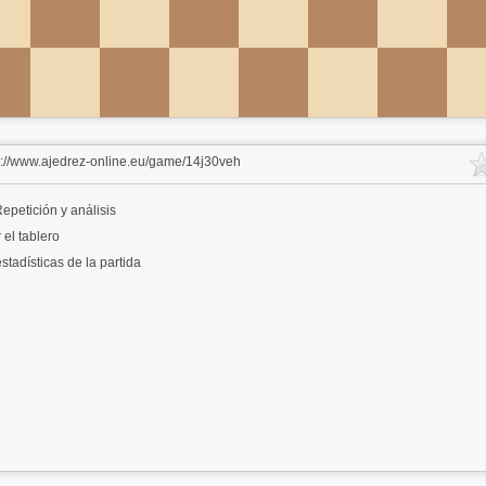
s://www.ajedrez-online.eu/game/14j30veh
epetición y análisis
 el tablero
stadísticas de la partida