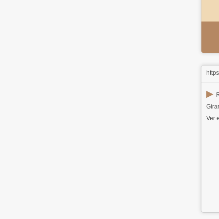
http
▶
R
Girar
Ver e