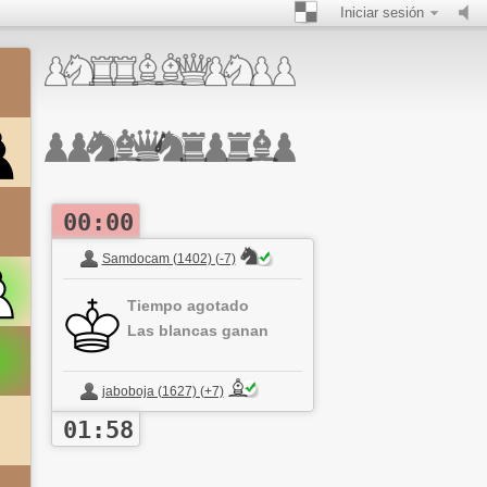
Iniciar sesión
00:00
Samdocam (1402) (-7)
Tiempo agotado
Las blancas ganan
jaboboja (1627) (+7)
01:58