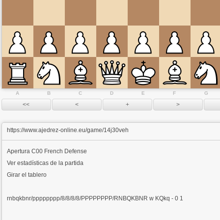
A
B
C
D
E
F
G
https://www.ajedrez-online.eu/game/14j30veh
Apertura
C00 French Defense
Ver estadísticas de la partida
Girar el tablero
rnbqkbnr/pppppppp/8/8/8/8/PPPPPPPP/RNBQKBNR w KQkq - 0 1