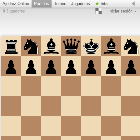
Ajedrez-Online
Partidas
Torneo
Jugadores
Info
0
Jugadores
Iniciar sesión