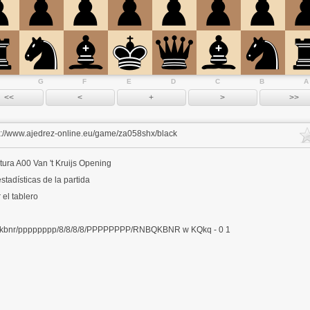
G
F
E
D
C
B
A
s://www.ajedrez-online.eu/game/za058shx/black
tura
A00 Van 't Kruijs Opening
stadísticas de la partida
 el tablero
kbnr/pppppppp/8/8/8/8/PPPPPPPP/RNBQKBNR w KQkq - 0 1