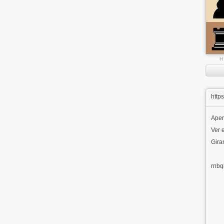
H
http
Aper
Ver e
Girar
rnbq