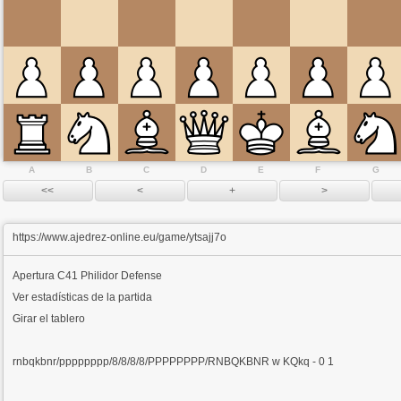
A
B
C
D
E
F
G
https://www.ajedrez-online.eu/game/ytsajj7o
Apertura
C41 Philidor Defense
Ver estadísticas de la partida
Girar el tablero
rnbqkbnr/pppppppp/8/8/8/8/PPPPPPPP/RNBQKBNR w KQkq - 0 1