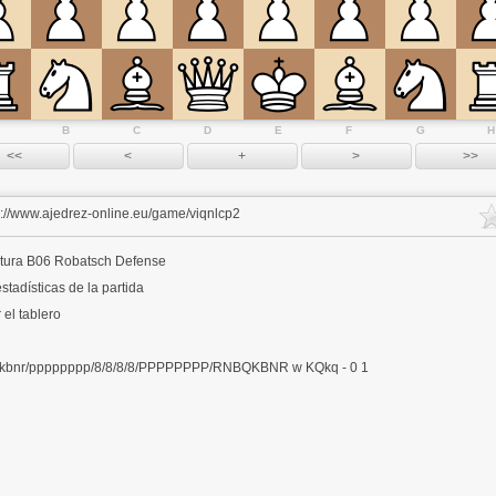
B
C
D
E
F
G
H
s://www.ajedrez-online.eu/game/viqnlcp2
tura
B06 Robatsch Defense
stadísticas de la partida
 el tablero
kbnr/pppppppp/8/8/8/8/PPPPPPPP/RNBQKBNR w KQkq - 0 1