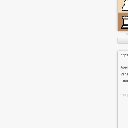
A
http
Aper
Ver e
Girar
rnbq