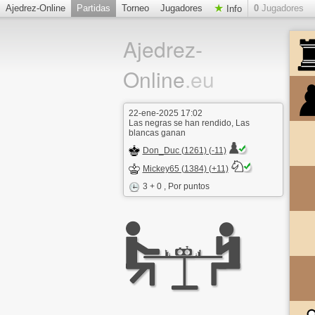
Ajedrez-Online
Partidas
Torneo
Jugadores
0
Jugadores
Info
Ajedrez-
Online
.eu
22-ene-2025 17:02
Las negras se han rendido, Las
blancas ganan
Don_Duc (1261) (-11)
Mickey65 (1384) (+11)
3 + 0
, Por puntos