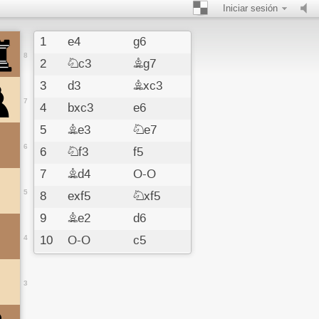
Iniciar sesión
1
e4
g6
8
2
Nc3
Bg7
3
d3
Bxc3
7
4
bxc3
e6
5
Be3
Ne7
6
6
Nf3
f5
7
Bd4
O-O
5
8
exf5
Nxf5
9
Be2
d6
4
10
O-O
c5
11
Be3
Nxe3
12
fxe3
d5
3
13
d4
b6