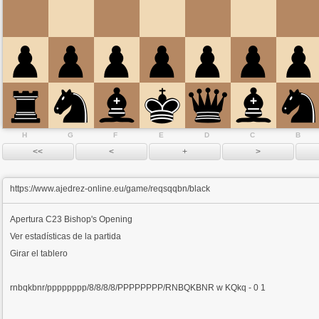
H
G
F
E
D
C
B
https://www.ajedrez-online.eu/game/reqsqqbn/black
Apertura
C23 Bishop's Opening
Ver estadísticas de la partida
Girar el tablero
rnbqkbnr/pppppppp/8/8/8/8/PPPPPPPP/RNBQKBNR w KQkq - 0 1