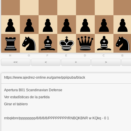
H
G
F
E
D
C
B
https://www.ajedrez-online.eu/game/ppiipuba/black
Apertura
B01 Scandinavian Defense
Ver estadísticas de la partida
Girar el tablero
rnbqkbnr/pppppppp/8/8/8/8/PPPPPPPP/RNBQKBNR w KQkq - 0 1