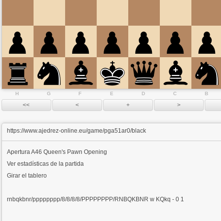
H
G
F
E
D
C
B
https://www.ajedrez-online.eu/game/pga51ar0/black
Apertura
A46 Queen's Pawn Opening
Ver estadísticas de la partida
Girar el tablero
rnbqkbnr/pppppppp/8/8/8/8/PPPPPPPP/RNBQKBNR w KQkq - 0 1