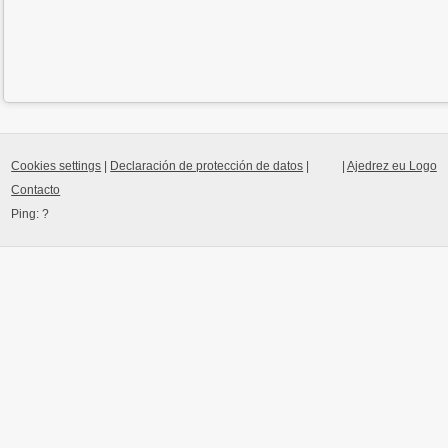
Cookies settings
|
Declaración de protección de datos
|
|
Ajedrez eu Logo
Contacto
Ping:
?