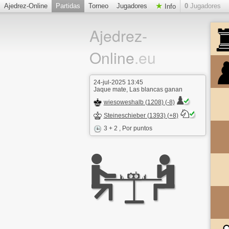
Ajedrez-Online
Partidas
Torneo
Jugadores
0
Jugadores
Info
Ajedrez-
Online
.eu
24-jul-2025 13:45
Jaque mate, Las blancas ganan
wiesoweshalb (1208) (-8)
Steineschieber (1393) (+8)
3 + 2
, Por puntos