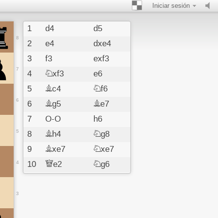
Iniciar sesión
1
d4
d5
8
2
e4
dxe4
3
f3
exf3
7
4
Nxf3
e6
5
Bc4
Nf6
6
6
Bg5
Be7
7
O-O
h6
5
8
Bh4
Ng8
9
Bxe7
Nxe7
4
10
Qe2
Ng6
11
c3
Bd7
12
Nbd2
O-O
3
13
Rae1
Nc6