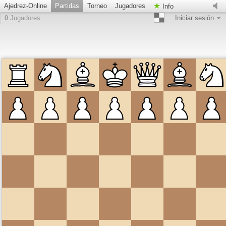
Ajedrez-Online
Partidas
Torneo
Jugadores
Info
0
Jugadores
Iniciar sesión