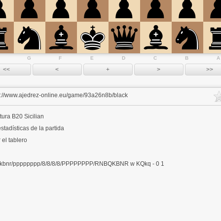
G
F
E
D
C
B
A
s://www.ajedrez-online.eu/game/93a26n8b/black
tura
B20 Sicilian
stadísticas de la partida
 el tablero
kbnr/pppppppp/8/8/8/8/PPPPPPPP/RNBQKBNR w KQkq - 0 1