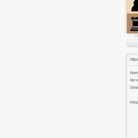
H
http
Aper
Ver e
Girar
rnbq