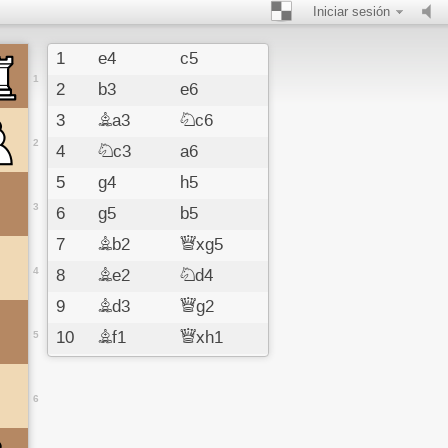
Iniciar sesión
1
e4
c5
1
2
b3
e6
3
Ba3
Nc6
2
4
Nc3
a6
5
g4
h5
3
6
g5
b5
7
Bb2
Qxg5
4
8
Be2
Nd4
9
Bd3
Qg2
10
Bf1
Qxh1
5
11
Nh3
Be7
12
e5
Bb7
6
13
Ne2
Nf3#