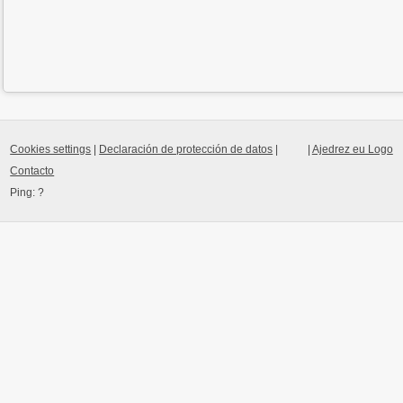
Cookies settings
|
Declaración de protección de datos
|
|
Ajedrez eu Logo
Contacto
Ping:
?