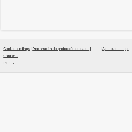
Cookies settings
|
Declaración de protección de datos
|
|
Ajedrez eu Logo
Contacto
Ping:
?