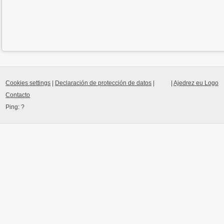
Cookies settings
|
Declaración de protección de datos
|
|
Ajedrez eu Logo
Contacto
Ping:
?