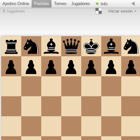
Ajedrez-Online
Partidas
Torneo
Jugadores
Info
0
Jugadores
Iniciar sesión