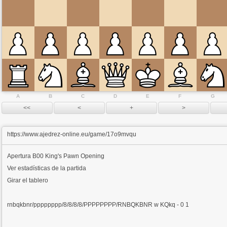
A
B
C
D
E
F
G
https://www.ajedrez-online.eu/game/17o9mvqu
Apertura
B00 King's Pawn Opening
Ver estadísticas de la partida
Girar el tablero
rnbqkbnr/pppppppp/8/8/8/8/PPPPPPPP/RNBQKBNR w KQkq - 0 1