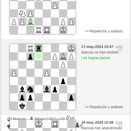
>> Repetición y análisis
Negras
juanrojo (1151) (-7)
17-may-2024 10:47
- Las
Blancas
trabado157 (1377) (+7)
blancas se han rendido ,
Las negras ganan
Tiempo: 18 minutes/side + 13 seconds/move
Esta partida es por puntos
>> Repetición y análisis
Blancas
Mingo (1367) (-16)
16-may-2024 10:48
- Las
Negras
trabado157 (1361) (+16)
blancas han abandonado