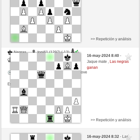
Esta partida es por puntos
>> Repetición y análisis
Negras
toni61 (1297) (-13)
16-may-2024 8:40
-
Blancas
trabado157 (1374) (+13)
Jaque mate ,
Las negras
ganan
Tiempo: 15 minutes/side + 0 seconds/move
Esta partida es por puntos
>> Repetición y análisis
Negras
salmar (1235) (+23)
16-may-2024 8:32
- Las