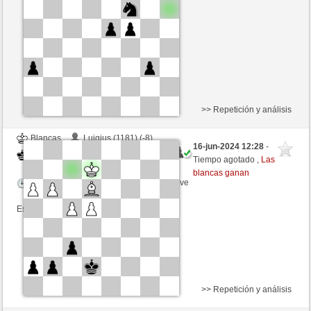
Tiempo: 18 minutes/side + 13 seconds/move
Esta partida es por puntos
>> Repetición y análisis
Blancas
Luigius (1181) (-8)
16-jun-2024 12:28
-
Negras
trabado157 (1379) (+8)
Tiempo agotado ,
Las
blancas ganan
Tiempo: 8 minutes/side + 8 seconds/move
Esta partida es por puntos
>> Repetición y análisis