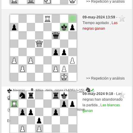
>> Repetición y análisis
Negras
Mike_dela_cross (1377) (-17)
09-may-2024 13:59
-
Blancas
trabado157 (1366) (+17)
Tiempo agotado ,
Las
negras ganan
Tiempo: 18 minutes/side + 13 seconds/move
Esta partida es por puntos
>> Repetición y análisis
Negras
Mike_dela_cross (1405) (+15)
09-may-2024 9:18
- Las
Blancas
trabado157 (1381) (-15)
negras han abandonado
la partida ,
Las blancas
Tiempo: 18 minutes/side + 13 seconds/move
ganan
Esta partida es por puntos