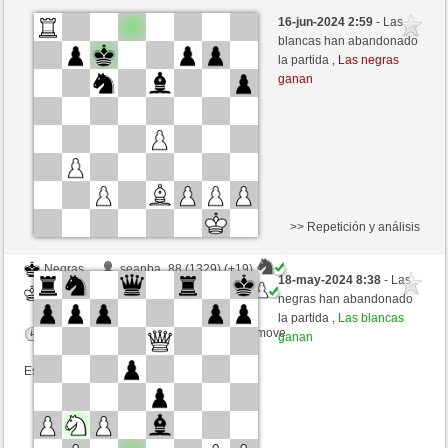
Blancas
Vesko (1577) (+8)
16-jun-2024 2:59
- Las
Negras
trabado157 (1387) (-8)
blancas han abandonado
la partida ,
Las negras
Tiempo: 15 minutes/side + 5 seconds/move
ganan
Esta partida es por puntos
>> Repetición y análisis
Negras
seanba_88 (1329) (+19)
18-may-2024 8:38
- Las
Blancas
trabado157 (1406) (-19)
negras han abandonado
la partida ,
Las blancas
Tiempo: 15 minutes/side + 10 seconds/move
ganan
Esta partida es por puntos