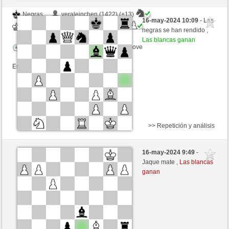
Negras
veraleinchen (1422) (+13)
16-may-2024 10:09
- Las
Blancas
trabado157 (1363) (-13)
negras se han rendido ,
Las blancas ganan
Tiempo: 18 minutes/side + 0 seconds/move
Esta partida es por puntos
>> Repetición y análisis
Negras
Kwizit (1256) (-12)
16-may-2024 9:49
-
Blancas
trabado157 (1351) (+12)
Jaque mate ,
Las blancas
ganan
Tiempo: 18 minutes/side + 13 seconds/move
Esta partida es por puntos