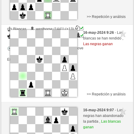
>> Repetición y análisis
Blancas
westhorse (1441) (+13)
16-may-2024 9:26
- Las
Negras
trabado157 (1364) (-13)
blancas se han rendido ,
Las negras ganan
Tiempo: 20 minutes/side + 8 seconds/move
Esta partida es por puntos
>> Repetición y análisis
Negras
mihai (1215) (+23)
16-may-2024 9:07
- Las
Blancas
trabado157 (1387) (-23)
negras han abandonado
la partida ,
Las blancas
Tiempo: 18 minutes/side + 13 seconds/move
ganan