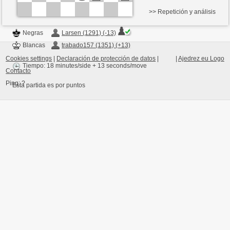
>> Repetición y análisis
Negras
Larsen (1291) (-13)
Blancas
trabado157 (1351) (+13)
Cookies settings
|
Declaración de protección de datos
|
|
Ajedrez eu Logo
Tiempo: 18 minutes/side + 13 seconds/move
Contacto
Ping:
?
Esta partida es por puntos