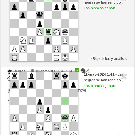
Blancas
trabado157 (1397) (-23)
negras se han rendido ,
Las blancas ganan
Tiempo: 18 minutes/side + 13 seconds/move
Esta partida es por puntos
>> Repetición y análisis
Negras
guenter70 (1334) (-14)
11-may-2024 1:41
- Las
Blancas
trabado157 (1383) (+14)
negras se han rendido ,
Las blancas ganan
Tiempo: 18 minutes/side + 13 seconds/move
Esta partida es por puntos