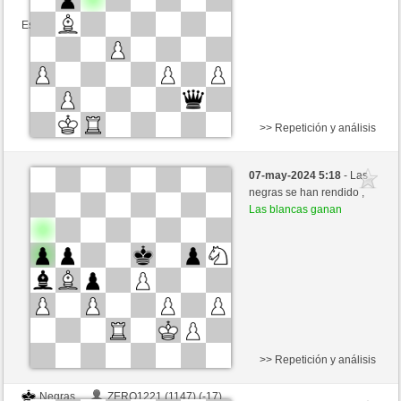
Esta partida es por puntos
>> Repetición y análisis
Negras
Stark555 (1251) (-10)
07-may-2024 5:18
- Las
Blancas
trabado157 (1386) (+10)
negras se han rendido ,
Las blancas ganan
Tiempo: 18 minutes/side + 13 seconds/move
Esta partida es por puntos
>> Repetición y análisis
Negras
ZERO1221 (1147) (-17)