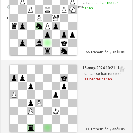
la partida ,
Las negras
Tiempo: 15 minutes/side + 5 seconds/move
ganan
Esta partida es por puntos
>> Repetición y análisis
Blancas
rafao2 (1236) (-11)
16-may-2024 10:21
- Las
Negras
trabado157 (1350) (+11)
blancas se han rendido ,
Las negras ganan
Tiempo: 10 minutes/side + 0 seconds/move
Esta partida es por puntos
>> Repetición y análisis