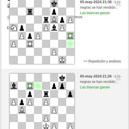
05-may-2024 21:36
- Las
Blancas
trabado157 (1379) (+7)
negras se han rendido ,
Las blancas ganan
Tiempo: 18 minutes/side + 13 seconds/move
Esta partida es por puntos
>> Repetición y análisis
Negras
ghl-game (1343) (-15)
05-may-2024 21:26
- Las
Blancas
trabado157 (1364) (+15)
negras se han rendido ,
Las blancas ganan
Tiempo: 18 minutes/side + 13 seconds/move
Esta partida es por puntos