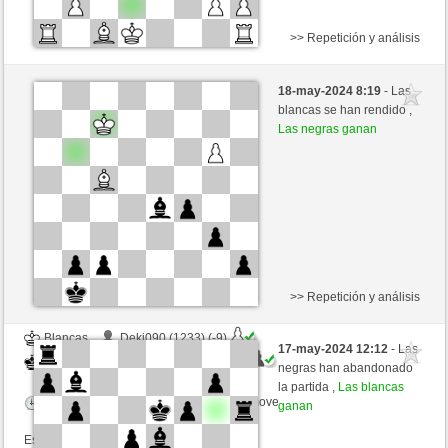
>> Repetición y análisis
Negras
Lorca (1320) (-13)
18-may-2024 8:19
- Las
Blancas
trabado157 (1393) (+13)
blancas se han rendido ,
Las negras ganan
Tiempo: 15 minutes/side + 2 seconds/move
Esta partida es por puntos
>> Repetición y análisis
Blancas
Deki090 (1233) (-9)
17-may-2024 12:12
- Las
Negras
trabado157 (1384) (+9)
negras han abandonado
la partida ,
Las blancas
Tiempo: 12 minutes/side + 0 seconds/move
ganan
Esta partida es por puntos