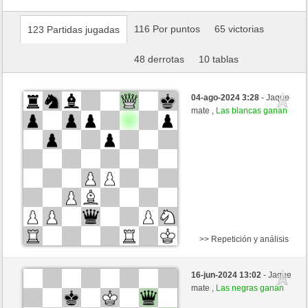
116 Por puntos
65 victorias
123 Partidas jugadas
48 derrotas
10 tablas
04-ago-2024 3:28
- Jaque
mate ,
Las blancas ganan
>> Repetición y análisis
Negras
matrix369369 (1200) (-25)
16-jun-2024 13:02
- Jaque
Blancas
trabado157 (1387) (+8)
mate ,
Las negras ganan