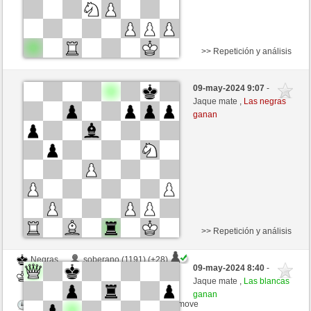
>> Repetición y análisis
Negras
PANAKA (1210) (-9)
09-may-2024 9:07
-
Blancas
trabado157 (1372) (+9)
Jaque mate ,
Las negras
ganan
Tiempo: 15 minutes/side + 5 seconds/move
Esta partida es por puntos
>> Repetición y análisis
Negras
soberano (1191) (+28)
09-may-2024 8:40
-
Blancas
trabado157 (1396) (-24)
Jaque mate ,
Las blancas
ganan
Tiempo: 18 minutes/side + 13 seconds/move